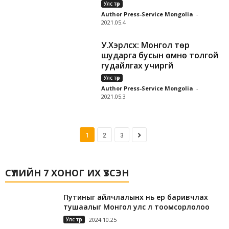
Улс төр
Author Press-Service Mongolia
-
2021.05.4
У.Хүэрлсүх: Монгол төр
шударга бусын өмнө толгой
гудайлгах учиргүй
Улс төр
Author Press-Service Mongolia
-
2021.05.3
1
2
3
СҮҮЛИЙН 7 ХОНОГ ИХ ҮЗСЭН
Путиныг айлчлалынх нь үер баривчлах
тушаалыг Монгол улс үл тоомсорлолоо
Улс төр
2024.10.25