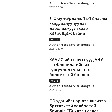
Author Press-Service Mongolia
-
2021.05.10
Л.Оюун-Эрдэнэ: 12-18 насны
хүүхэд, залуучуудаа
дархлаажуулахаар
ХЭЛЭЛЦЭЖ байна
Улс төр
Author Press-Service Mongolia
-
2021.05.10
ХААИС-ийн оюутнууд АНУ-
ын Флоридагийн их
сургуульд суралцах
боломжтой боллоо
Улс төр
Author Press-Service Mongolia
-
2021.05.7
С.Эрдэнийг нэр дэвшигчээр
бүртгүүлэхтэй холбоотой
бичгийг СЕХ хүлээн авлаа