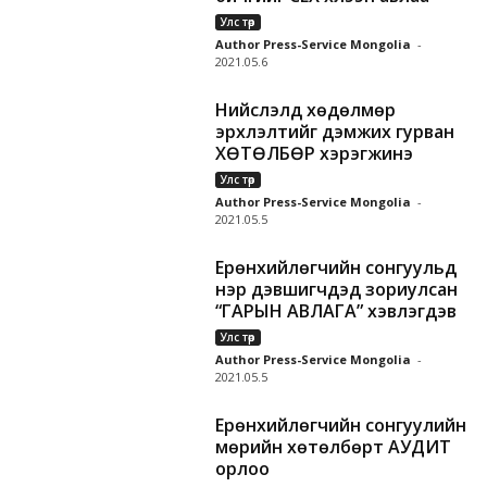
Улс төр
Author Press-Service Mongolia
-
2021.05.6
Нийслэлд хөдөлмөр
эрхлэлтийг дэмжих гурван
ХӨТӨЛБӨР хэрэгжинэ
Улс төр
Author Press-Service Mongolia
-
2021.05.5
Ерөнхийлөгчийн сонгуульд
нэр дэвшигчдэд зориулсан
“ГАРЫН АВЛАГА” хэвлэгдэв
Улс төр
Author Press-Service Mongolia
-
2021.05.5
Ерөнхийлөгчийн сонгуулийн
мөрийн хөтөлбөрт АУДИТ
орлоо