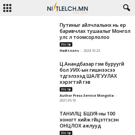
Путиныг айлчлалынх нь үер
баривчлах тушаалыг Монгол
улс үл тоомсорлолоо
Улс төр
Нийтлэлч
-
2024.10.25
Ц.Анандбазар гэм буруугүй
бол УИХ-ын гишүүнээсээ
түдгэлзээд ШАЛГУУЛАХ
хэрэгтэй гэв
Улс төр
Author Press-Service Mongolia
-
2021.05.10
ТАНИЛЦ: БШУЯ-ны 100
хоногт хийж гүйцэтгэсэн
ОНЦЛОХ ажлууд
Улс төр