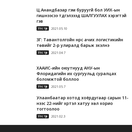
Ц.Анандбазар гэм буруугүй бол УИХ-ын
гишүүнээсээ түдгэлзээд ШАЛГУУЛАХ хэрэгтэй
гэв
Улс төр
2021.05.10
ЗГ: Тавантолгойн нүүрс ачих логистикийн
төвийг 2-р улиралд барьж эхэлнэ
Улс төр
2021.04.7
ХААИС-ийн оюутнууд АНУ-ын
Флоридагийн их сургуульд суралцах
боломжтой боллоо
Улс төр
2021.05.7
Улаанбаатар хотод хоёрдугаар сарын 11-
нээс 22-нийг хүртэл хатуу хөл хорио
тогтоолоо
Улс төр
2021.02.3