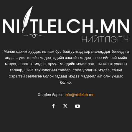
Манай цахим хуудас нь нам бус байгуулгад харъяалагддаг бөгөөд та
эндээс улс төрийн мэдээ, эдийн засгийн мэдээ, өнөөгийн нийгмийн
мэдээ, спортын мэдээ, эрүүл мэндийн мэдээлэл, шинжлэх ухааны
талаар, шинэ технологиин талаар, соёл урлагын мэдээ, таньд
хэрэгтэй зөвлөгөө болон гадаад мэдээ мэдээллийг олж унших
болно.
Холбоо барих:
info@niitlelch.mn