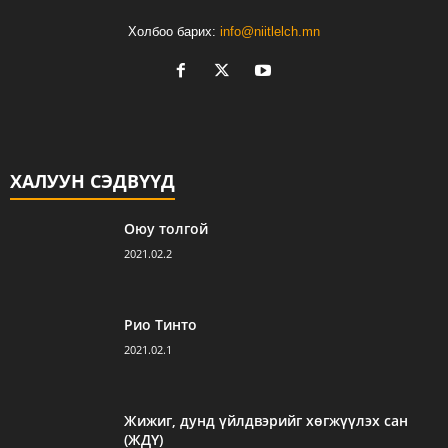
Холбоо барих:
info@niitlelch.mn
ХАЛУУН СЭДВҮҮД
Оюу толгой
2021.02.2
Рио Тинто
2021.02.1
Жижиг, дунд үйлдвэрийг хөгжүүлэх сан
(ЖДҮ)