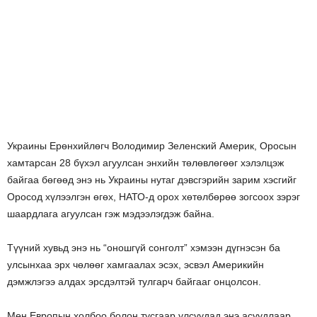
Украины Ерөнхийлөгч Володимир Зеленский Америк, Оросын
хамтарсан 28 бүхэл агуулсан энхийн төлөвлөгөөг хэлэлцэж
байгаа бөгөөд энэ нь Украины нутаг дэвсгэрийн зарим хэсгийг
Оросод хүлээлгэн өгөх, НАТО-д орох хөтөлбөрөө зогсоох зэрэг
шаардлага агуулсан гэж мэдээлэгдэж байна.
Түүний хувьд энэ нь “оношгүй сонголт” хэмээн дүгнэсэн ба
улсынхаа эрх чөлөөг хамгаалах эсэх, эсвэл Америкийн
дэмжлэгээ алд­ах эрсдэлтэй тулгарч байгааг онцолсон.
Мөн Европын холбоо болон тусгаар улсуудад энэ асуудлаар