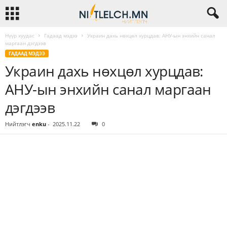
Нүүр хуудас
Гадаад мэдээ
Украин дахь нөхцөл хурцдав: АНУ-ын энхийн санал
маргаан дэгдээв
ГАДААД МЭДЭЭ
Украин дахь нөхцөл хурцдав:
АНУ-ын энхийн санал маргаан
дэгдээв
Нийтлэгч
enku
-
2025.11.22
0