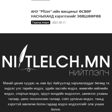
АНУ “Pfizer”-ийн вакциныг ӨСВӨР
НАСНЫХАНД хэрэглэхийг ЗӨВШӨӨРӨВ
Гадаад мэдээ
2021.05.11
Манай цахим хуудас нь нам бус байгуулгад харъяалагддаг бөгөөд та
эндээс улс төрийн мэдээ, эдийн засгийн мэдээ, өнөөгийн нийгмийн
мэдээ, спортын мэдээ, эрүүл мэндийн мэдээлэл, шинжлэх ухааны
талаар, шинэ технологиин талаар, соёл урлагын мэдээ, таньд
хэрэгтэй зөвлөгөө болон гадаад мэдээ мэдээллийг олж унших
болно.