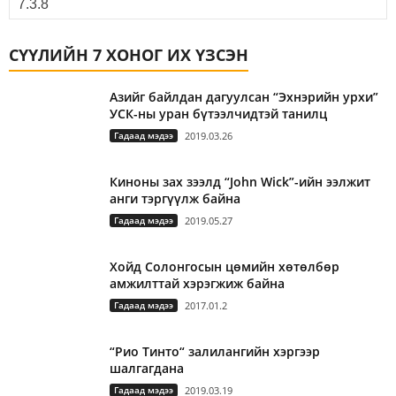
СҮҮЛИЙН 7 ХОНОГ ИХ ҮЗСЭН
Азийг байлдан дагуулсан “Эхнэрийн урхи”
УСК-ны уран бүтээлчидтэй танилц
Гадаад мэдээ
2019.03.26
Киноны зах зээлд “John Wick”-ийн ээлжит
анги тэргүүлж байна
Гадаад мэдээ
2019.05.27
Хойд Солонгосын цөмийн хөтөлбөр
амжилттай хэрэгжиж байна
Гадаад мэдээ
2017.01.2
“Рио Тинто“ залилангийн хэргээр
шалгагдана
Гадаад мэдээ
2019.03.19