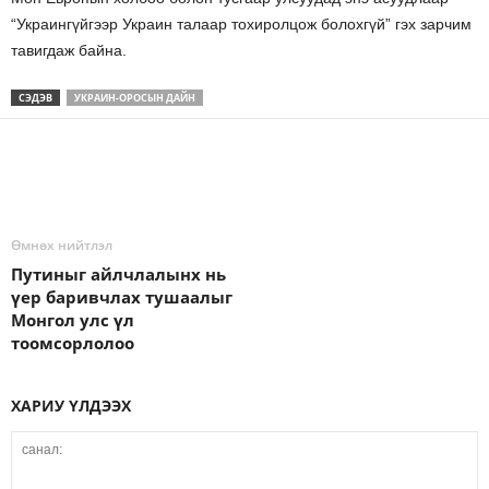
“Украингүйгээр Украин талаар тохиролцож болохгүй” гэх зарчим
тавигдаж байна.
СЭДЭВ
УКРАИН-ОРОСЫН ДАЙН
Өмнөх нийтлэл
Путиныг айлчлалынх нь
үер баривчлах тушаалыг
Монгол улс үл
тоомсорлолоо
ХАРИУ ҮЛДЭЭХ