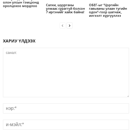
олон улсын тэмцээнд
Салхи, шуурганы
ОБЕГ-ыг “Цэргийн
оролцохоо мордлоо
улмаас сураггүй болсон
гавьяаны улаан тугийн
7 иргэнийг хайж байна!
одон”-гоор шагнаж,
илгээлт хүргүүллээ
ХАРИУ ҮЛДЭЭХ