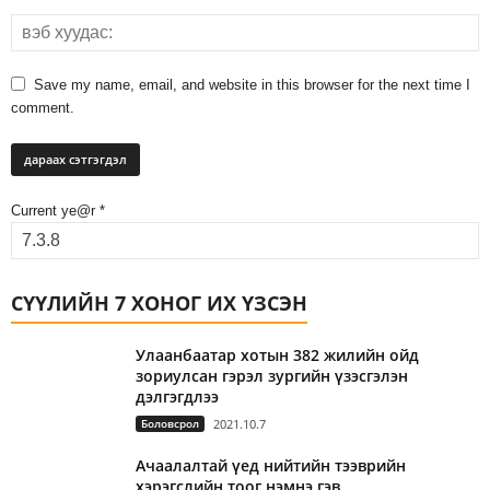
Save my name, email, and website in this browser for the next time I
comment.
Current ye@r
*
СҮҮЛИЙН 7 ХОНОГ ИХ ҮЗСЭН
Улаанбаатар хотын 382 жилийн ойд
зориулсан гэрэл зургийн үзэсгэлэн
дэлгэгдлээ
Боловсрол
2021.10.7
Ачаалалтай үед нийтийн тээврийн
хэрэгслийн тоог нэмнэ гэв