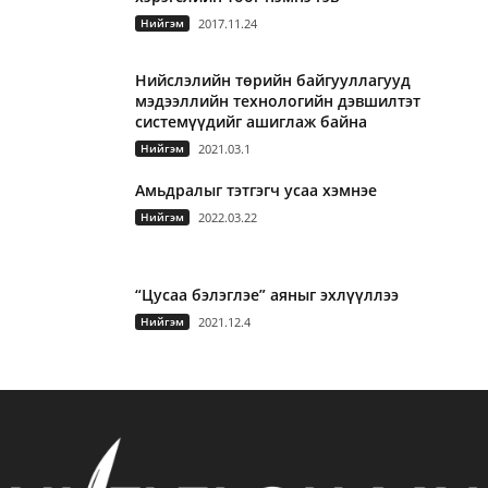
Нийгэм
2017.11.24
Нийслэлийн төрийн байгууллагууд
мэдээллийн технологийн дэвшилтэт
системүүдийг ашиглаж байна
Нийгэм
2021.03.1
Амьдралыг тэтгэгч усаа хэмнэе
Нийгэм
2022.03.22
“Цусаа бэлэглэе” аяныг эхлүүллээ
Нийгэм
2021.12.4