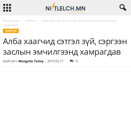
Нүүр хуудас
Нийгэм
Алба хаагчид сэтгэл зүй, сэргээн заслын эмчилгээнд
хамрагдав
НИЙГЭМ
Алба хаагчид сэтгэл зүй, сэргээн
заслын эмчилгээнд хамрагдав
Нийтлэгч
Mongolia Today
-
2019.05.17
0