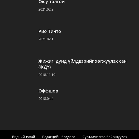
Оюу толгой
2021.02.2
Рио Тинто
2021.02.1
Жижиг, дунд үйлдвэрийг хөгжүүлэх сан
(ЖДҮ)
2018.11.19
Оффшор
2018.04.4
Бидний тухай
Редакцийн бодлого
Сурталчилгаа байршуулах