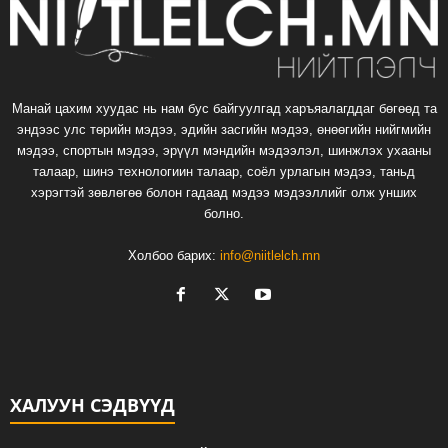
Манай цахим хуудас нь нам бус байгуулгад харъяалагддаг бөгөөд та
эндээс улс төрийн мэдээ, эдийн засгийн мэдээ, өнөөгийн нийгмийн
мэдээ, спортын мэдээ, эрүүл мэндийн мэдээлэл, шинжлэх ухааны
талаар, шинэ технологиин талаар, соёл урлагын мэдээ, таньд
хэрэгтэй зөвлөгөө болон гадаад мэдээ мэдээллийг олж унших
болно.
Холбоо барих:
info@niitlelch.mn
ХАЛУУН СЭДВҮҮД