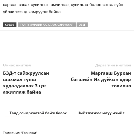
сэргээн засах сувиллын эмчилгээ, сувилгаа болон сэтгэлзүйн
үйлчилгээнд хамруулж байна.
СЭДЭВ
ГАЛ ТҮЙМРИЙН АЮУЛААС СЭРЭМЖИЛ
ОБЕГ
Өмнөх нийтлэл
Дараагийн нийтлэл
БЗД-т сайжруулсан
Маргааш Бурхан
шахмал түлш
багшийн Их дүйчэн өдөр
худалдаалах 3 цэг
тохионо
ажиллаж байна
Танд сонирхолтой байж болох
Нийтлэгчээс илүү ихийг
Тамирчид “Гранпри”