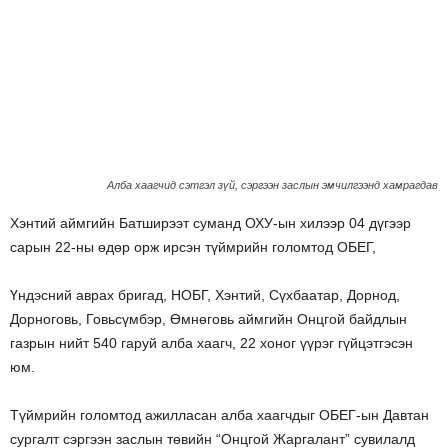
Алба хаагчид сэтгэл зүй, сэргээн заслын эмчилгээнд хамрагдав
Хэнтий аймгийн Батширээт суманд ОХУ-ын хилээр 04 дүгээр
сарын 22-ны өдөр орж ирсэн түймрийн голомтод ОБЕГ,
Үндэсний аврах бригад, НОБГ, Хэнтий, Сүхбаатар, Дорнод,
Дорноговь, Говьсүмбэр, Өмнөговь аймгийн Онцгой байдлын
газрын нийт 540 гаруй алба хаагч, 22 хоног үүрэг гүйцэтгэсэн
юм.
Түймрийн голомтод ажилласан алба хаагчдыг ОБЕГ-ын Давтан
сургалт сэргээн заслын төвийн “Онцгой Жаргалант” сувилалд