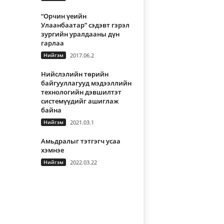
“Орчин үеийн
Улаанбаатар” сэдэвт гэрэл
зургийн уралдааны дүн
гарлаа
Нийгэм
2017.06.2
Нийслэлийн төрийн
байгууллагууд мэдээллийн
технологийн дэвшилтэт
системүүдийг ашиглаж
байна
Нийгэм
2021.03.1
Амьдралыг тэтгэгч усаа
хэмнэе
Нийгэм
2022.03.22