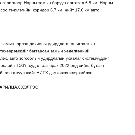
ох зорилгоор Нарны замын баруун өргөтгөл 6.9 км, Нарны
соо тэнхлэгийн коридор 6.7 км, нийт 17.6 км авто
у замын гэрлэн дохионы удирдлага, ашиглалтын
 төхөөрөмжийг багтаасан замын хөдөлгөөний
лэх, авто зогсоолын удирдлагын ухаалаг системүүдийг
төслийн ТЭЗҮ, судалгааг ирэх 2022 онд хийж, бүтээн
ийг хэрэгжүүлэхийг НИТХ дэмжихээ илэрхийлэв.
АРИЛЦАХ ХЭЛТЭС