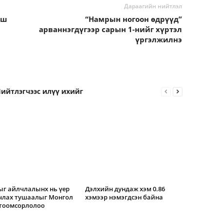
Дараагийн нийтлэл
аш
“Намрын ногоон өдрүүд”
арваннэгдүгээр сарын 1-нийг хүртэл
үргэлжилнэ
ийтлэгчээс илүү ихийг
г айлчлалынх нь үер
Дэлхийн дундаж хэм 0.86
члах тушаалыг Монгол
хэмээр нэмэгдсэн байна
 тоомсорлолоо