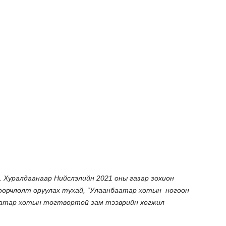
. Хуралдаанаар Нийслэлийн 2021 оны газар зохион
өрчлөлт оруулах тухай, “Улаанбаатар хотын ногоон
баатар хотын тогтвортой зам тээврийн хөгжил