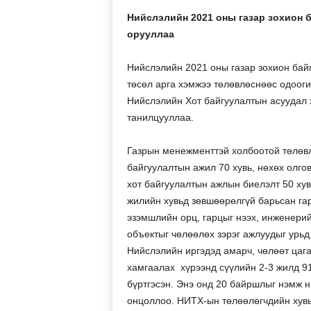
Нийслэлийн 2021 оны газар зохион 
орууллаа
Нийслэлийн 2021 оны газар зохион байг
төсөл арга хэмжээ төлөвлөснөөс одооги
Нийслэлийн Хот байгуулалтын асуудал 
танилцууллаа.
Газрын менежменттэй холбоотой төлөвлө
байгуулалтын ажил 70 хувь, нөхөх олго
хот байгуулалтын ажлын биелэлт 50 хув
жилийн хувьд зөвшөөрөлгүй барьсан гар
эзэмшлийн орц, гарцыг нээх, инженери
объектыг чөлөөлөх зэрэг ажлуудыг урьд
Нийслэлийн иргэдэд амарч, чөлөөт цага
хамгаалах хүрээнд сүүлийн 2-3 жилд 91
бүртгэсэн. Энэ онд 20 байршлыг нэмж н
онцоллоо. НИТХ-ын төлөөлөгчдийн хувьд