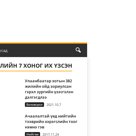
усад
ҮЛИЙН 7 ХОНОГ ИХ ҮЗСЭН
Улаанбаатар хотын 382
жилийн ойд зориулсан
гэрэл зургийн үзэсгэлэн
дэлгэгдлээ
Боловсрол
2021.10.7
Ачаалалтай үед нийтийн
тээврийн хэрэгслийн тоог
нэмнэ гэв
Нийгэм
2017.11.24