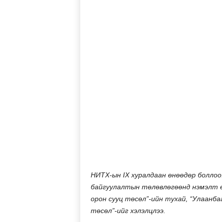
НИТХ-ын IX хуралдаан өнөөдөр боллоо
байгуулалтын төлөвлөгөөнд нэмэлт ө
орон сууц төсөл”-ийн тухай, “Улаан
төсөл”-ийг хэлэлцлээ.