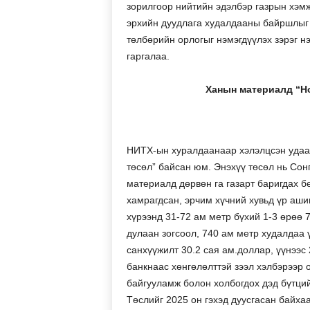
зорилгоор нийтийн эдэлбэр газрын хэмж
эрхийн дуудлага худалдааны байршлыг 
төлбөрийн орлогыг нэмэгдүүлэх зэрэг н
гаргалаа.
Ханын материалд “Но
НИТХ-ын хуралдаанаар хэлэлцсэн удаах
төсөл” байсан юм. Энэхүү төсөл нь Сон
материалд дөрвөн га газарт баригдах б
хамрагдсан, эрчим хүчний хувьд үр аши
хүрээнд 31-72 ам метр бүхий 1-3 өрөө 7
дулаан зогсоол, 740 ам метр худалдаа 
санхүүжилт 30.2 сая ам.доллар, үүнээс
банкнаас хөнгөлөлттэй зээл хэлбэрээр 
байгууламж болон холбогдох дэд бүтций
Төслийг 2025 он гэхэд дуусгасан байхаа