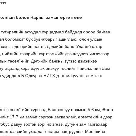
лээ.
ооллын болон Нарны замыг өргөтгөнө
түгжрэлийн асуудал хурцадмал байдалд ороод байгаа.
эл боломжит бүх хувилбарыг ашиглаж, олон улсын
юм. Тэдгээрийн нэг нь Дэлхийн банк. Улаанбаатар
, нийтийн тээврийн хүртээмжийг дээшлүүлэх чиглэлээр
мын төсөл”-ийг Дэлхийн банкны зүгээс дэмжихээ
хугацаанд хэрэгжүүлэх энэхүү төслийг Нийслэлийн Зам
н удирдагч Б.Одсүрэн НИТХ-д танилцуулж, дэмжлэг
мын төсөл”-ийн хүрээнд Баянхошуу орчмын 5.6 км, Өнөр
ийт 17.7 км замыг сэргээн засварлаж, өргөтгөхийн дээр
обус давуу эрхтэй зорчих эгнээ, дугуйн зам гаргахаар
явцад тээврийн ухаалаг систем нэвтрүүлнэ. Мөн шинэ