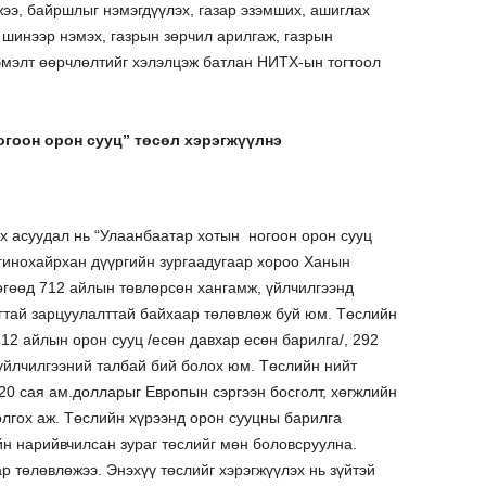
ээ, байршлыг нэмэгдүүлэх, газар эзэмших, ашиглах
шинээр нэмэх, газрын зөрчил арилгаж, газрын
эмэлт өөрчлөлтийг хэлэлцэж батлан НИТХ-ын тогтоол
гоон орон сууц” төсөл хэрэгжүүлнэ
 асуудал нь “Улаанбаатар хотын ногоон орон сууц
гинохайрхан дүүргийн зургаадугаар хороо Ханын
өгөөд 712 айлын төвлөрсөн хангамж, үйлчилгээнд
гтай зарцуулалттай байхаар төлөвлөж буй юм. Төслийн
12 айлын орон сууц /есөн давхар есөн барилга/, 292
үйлчилгээний талбай бий болох юм. Төслийн нийт
 20 сая ам.долларыг Европын сэргээн босголт, хөгжлийн
олгох аж. Төслийн хүрээнд орон сууцны барилга
н нарийвчилсан зураг төслийг мөн боловсруулна.
р төлөвлөжээ. Энэхүү төслийг хэрэгжүүлэх нь зүйтэй