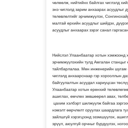
чөлөөлж, нийтийнх байлгах чиглэлд хий
энэ чиглэлд зарим анхаарах асуудлыг д
төлөвлөлтийг эрчимжүүлэх, Сонгинохайр
малтай өрхийн асуудлыг шийдэх, дүүрэг
асуудлыг анхаарах зэрэг санал гаргасан
Нийслэл Улаанбаатар хотын хэмжээнд х
эрчимжүүлэхийн тулд Амгалан станцыг 
тайлбарлалаа. Мөн инженерийн шугам 
чиглэлд анхаарснаар гэр хорооллын да
байгуулалтын асуудал хариуцсан төслү
Улаанбаатар хотын ерөнхий төлөвлөгөө
ашиглах, өмчлөх зөвшөөрөл авах, төлбө
цахим хэлбэрт шилжүүлж байгаа зэргээ
нэмэлт өөрчлөлт оруулах шаардлага ту
зайлшгүй хэрэгцээнд эзэмшүүлэх, ашигл
эрүүл, аюулгүй орчныг бүрдүүлэх, ногоо