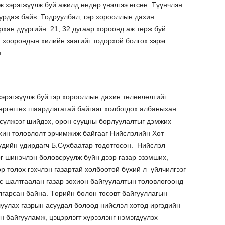
ж хэрэгжүүлж буй ажилд өндөр үнэлгээ өгсөн. Түүнчлэн
урдаж байв. Тодруулбал, гэр хорооллын дахин
хан дүүргийн 21, 32 дугаар хороонд аж төрж буй
 хоорондын хилийн заагийг тодорхой болгох зэрэг
.
эрэгжүүлж буй гэр хорооллын дахин төлөвлөлтийг
өргөтгөх шаардлагатай байгааг холбогдох албаныхан
сүлжээг шийдэх, орон сууцны борлуулалтыг дэмжих
хин төлөвлөлт эрчимжиж байгааг Нийслэлийн Хот
үдийн удирдагч Б.Сүхбаатар тодотгосон. Нийслэл
г шинэчлэн боловсруулж буйн дээр газар эзэмших,
р төлөх гэхчлэн газартай холбоотой бүхий л үйлчилгээг
с шалтгаалан газар зохион байгуулалтын төлөвлөгөөнд
лгарсан байна. Төрийн болон төсөвт байгууллагын
уулах газрын асуудал болоод нийслэл хотод иргэдийн
н байгууламж, цэцэрлэгт хүрээлэнг нэмэгдүүлэх