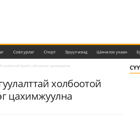
аг
Соёл урлаг
Спорт
Эрүүл мэнд
Шинжлэх ухаан
Б
й холбоотой бүхий л үйлчилгээг цахимжуулна
СҮ
гуулалттай холбоотой
эг цахимжуулна