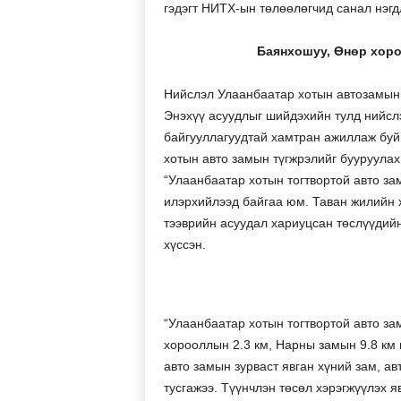
гэдэгт НИТХ-ын төлөөлөгчид санал нэгд
Баянхошуу, Өнөр хор
Нийслэл Улаанбаатар хотын автозамын 
Энэхүү асуудлыг шийдэхийн тулд нийсл
байгууллагуудтай хамтран ажиллаж буй 
хотын авто замын түгжрэлийг бууруулах
“Улаанбаатар хотын тогтвортой авто за
илэрхийлээд байгаа юм. Таван жилийн 
тээврийн асуудал хариуцсан төслүүдий
хүссэн.
“Улаанбаатар хотын тогтвортой авто за
хорооллын 2.3 км, Нарны замын 9.8 км н
авто замын зурваст явган хүний зам, авт
тусгажээ. Түүнчлэн төсөл хэрэгжүүлэх 