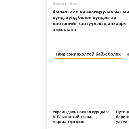
Өмнөх нийтлэл
Эмнэлгийн ор зохицуулах баг м
хүнд, хүнд болон хүндэвтэр
өвчтөнийг хэвтүүлэхэд анхаарч
ажиллана
Танд сонирхолтой байж болох
Н
Украин дахь нөхцөл хурцдав:
Путины
АНУ-ын энхийн санал
барив
маргаан дэгдээв
улс үл