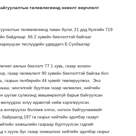
байгуулалтын төлөвлөгөөнд нэмэлт өөрчлөлт
уулалтын төлөвлөгөөнд таван бүлэг, 21 дэд бүлгийн 719
йн байдлаар 66.2 хувийн биелэлттэй байгааг
хариуцсан төслүүдийн удирдагч Б.Сүхбаатар
гөөт ажлын биелэлт 77.1 хувь, газар зохион
вор, газар чөлөөлөлт 90 хувийн биелэлттэй байгаа бол
ь, газрын төлбөрийн 44 хувийг төвлөрүүлжээ. Энэ
ааш, чингэлгийг буулгаж газар чөлөөлөх, нийтийн
йн шугам сүлжээнд зөвшөөрөлгүй барьж байгуулсан
 жилүүдээс илүү идэвхтэй хийж хэрэгжүүлсэн.
а өнгөрүүлэх боломж олгох, ногоон байгууламжийг
 байршилд 197 га газрыг нийтийн эдэлбэр газарт
ийтийн эзэмшлийн газраар бүртгүүлсэн гэдгийг
 ч хууль бус газар эзэмшлээс нийтийн эдэлбэр газрыг