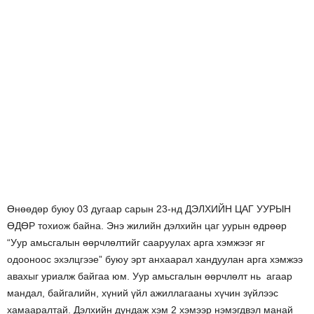
Өнөөдөр буюу 03 дугаар сарын 23-нд ДЭЛХИЙН ЦАГ УУРЫН
ӨДӨР тохиож байна. Энэ
жилийн дэлхийн цаг уурын өдрөөр
“Уур амьсгалын өөрчлөлтийг сааруулах арга хэмжээг яг
одооноос эхэлцгээе” буюу эрт анхаарал хандуулан арга хэмжээ
авахыг уриалж байгаа юм. Уур амьсгалын өөрчлөлт нь агаар
мандал, байгалийн, хүний үйл ажиллагааны хүчин зүйлээс
хамааралтай. Дэлхийн дундаж хэм 2 хэмээр нэмэгдвэл манай