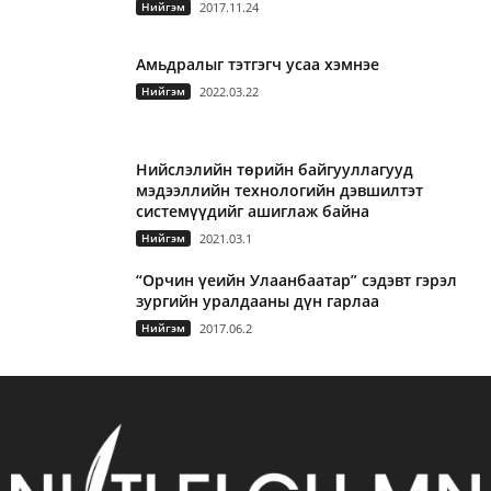
Нийгэм
2017.11.24
Амьдралыг тэтгэгч усаа хэмнэе
Нийгэм
2022.03.22
Нийслэлийн төрийн байгууллагууд
мэдээллийн технологийн дэвшилтэт
системүүдийг ашиглаж байна
Нийгэм
2021.03.1
“Орчин үеийн Улаанбаатар” сэдэвт гэрэл
зургийн уралдааны дүн гарлаа
Нийгэм
2017.06.2