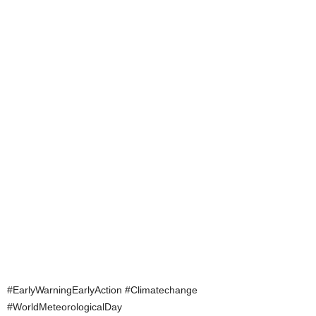
#EarlyWarningEarlyAction #Climatechange
#WorldMeteorologicalDay