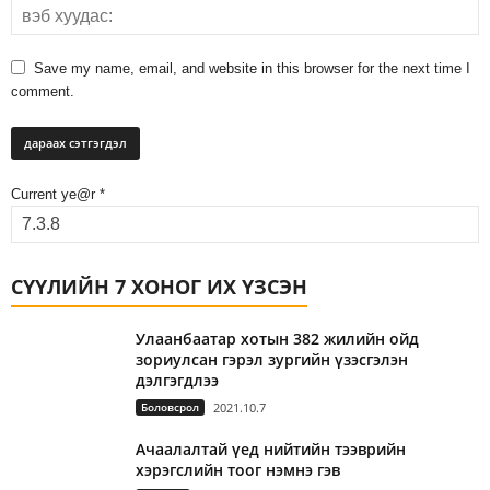
Save my name, email, and website in this browser for the next time I
comment.
Current ye@r
*
СҮҮЛИЙН 7 ХОНОГ ИХ ҮЗСЭН
Улаанбаатар хотын 382 жилийн ойд
зориулсан гэрэл зургийн үзэсгэлэн
дэлгэгдлээ
Боловсрол
2021.10.7
Ачаалалтай үед нийтийн тээврийн
хэрэгслийн тоог нэмнэ гэв