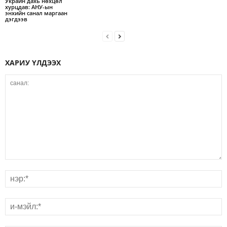
Украин дахь нөхцөл
хурцдав: АНУ-ын
энхийн санал маргаан
дэгдээв
ХАРИУ ҮЛДЭЭХ