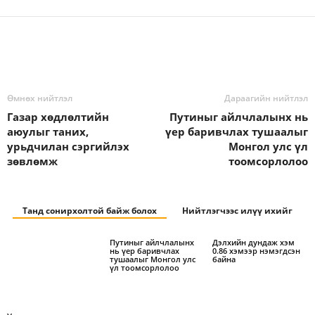
Өмнөх нийтлэл
Дараагийн нийтлэл
Газар хөдлөлтийн
Путиныг айлчлалынх нь
аюулыг таних,
үер баривчлах тушаалыг
урьдчилан сэргийлэх
Монгол улс үл
зөвлөмж
тоомсорлолоо
Танд сонирхолтой байж болох
Нийтлэгчээс илүү ихийг
Путиныг айлчлалынх
Дэлхийн дундаж хэм
нь үер баривчлах
0.86 хэмээр нэмэгдсэн
тушаалыг Монгол улс
байна
үл тоомсорлолоо