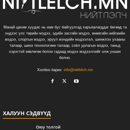
Манай цахим хуудас нь нам бус байгуулгад харъяалагддаг бөгөөд та
эндээс улс төрийн мэдээ, эдийн засгийн мэдээ, өнөөгийн нийгмийн
мэдээ, спортын мэдээ, эрүүл мэндийн мэдээлэл, шинжлэх ухааны
талаар, шинэ технологиин талаар, соёл урлагын мэдээ, таньд
хэрэгтэй зөвлөгөө болон гадаад мэдээ мэдээллийг олж унших
болно.
Холбоо барих:
info@niitlelch.mn
ХАЛУУН СЭДВҮҮД
Оюу толгой