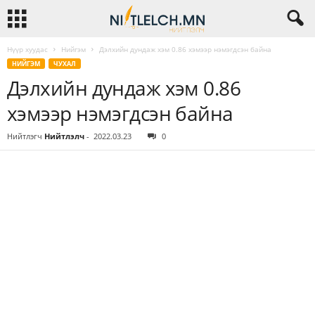
Нүүр хуудас
Нийгэм
Дэлхийн дундаж хэм 0.86 хэмээр нэмэгдсэн байна
НИЙГЭМ
ЧУХАЛ
Дэлхийн дундаж хэм 0.86
хэмээр нэмэгдсэн байна
Нийтлэгч
Нийтлэлч
-
2022.03.23
0