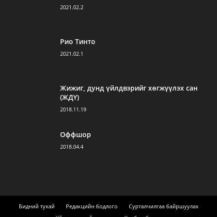
2021.02.2
Рио Тинто
2021.02.1
Жижиг, дунд үйлдвэрийг хөгжүүлэх сан
(ЖДҮ)
2018.11.19
Оффшор
2018.04.4
Бидний тухай
Редакцийн бодлого
Сурталчилгаа байршуулах