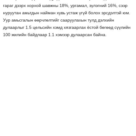
гараг дээрх хорхой шавжны 18%, ургамал, зүлэгний 16%, сээр
нуруутан амьтдын найман хувь устаж үгүй болох эрсдэлтэй юм.
Уур амьсгалын өөрчлөлтийг сааруулахын тулд дэлхийн
дулаарлыг 1.5 цельсийн хэмд хязгаарлах ёстой бөгөөд сүүлийн
100 жилийн байдлаар 1.1 хэмээр дулаарсан байна.