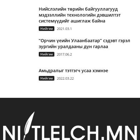
Нийслэлийн төрийн байгууллагууд
мэдээллийн технологийн дэвшилтэт
системүүдийг ашиглаж байна
Нийгэм
2021.03.1
“Орчин үеийн Улаанбаатар” сэдэвт гэрэл
зургийн уралдааны дүн гарлаа
Нийгэм
2017.06.2
Амьдралыг тэтгэгч усаа хэмнэе
Нийгэм
2022.03.22