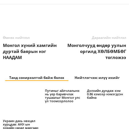
Өмнөх нийтлэл
Дараагийн нийтлэл
Монгол хүний хамгийн
Монголчууд өндөр уулын
дуртай баярын нэг
оргилд ХӨЛБӨМБӨГ
НААДАМ
тогложээ
Танд сонирхолтой байж болох
Нийтлэгчээс илүү ихийг
Путиныг айлчлалынх
Дэлхийн дундаж хэм
нь үер баривчлах
0.86 хэмээр нэмэгдсэн
тушаалыг Монгол улс
байна
үл тоомсорлолоо
Украин дахь нөхцөл
хурцдав: АНУ-ын
энхийн санал маргаан