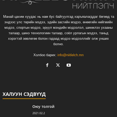
Манай цахим хуудас нь нам бус байгуулгад харъяалагддаг бөгөөд та
эндээс улс төрийн мэдээ, эдийн засгийн мэдээ, өнөөгийн нийгмийн
мэдээ, спортын мэдээ, эрүүл мэндийн мэдээлэл, шинжлэх ухааны
талаар, шинэ технологиин талаар, соёл урлагын мэдээ, таньд
хэрэгтэй зөвлөгөө болон гадаад мэдээ мэдээллийг олж унших
болно.
Холбоо барих:
info@niitlelch.mn
ХАЛУУН СЭДВҮҮД
Оюу толгой
2021.02.2