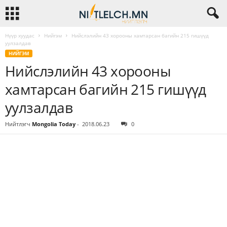
Нүүр хуудас
Нийгэм
Нийслэлийн 43 хорооны хамтарсан багийн 215 гишүүд
уулзалдав
НИЙГЭМ
Нийслэлийн 43 хорооны
хамтарсан багийн 215 гишүүд
уулзалдав
Нийтлэгч
Mongolia Today
-
2018.06.23
0