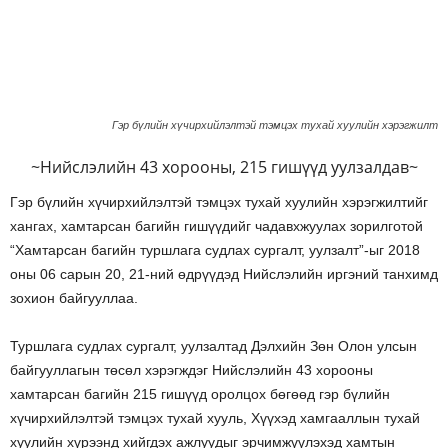
Гэр бүлийн хүчирхийлэлтэй тэмцэх тухай хуулийн хэрэгжилт
~Нийслэлийн 43 хорооны, 215 гишүүд уулзалдав~
Гэр бүлийн хүчирхийлэлтэй тэмцэх тухай хуулийн хэрэгжилтийг
хангах, хамтарсан багийн гишүүдийг чадавхжуулах зорилготой
“Хамтарсан багийн туршлага судлах сургалт, уулзалт”-ыг 2018
оны 06 сарын 20, 21-ний өдрүүдэд Нийслэлийн иргэний танхимд
зохион байгууллаа.
Туршлага судлах сургалт, уулзалтад Дэлхийн Зөн Олон улсын
байгууллагын төсөл хэрэгждэг Нийслэлийн 43 хорооны
хамтарсан багийн 215 гишүүд оролцох бөгөөд гэр бүлийн
хүчирхийлэлтэй тэмцэх тухай хууль, Хүүхэд хамгааллын тухай
хуулийн хүрээнд хийгдэх ажлуудыг эрчимжүүлэхэд хамтын