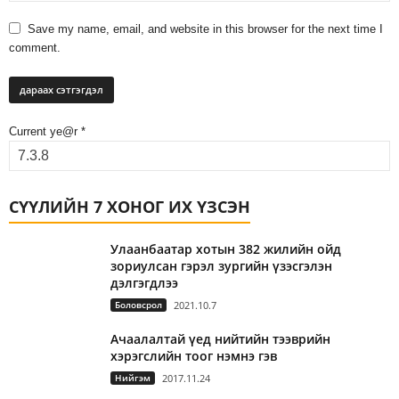
Save my name, email, and website in this browser for the next time I
comment.
Current ye@r
*
СҮҮЛИЙН 7 ХОНОГ ИХ ҮЗСЭН
Улаанбаатар хотын 382 жилийн ойд
зориулсан гэрэл зургийн үзэсгэлэн
дэлгэгдлээ
Боловсрол
2021.10.7
Ачаалалтай үед нийтийн тээврийн
хэрэгслийн тоог нэмнэ гэв
Нийгэм
2017.11.24