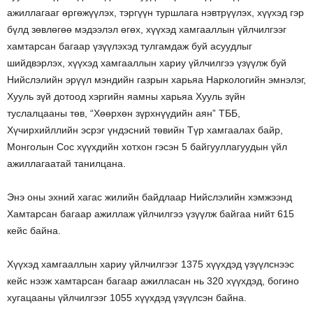
ажиллагааг өргөжүүлэх, тэргүүн туршлага нэвтрүүлэх, хүүхэд гэр
бүлд зөвлөгөө мэдээлэл өгөх, хүүхэд хамгааллын үйлчилгээг
хамтарсан багаар үзүүлэхэд тулгамдаж буй асуудлыг
шийдвэрлэх, хүүхэд хамгааллын хариу үйлчилгээ үзүүлж буй
Нийслэлийн эрүүл мэндийн газрын харьяа Наркологийн эмнэлэг,
Хууль зүй дотоод хэргийн яамны харьяа Хууль зүйн
туслалцааны төв, “Хөөрхөн зүрхнүүдийн аян” ТББ,
Хүчирхийллийн эсрэг үндэсний төвийн Түр хамгаалах байр,
Монголын Сос хүүхдийн хотхон гэсэн 5 байгууллагуудын үйл
ажиллагаатай танилцана.
Энэ оны эхний хагас жилийн байдлаар Нийслэлийн хэмжээнд
Хамтарсан багаар ажиллаж үйлчилгээ үзүүлж байгаа нийт 615
кейс байна.
Хүүхэд хамгааллын хариу үйлчилгээг 1375 хүүхдэд үзүүлснээс
кейс нээж хамтарсан багаар ажилласан нь 320 хүүхдэд, богино
хугацааны үйлчилгээг 1055 хүүхдэд үзүүлсэн байна.