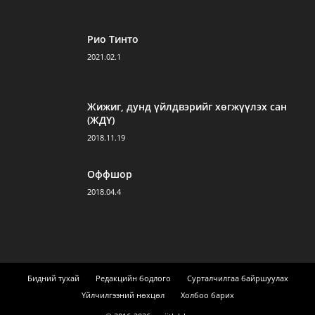
Рио Тинто
2021.02.1
Жижиг, дунд үйлдвэрийг хөгжүүлэх сан
(ЖДҮ)
2018.11.19
Оффшор
2018.04.4
Бидний тухай
Редакцийн бодлого
Сурталчилгаа байршуулах
Үйлчилгээний нөхцөл
Холбоо барих