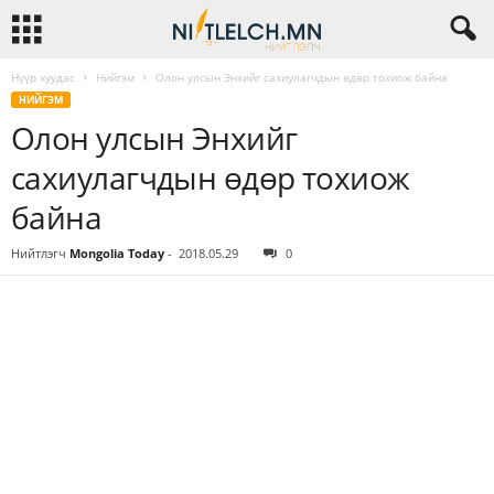
Нүүр хуудас
Нийгэм
Олон улсын Энхийг сахиулагчдын өдөр тохиож байна
НИЙГЭМ
Олон улсын Энхийг
сахиулагчдын өдөр тохиож
байна
Нийтлэгч
Mongolia Today
-
2018.05.29
0