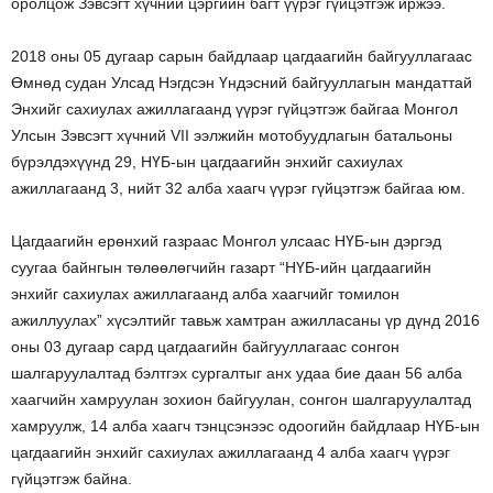
оролцож Зэвсэгт хүчний цэргийн багт үүрэг гүйцэтгэж иржээ.
2018 оны 05 дугаар сарын байдлаар цагдаагийн байгууллагаас
Өмнөд судан Улсад Нэгдсэн Үндэсний байгууллагын мандаттай
Энхийг сахиулах ажиллагаанд үүрэг гүйцэтгэж байгаа Монгол
Улсын Зэвсэгт хүчний VII ээлжийн мотобуудлагын батальоны
бүрэлдэхүүнд 29, НҮБ-ын цагдаагийн энхийг сахиулах
ажиллагаанд 3, нийт 32 алба хаагч үүрэг гүйцэтгэж байгаа юм.
Цагдаагийн ерөнхий газраас Монгол улсаас НҮБ-ын дэргэд
суугаа байнгын төлөөлөгчийн газарт “НҮБ-ийн цагдаагийн
энхийг сахиулах ажиллагаанд алба хаагчийг томилон
ажиллуулах” хүсэлтийг тавьж хамтран ажилласаны үр дүнд 2016
оны 03 дугаар сард цагдаагийн байгууллагаас сонгон
шалгаруулалтад бэлтгэх сургалтыг анх удаа бие даан 56 алба
хаагчийн хамруулан зохион байгуулан, сонгон шалгаруулалтад
хамруулж, 14 алба хаагч тэнцсэнээс одоогийн байдлаар НҮБ-ын
цагдаагийн энхийг сахиулах ажиллагаанд 4 алба хаагч үүрэг
гүйцэтгэж байна.