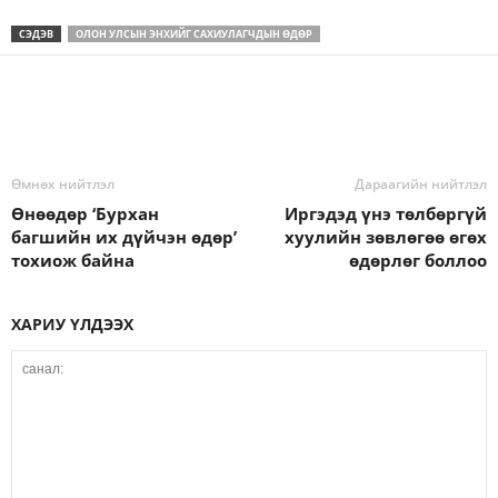
СЭДЭВ
ОЛОН УЛСЫН ЭНХИЙГ САХИУЛАГЧДЫН ӨДӨР
Өмнөх нийтлэл
Дараагийн нийтлэл
Өнөөдөр ‘Бурхан
Иргэдэд үнэ төлбөргүй
багшийн их дүйчэн өдөр’
хуулийн зөвлөгөө өгөх
тохиож байна
өдөрлөг боллоо
ХАРИУ ҮЛДЭЭХ