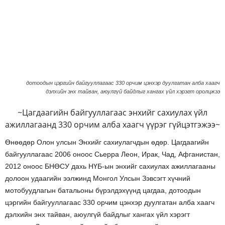
дотоодын цэргийн байгууллагаас 330 орчим цэнхэр дуулгатан алба хаагч
дэлхийн энх тайван, аюулгүй байдлыг хангах үйл хэрэгт оролцжээ
~Цагдаагийн байгууллагаас энхийг сахиулах үйл
ажиллагаанд 330 орчим алба хаагч үүрэг гүйцэтгэжээ~
Өнөөдөр Олон улсын Энхийг сахиулагчдын өдөр. Цагдаагийн
байгууллагаас 2006 оноос Сьерра Леон, Ирак, Чад, Афганистан,
2012 оноос БНӨСУ дахь НҮБ-ын энхийг сахиулах ажиллагааны
долоон удаагийн ээлжинд Монгол Улсын Зэвсэгт хүчний
мотобуудлагын батальоны бүрэлдэхүүнд цагдаа, дотоодын
цэргийн байгууллагаас 330 орчим цэнхэр дуулгатан алба хаагч
дэлхийн энх тайван, аюулгүй байдлыг хангах үйл хэрэгт