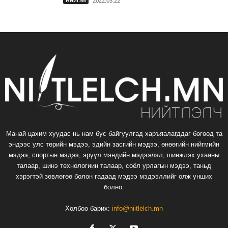
Нийгэм
2022.03.22
Манай цахим хуудас нь нам бус байгуулгад харъяалагддаг бөгөөд та
эндээс улс төрийн мэдээ, эдийн засгийн мэдээ, өнөөгийн нийгмийн
мэдээ, спортын мэдээ, эрүүл мэндийн мэдээлэл, шинжлэх ухааны
талаар, шинэ технологиин талаар, соёл урлагын мэдээ, таньд
хэрэгтэй зөвлөгөө болон гадаад мэдээ мэдээллийг олж унших
болно.
Холбоо барих:
info@niitlelch.mn