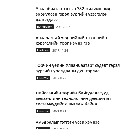
Улаанбаатар хотын 382 жилийн ойд
зориулсан гэрэл зургийн үзэсгэлэн
дэлгэгдлээ
Боловсрол
2021.10.7
Ачаалалтай үед нийтийн тээврийн
хэрэгслийн тоог нэмнэ гэв
Нийгэм
2017.11.24
“Орчин үеийн Улаанбаатар” сэдэвт гэрэл
зургийн уралдааны дүн гарлаа
Нийгэм
2017.06.2
Нийслэлийн төрийн байгууллагууд
мэдээллийн технологийн дэвшилтэт
системүүдийг ашиглаж байна
Нийгэм
2021.03.1
Амьдралыг тэтгэгч усаа хэмнэе