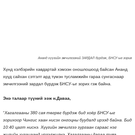
Ананд хүүгийн эмчилгээний ЗАРДАЛ бүрдэж, БНСУ-ыг зорив
Хүнд хэлбэрийн хавдартай хэмээн оношлошоод байсан Ананд
хүүд сайхан сэтгэлт ард түмэн тусламжийн гараа сунгаснаар
эмчилгээний зардал бүрдэж БНСУ-ыг зорих гэж байна.
Энэ талаар түүний ээж н.Даваа,
“
Хагалгааны 380 сая төгрөг бүрдэж бид хоёр БНСУ-ыг
зорихоор Чингис хаан нисэх онгоцны буудалд ирээд байна. Бид
10:40 цагт ниснэ. Хүүгийн эмчилгээ зургаан сараас нэг
жилийн хугацаанд үргэлжилнэ. Хагалгааны дараа туяа,