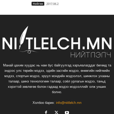
Нийгэм
2017.06.2
Манай цахим хуудас нь нам бус байгуулгад харъяалагддаг бөгөөд та
эндээс улс төрийн мэдээ, эдийн засгийн мэдээ, өнөөгийн нийгмийн
мэдээ, спортын мэдээ, эрүүл мэндийн мэдээлэл, шинжлэх ухааны
талаар, шинэ технологиин талаар, соёл урлагын мэдээ, таньд
хэрэгтэй зөвлөгөө болон гадаад мэдээ мэдээллийг олж унших
болно.
Холбоо барих:
info@niitlelch.mn