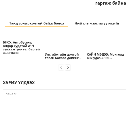
гаргаж байна
Танд сонирхолтой байж болох
Нийтлэгчээс илүү ихийг
БНСУ: Автобусанд
өндөр хурдтай WIFI
сүлжээг үнэ төлбөргүй
ашиглана
Улс, аймгийн цолтой
САЙН МЭДЭЭ: Монголд
таван бөхөөс допинг…
анх удаа ЭЛЭГ…
ХАРИУ ҮЛДЭЭХ