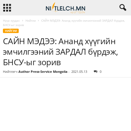
Нүүр хуудас
Нийгэм
САЙН МЭДЭЭ: Ананд хүүгийн эмчилгээний ЗАРДАЛ бүрдэж,
БНСУ-ыг зорив
НИЙГЭМ
САЙН МЭДЭЭ: Ананд хүүгийн
эмчилгээний ЗАРДАЛ бүрдэж,
БНСУ-ыг зорив
Нийтлэгч
Author Press-Service Mongolia
-
2021.05.13
0