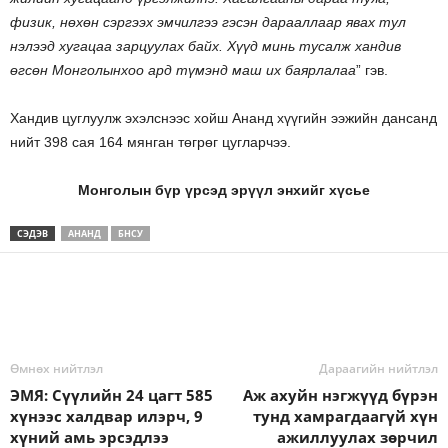
физик, нөхөн сэргээх эмчилгээ гэсэн дарааллаар явах тул
нэлээд хугацаа зарцуулах байх. Хүүд минь тусалж хандив
өгсөн Монголынхоо ард түмэнд маш их баярлалаа
” гэв.
Хандив цуглуулж эхэлснээс хойш Ананд хүүгийн ээжийн дансанд
нийт 398 сая 164 мянган төгрөг цугларчээ.
Монголын бүр үрсэд эрүүл энхийг хүсье
СЭДЭВ
АНАНД
БНСУ
Өмнөх нийтлэл
Дараагийн нийтлэл
ЭМЯ: Сүүлийн 24 цагт 585
Аж ахуйн нэгжүүд бүрэн
хүнээс халдвар илэрч, 9
тунд хамрагдаагүй хүн
хүний амь эрсэдлээ
ажиллуулах зөрчил