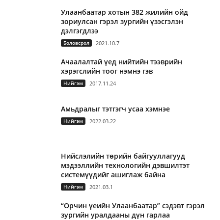
Улаанбаатар хотын 382 жилийн ойд
зориулсан гэрэл зургийн үзэсгэлэн
дэлгэгдлээ
Боловсрол
2021.10.7
Ачаалалтай үед нийтийн тээврийн
хэрэгслийн тоог нэмнэ гэв
Нийгэм
2017.11.24
Амьдралыг тэтгэгч усаа хэмнэе
Нийгэм
2022.03.22
Нийслэлийн төрийн байгууллагууд
мэдээллийн технологийн дэвшилтэт
системүүдийг ашиглаж байна
Нийгэм
2021.03.1
“Орчин үеийн Улаанбаатар” сэдэвт гэрэл
зургийн уралдааны дүн гарлаа