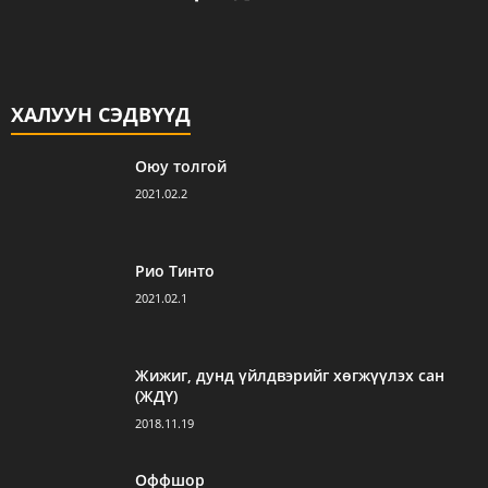
ХАЛУУН СЭДВҮҮД
Оюу толгой
2021.02.2
Рио Тинто
2021.02.1
Жижиг, дунд үйлдвэрийг хөгжүүлэх сан
(ЖДҮ)
2018.11.19
Оффшор