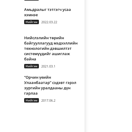
Амьдралыг тэтгэгч усаа
хэмнэе
Нийгэм
2022.03.22
Нийслэлийн төрийн
байгууллагууд мэдээллийн
технологийн дэвшилтэт
системүүдийг ашиглаж
байна
Нийгэм
2021.03.1
“Орчин үеийн
Улаанбаатар” сэдэвт гэрэл
зургийн уралдааны дүн
гарлаа
Нийгэм
2017.06.2