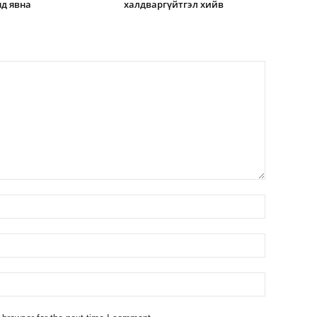
д явна
халдваргүйтгэл хийв