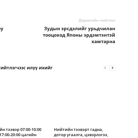
Дараагийн нийтлэл
юу
Зудын эрсдэлийг урьдчилан
тооцоход Японы эрдэмтэнтэй
хамтарна
ийтлэгчээс илүү ихийг
н тээвэр 07:00-10:00
Нийтийн тээвэрт гадна,
17:00-20:00 цагийн
дотор угаалга, цэвэрлэгээ,