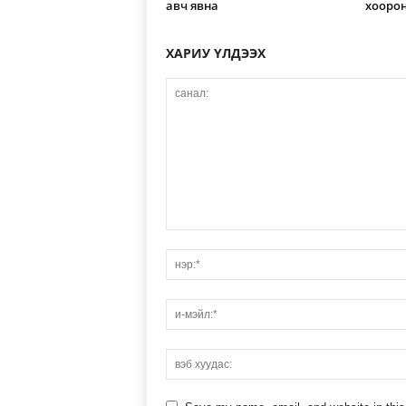
авч явна
хоорон
ХАРИУ ҮЛДЭЭХ