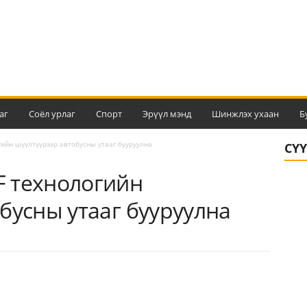
аг
Соёл урлаг
Спорт
Эрүүл мэнд
Шинжлэх ухаан
Б
ийн шүүлтүүрээр автобусны утааг бууруулна
СҮ
 технологийн
бусны утааг бууруулна