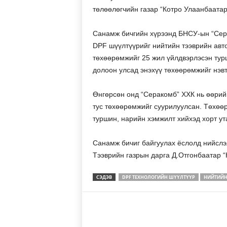
төлөөлөгчийн газар “Котро Улаанбаатар
Санамж бичгийн хүрээнд БНСУ-ын “Сер
DPF шүүлтүүрийг нийтийн тээврийн авт
төхөөрөмжийг 25 жил үйлдвэрлэсэн тур
долоон улсад энэхүү төхөөрөмжийг нэв
Өнгөрсөн онд “Серакомб” ХХК нь өөрий
тус төхөөрөмжийг суурилуулсан. Төхөө
туршин, нарийн хэмжилт хийхэд хорт ута
Санамж бичиг байгуулах ёслолд нийслэ
Тээврийн газрын дарга Д.Отгонбаатар 
СЭДЭВ
DPF ТЕХНОЛОГИЙН ШҮҮЛТҮҮР
НИЙТИЙН