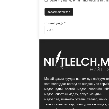
Save my name, email, and website in this
Current ye@r
*
Манай цахим хуудас нь нам бус байгуулга
харъяалагддаг бөгөөд та эндээс улс төрий
мэдээ, эдийн засгийн мэдээ, өнөөгийн ний
мэдээ, спортын мэдээ, эрүүл мэндийн
мэдээлэл, шинжлэх ухааны талаар, шинэ
технологиин талаар, соёл урлагын мэдээ, 