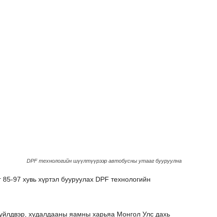
DPF технологийн шүүлтүүрээр автобусны утааг бууруулна
г 85-97 хувь хүртэл бууруулах DPF технологийн
үйлдвэр, худалдааны яамны харьяа Монгол Улс дахь