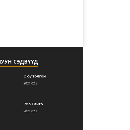
ЛУУН СЭДВҮҮД
Оюу толгой
2021.02.2
Рио Тинто
2021.02.1