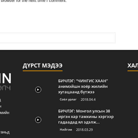
 browser for the next time I comment.
ДҮРСТ МЭДЭЭ
ХА
БИЧЛЭГ: “ЧИНГИС ХААН”
анимэйшн хоёр жилийн
хугацаанд бүтжээ
Соёл урлаг
2018.04.4
д
н
БИЧЛЭГ: Монгол улсын 38
гмийн
иргэн хар тамхины хэргээр
гадаадад ял эдэлж...
Нийгэм
2018.03.29
таньд