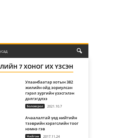
усад
ҮЛИЙН 7 ХОНОГ ИХ ҮЗСЭН
Улаанбаатар хотын 382
жилийн ойд зориулсан
гэрэл зургийн үзэсгэлэн
дэлгэгдлээ
Боловсрол
2021.10.7
Ачаалалтай үед нийтийн
тээврийн хэрэгслийн тоог
нэмнэ гэв
Нийгэм
2017.11.24