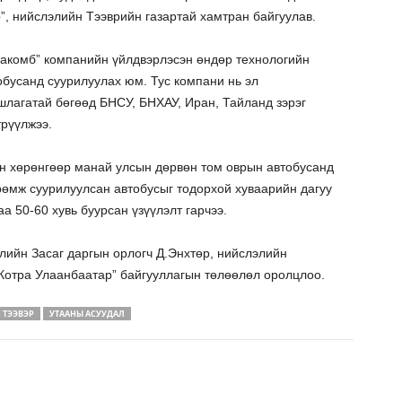
”, нийслэлийн Тээврийн газартай хамтран байгуулав.
акомб” компанийн үйлдвэрлэсэн өндөр технологийн
обусанд суурилуулах юм. Тус компани нь эл
шлагатай бөгөөд БНСУ, БНХАУ, Иран, Тайланд зэрэг
трүүлжээ.
н хөрөнгөөр манай улсын дөрвөн том оврын автобусанд
рөмж суурилуулсан автобусыг тодорхой хуваарийн дагуу
а 50-60 хувь буурсан үзүүлэлт гарчээ.
лийн Засаг даргын орлогч Д.Энхтөр, нийслэлийн
“Котра Улаанбаатар” байгууллагын төлөөлөл оролцлоо.
 ТЭЭВЭР
УТААНЫ АСУУДАЛ