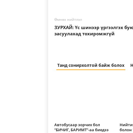
Өмнөх нийтлэл
ЗУРХАЙ: Үс шинээр үргээлгэх бу
засуулахад тохиромжгүй
Танд сонирхолтой байж болох
Н
Автобусаар зорчих бол
Нийтий
“БИЧИГ, БАРИМТ”-аа биедээ
болон 