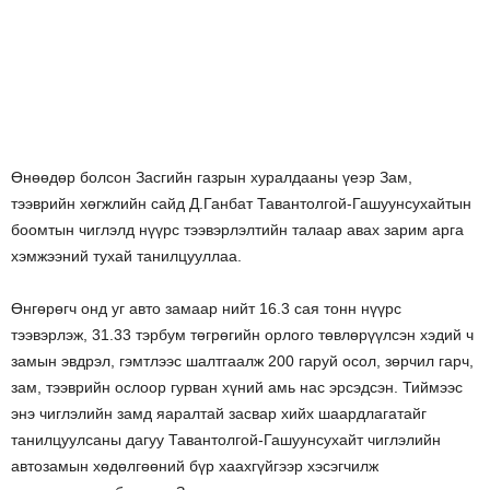
Өнөөдөр болсон Засгийн газрын хуралдааны үеэр Зам,
тээврийн хөгжлийн сайд Д.Ганбат Тавантолгой-Гашуунсухайтын
боомтын чиглэлд нүүрс тээвэрлэлтийн талаар авах зарим арга
хэмжээний тухай танилцууллаа.
Өнгөрөгч онд уг авто замаар нийт 16.3 сая тонн нүүрс
тээвэрлэж, 31.33 тэрбум төгрөгийн орлого төвлөрүүлсэн хэдий ч
замын эвдрэл, гэмтлээс шалтгаалж 200 гаруй осол, зөрчил гарч,
зам, тээврийн ослоор гурван хүний амь нас эрсэдсэн. Тиймээс
энэ чиглэлийн замд яаралтай засвар хийх шаардлагатайг
танилцуулсаны дагуу Тавантолгой-Гашуунсухайт чиглэлийн
автозамын хөдөлгөөний бүр хаахгүйгээр хэсэгчилж