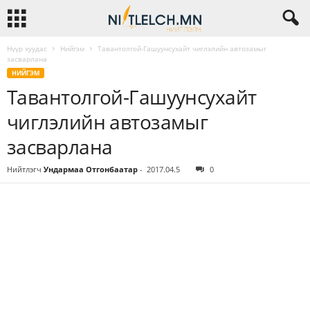
Нүүр хуудас
Нийгэм
Тавантолгой-Гашуунсухайт чиглэлийн автозамыг
засварлана
НИЙГЭМ
Тавантолгой-Гашуунсухайт
чиглэлийн автозамыг
засварлана
Нийтлэгч
Ундармаа Отгонбаатар
-
2017.04.5
0