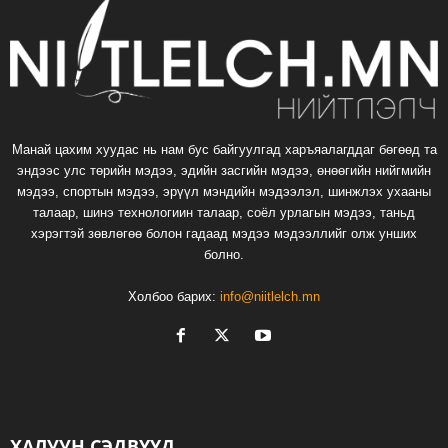
Манай цахим хуудас нь нам бус байгуулгад харъяалагддаг бөгөөд та
эндээс улс төрийн мэдээ, эдийн засгийн мэдээ, өнөөгийн нийгмийн
мэдээ, спортын мэдээ, эрүүл мэндийн мэдээлэл, шинжлэх ухааны
талаар, шинэ технологиин талаар, соёл урлагын мэдээ, таньд
хэрэгтэй зөвлөгөө болон гадаад мэдээ мэдээллийг олж унших
болно.
Холбоо барих:
info@niitlelch.mn
ХАЛУУН СЭДВҮҮД