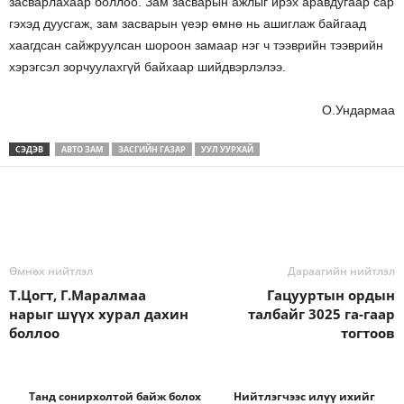
засварлахаар боллоо. Зам засварын ажлыг ирэх аравдугаар сар
гэхэд дуусгаж, зам засварын үеэр өмнө нь ашиглаж байгаад
хаагдсан сайжруулсан шороон замаар нэг ч тээврийн тээврийн
хэрэгсэл зорчуулахгүй байхаар шийдвэрлэлээ.
О.Ундармаа
СЭДЭВ
АВТО ЗАМ
ЗАСГИЙН ГАЗАР
УУЛ УУРХАЙ
Өмнөх нийтлэл
Дараагийн нийтлэл
Т.Цогт, Г.Маралмаа
Гацууртын ордын
нарыг шүүх хурал дахин
талбайг 3025 га-гаар
боллоо
тогтоов
Танд сонирхолтой байж болох
Нийтлэгчээс илүү ихийг