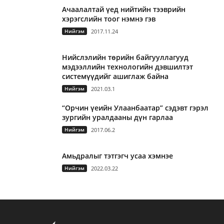
Ачаалалтай үед нийтийн тээврийн
хэрэгслийн тоог нэмнэ гэв
Нийгэм
2017.11.24
Нийслэлийн төрийн байгууллагууд
мэдээллийн технологийн дэвшилтэт
системүүдийг ашиглаж байна
Нийгэм
2021.03.1
“Орчин үеийн Улаанбаатар” сэдэвт гэрэл
зургийн уралдааны дүн гарлаа
Нийгэм
2017.06.2
Амьдралыг тэтгэгч усаа хэмнэе
Нийгэм
2022.03.22