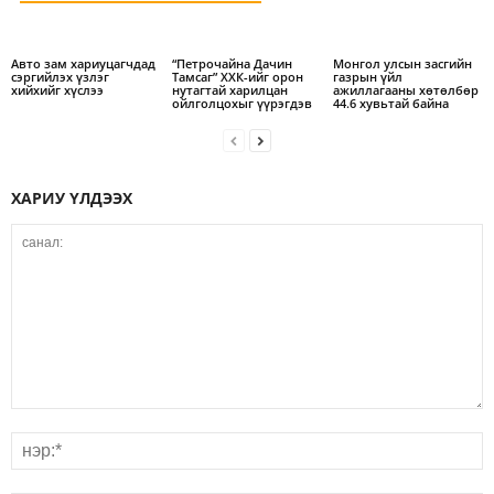
Авто зам хариуцагчдад
“Петрочайна Дачин
Монгол улсын засгийн
сэргийлэх үзлэг
Тамсаг” ХХК-ийг орон
газрын үйл
хийхийг хүслээ
нутагтай харилцан
ажиллагааны хөтөлбөр
ойлголцохыг үүрэгдэв
44.6 хувьтай байна
ХАРИУ ҮЛДЭЭХ