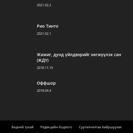
2021.02.2
Рио Тинто
2021.02.1
Жижиг, дунд үйлдвэрийг хөгжүүлэх сан
(ЖДҮ)
2018.11.19
Оффшор
2018.04.4
Бидний тухай
Редакцийн бодлого
Сурталчилгаа байршуулах