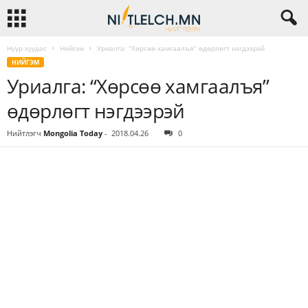
Нүүр хуудас
Нийгэм
Уриалга: “Хөрсөө хамгаалъя” өдөрлөгт нэгдээрэй
НИЙГЭМ
Уриалга: “Хөрсөө хамгаалъя”
өдөрлөгт нэгдээрэй
Нийтлэгч
Mongolia Today
-
2018.04.26
0