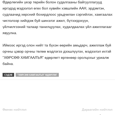
Өдөрлөгийн үеэр төрийн болон судалгааны байгууллагууд
иргэдэд мэдээлэл өгөх бол хувийн хэвшлийн ААН, эрдэмтэн,
судлаачид хөрсний бохирдлоос урьдчилан сэргийлэх, хамгаалах
чиглэлээр хийгдэж буй шинэлэг ажил, бүтээгдэхүүн,
үйлчилгээний талаар танилцуулах, худалдаалах үйл ажиллагааг
явуулна.
Иймээс иргэд олон нийт та бүхэн өөрийн амьдарч, ажиллаж буй
орчны цэвэр орчны төлөө мэдлэгээ дээшлүүлэх, мэдээлэл ихтэй
“ХӨРСӨӨ ХАМГААЛЪЯ” өдөрлөгт өргөнөөр оролцохыг уриалж
байна.
СЭДЭВ
“ХӨРСӨӨ ХАМГААЛЪЯ” ӨДӨРЛӨГ
Өмнөх нийтлэл
Дараагийн нийтлэл