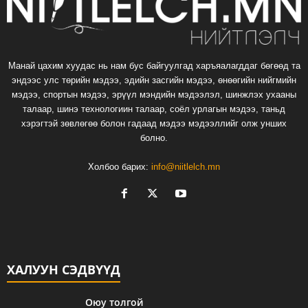
Манай цахим хуудас нь нам бус байгуулгад харъяалагддаг бөгөөд та
эндээс улс төрийн мэдээ, эдийн засгийн мэдээ, өнөөгийн нийгмийн
мэдээ, спортын мэдээ, эрүүл мэндийн мэдээлэл, шинжлэх ухааны
талаар, шинэ технологиин талаар, соёл урлагын мэдээ, таньд
хэрэгтэй зөвлөгөө болон гадаад мэдээ мэдээллийг олж унших
болно.
Холбоо барих:
info@niitlelch.mn
ХАЛУУН СЭДВҮҮД
Оюу толгой