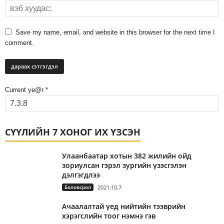
Save my name, email, and website in this browser for the next time I
comment.
Current ye@r
*
СҮҮЛИЙН 7 ХОНОГ ИХ ҮЗСЭН
Улаанбаатар хотын 382 жилийн ойд
зориулсан гэрэл зургийн үзэсгэлэн
дэлгэгдлээ
Боловсрол
2021.10.7
Ачаалалтай үед нийтийн тээврийн
хэрэгслийн тоог нэмнэ гэв