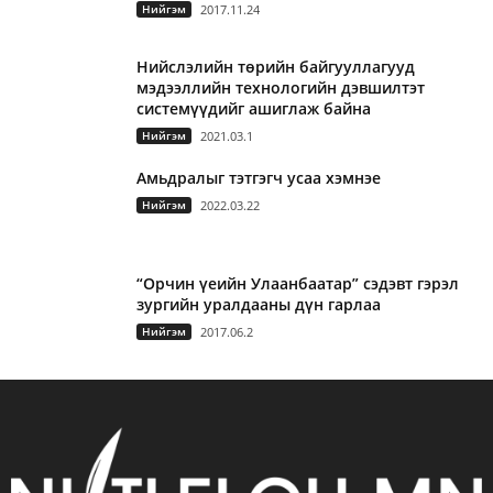
Нийгэм
2017.11.24
Нийслэлийн төрийн байгууллагууд
мэдээллийн технологийн дэвшилтэт
системүүдийг ашиглаж байна
Нийгэм
2021.03.1
Амьдралыг тэтгэгч усаа хэмнэе
Нийгэм
2022.03.22
“Орчин үеийн Улаанбаатар” сэдэвт гэрэл
зургийн уралдааны дүн гарлаа
Нийгэм
2017.06.2