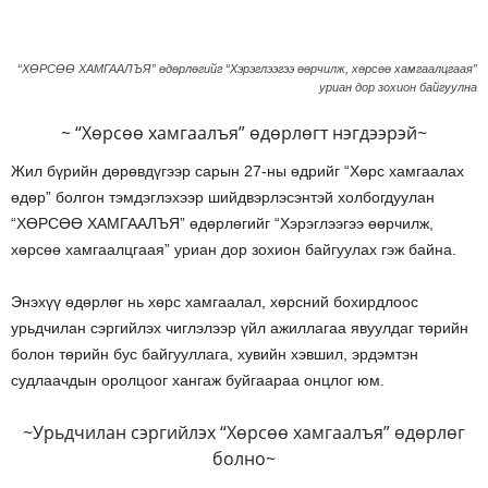
“ХӨРСӨӨ ХАМГААЛЪЯ” өдөрлөгийг “Хэрэглээгээ өөрчилж, хөрсөө хамгаалцгаая”
уриан дор зохион байгуулна
~ “Хөрсөө хамгаалъя” өдөрлөгт нэгдээрэй~
Жил бүрийн дөрөвдүгээр сарын 27-ны өдрийг “Хөрс хамгаалах
өдөр” болгон тэмдэглэхээр шийдвэрлэсэнтэй холбогдуулан
“ХӨРСӨӨ ХАМГААЛЪЯ” өдөрлөгийг “Хэрэглээгээ өөрчилж,
хөрсөө хамгаалцгаая” уриан дор зохион байгуулах гэж байна.
Энэхүү өдөрлөг нь хөрс хамгаалал, хөрсний бохирдлоос
урьдчилан сэргийлэх чиглэлээр үйл ажиллагаа явуулдаг төрийн
болон төрийн бус байгууллага, хувийн хэвшил, эрдэмтэн
судлаачдын оролцоог хангаж буйгаараа онцлог юм.
~Урьдчилан сэргийлэх “Хөрсөө хамгаалъя” өдөрлөг
болно~