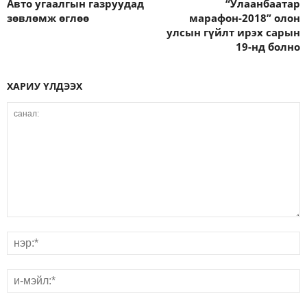
Авто угаалгын газруудад
“Улаанбаатар
зөвлөмж өглөө
марафон-2018” олон
улсын гүйлт ирэх сарын
19-нд болно
ХАРИУ ҮЛДЭЭХ