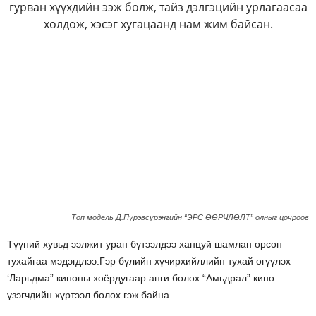
гурван хүүхдийн ээж болж, тайз дэлгэцийн урлагаасаа
холдож, хэсэг хугацаанд нам жим байсан.
Топ модель Д.Пүрэвсүрэнгийн “ЭРС ӨӨРЧЛӨЛТ” олныг цочроов
Түүний хувьд ээлжит уран бүтээлдээ ханцуй шамлан орсон
тухайгаа мэдэгдлээ.Гэр бүлийн хүчирхийллийн тухай өгүүлэх
‘Ларьдма” киноны хоёрдугаар анги болох “Амьдрал” кино
үзэгчдийн хүртээл болох гэж байна.