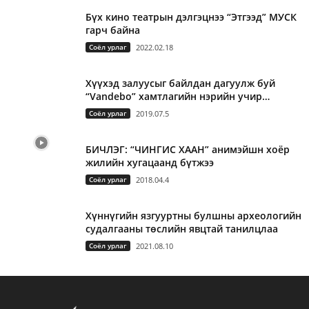
Бүх кино театрын дэлгэцнээ “Этгээд” МУСК
гарч байна
Соёл урлаг
2022.02.18
Хүүхэд залуусыг байлдан дагуулж буй
“Vandebo” хамтлагийн нэрийн учир…
Соёл урлаг
2019.07.5
БИЧЛЭГ: “ЧИНГИС ХААН” анимэйшн хоёр
жилийн хугацаанд бүтжээ
Соёл урлаг
2018.04.4
Хүннүгийн язгууртны булшны археологийн
судалгааны төслийн явцтай танилцлаа
Соёл урлаг
2021.08.10