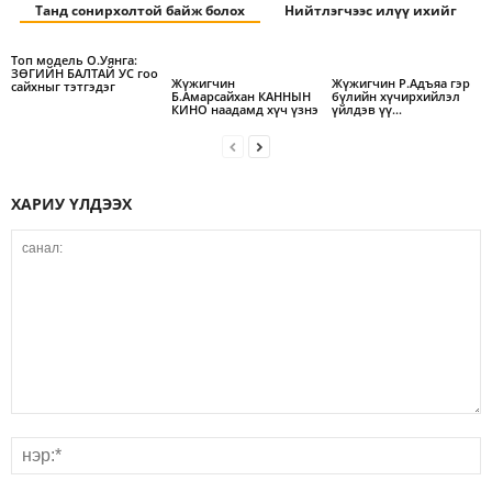
Танд сонирхолтой байж болох
Нийтлэгчээс илүү ихийг
Топ модель О.Уянга:
ЗӨГИЙН БАЛТАЙ УС гоо
Жүжигчин
Жүжигчин Р.Адъяа гэр
сайхныг тэтгэдэг
Б.Амарсайхан КАННЫН
бүлийн хүчирхийлэл
КИНО наадамд хүч үзнэ
үйлдэв үү…
ХАРИУ ҮЛДЭЭХ