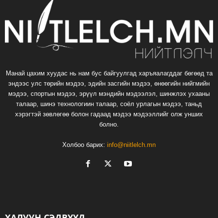
Манай цахим хуудас нь нам бус байгуулгад харъяалагддаг бөгөөд та
эндээс улс төрийн мэдээ, эдийн засгийн мэдээ, өнөөгийн нийгмийн
мэдээ, спортын мэдээ, эрүүл мэндийн мэдээлэл, шинжлэх ухааны
талаар, шинэ технологиин талаар, соёл урлагын мэдээ, таньд
хэрэгтэй зөвлөгөө болон гадаад мэдээ мэдээллийг олж унших
болно.
Холбоо барих:
info@niitlelch.mn
ХАЛУУН СЭДВҮҮД