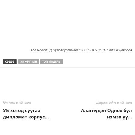
Топ модель Д.Пүрэвсүрэнгийн “ЭРС ӨӨРЧЛӨЛТ” олныг цочроов
СЭДЭВ
ЖҮЖИГЧИН
ТОП МОДЕЛЬ
Өмнөх нийтлэл
Дараагийн нийтлэл
УБ хотод суугаа
Алагнүдэн Одноо бүл
дипломат корпус…
нэмэх үү…