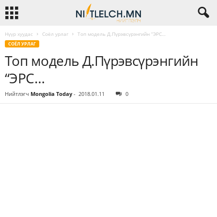
Нүүр хуудас
Соёл урлаг
Топ модель Д.Пүрэвсүрэнгийн “ЭРС…
СОЁЛ УРЛАГ
Топ модель Д.Пүрэвсүрэнгийн
“ЭРС…
Нийтлэгч
Mongolia Today
-
2018.01.11
0