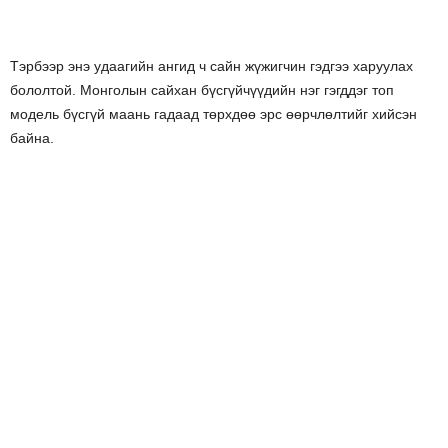
Тэрбээр энэ удаагийн ангид ч сайн жүжигчин гэдгээ харуулах
бололтой. Монголын сайхан бүсгүйчүүдийн нэг гэгддэг топ
модель бүсгүй маань гадаад төрхдөө эрс өөрчлөлтийг хийсэн
байна.