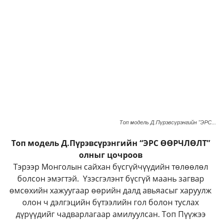
Топ модель Д.Пүрэвсүрэнгийн "ЭРС...
Топ модель Д.Пүрэвсүрэнгийн “ЭРС ӨӨРЧЛӨЛТ”
олныг цочроов
Тэрээр Монголын сайхан бүсгүйчүүдийн төлөөлөл
болсон эмэгтэй. Үзэсгэлэнт бүсгүй маань загвар
өмсөхийн хажуугаар өөрийн далд авьяасыг харуулж
олон ч дэлгэцийн бүтээлийн гол болон туслах
дүрүүдийг чадварлагаар амилуулсан. Топ Пүүжээ