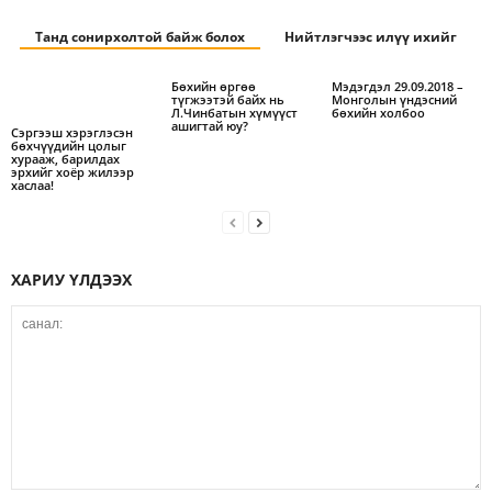
Танд сонирхолтой байж болох
Нийтлэгчээс илүү ихийг
Бөхийн өргөө
Мэдэгдэл 29.09.2018 –
түгжээтэй байх нь
Монголын үндэсний
Л.Чинбатын хүмүүст
бөхийн холбоо
ашигтай юу?
Сэргээш хэрэглэсэн
бөхчүүдийн цолыг
хурааж, барилдах
эрхийг хоёр жилээр
хаслаа!
ХАРИУ ҮЛДЭЭХ