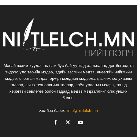
Манай цахим хуудас нь нам бус байгуулгад харъяалагддаг бөгөөд та
эндээс улс төрийн мэдээ, эдийн засгийн мэдээ, өнөөгийн нийгмийн
мэдээ, спортын мэдээ, эрүүл мэндийн мэдээлэл, шинжлэх ухааны
талаар, шинэ технологиин талаар, соёл урлагын мэдээ, таньд
хэрэгтэй зөвлөгөө болон гадаад мэдээ мэдээллийг олж унших
болно.
Холбоо барих:
info@niitlelch.mn