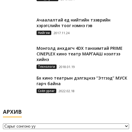
Ачаалалтай үед нийтийн тээврийн
хэрэгслийн тоог нэмнэ гэв
Нийгэм
2017.11.24
Монголд анхдагч 4DX танхимтай PRIME
CINEPLEX кино театр МАРГААШ нээлтээ
хийнэ
Технологи
2018.01.19
Бүх кино театрын дэлгэцнээ “Этгээд” МУСК
гарч байна
Соёл урлаг
2022.02.18
А
АРХИВ
р
х
и
в