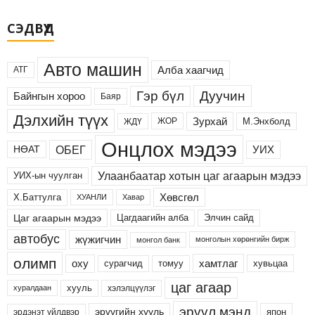
СЭДВҮҮД
Авто машин
Алба хаагчид
АТГ
Дуучин
Гэр бүл
Байнгын хороо
Баяр
Дэлхийн түүх
Зурхай
М.Энхболд
ЖОР
ЖДҮ
Онцлох мэдээ
ОБЕГ
УИХ
НӨАТ
Улаанбаатар хотын цаг агаарын мэдээ
УИХ-ын чуулган
Хөвсгөл
Х.Баттулга
ХУАНЛИ
Хавар
Цаг агаарын мэдээ
Цагдаагийн алба
Элчин сайд
автобус
жүжигчин
монголын хөрөнгийн бирж
монгол банк
олимп
хамтлаг
оху
сурагчид
хувьцаа
томуу
цаг агаар
хууль
хэлэлцүүлэг
хуралдаан
эрүүл мэнд
эрүүгийн хууль
япон
эрдэнэт үйлдвэр