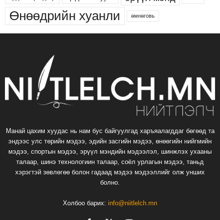
Өнөөдрийн хуанли
өмнөговь
Манай цахим хуудас нь нам бус байгуулгад харъяалагддаг бөгөөд та
эндээс улс төрийн мэдээ, эдийн засгийн мэдээ, өнөөгийн нийгмийн
мэдээ, спортын мэдээ, эрүүл мэндийн мэдээлэл, шинжлэх ухааны
талаар, шинэ технологиин талаар, соёл урлагын мэдээ, таньд
хэрэгтэй зөвлөгөө болон гадаад мэдээ мэдээллийг олж унших
болно.
Холбоо барих:
info@niitlelch.mn