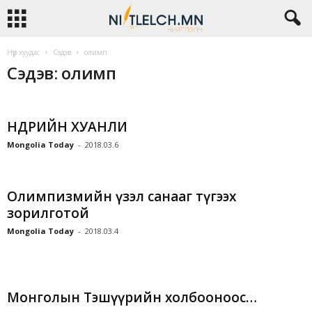
Нүүр хуудас
Сэдэв
олимп
Сэдэв: олимп
ӨНӨӨДРИЙН ХУАНЛИ
Mongolia Today
-
2018.03.6
Олимпизмийн үзэл санааг түгээх
зорилготой
Mongolia Today
-
2018.03.4
Монголын Тэшүүрийн холбооноос…