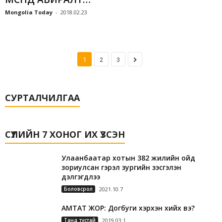
Mongolia Today
-
2018.02.23
1
2
3
СУРТАЛЧИЛГАА
СҮҮЛИЙН 7 ХОНОГ ИХ ҮЗСЭН
Улаанбаатар хотын 382 жилийн ойд
зориулсан гэрэл зургийн үзэсгэлэн
дэлгэгдлээ
Боловсрол
2021.10.7
АМТАТ ЖОР: Догбуги хэрхэн хийх вэ?
Танд тустай
2019.03.1