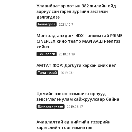
Улаанбаатар хотын 382 жилийн ойд
зориулсан гэрэл зургийн үзэсгэлэн
дэлгэгдлээ
Боловсрол
2021.10.7
Монголд анхдагч 4DX танхимтай PRIME
CINEPLEX кино театр МАРГААШ нээлтээ
хийнэ
Технологи
2018.01.19
АМТАТ ЖОР: Догбуги хэрхэн хийх вэ?
Танд тустай
2019.03.1
Цөмийн зэвсэг эзэмшигч орнууд
зэвсэглэлээ улам сайжруулсаар байна
Шинжлэх ухаан
2019.06.17
Ачаалалтай үед нийтийн тээврийн
хэрэгслийн тоог нэмнэ гэв