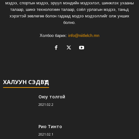
мэдээ, спортын мэдээ, эрүүл мэндийн мэдээлэл, шинжлэх ухааны
талаар, шинэ технологиин талаар, соёл урлагын мэдээ, таньд
хэрэгтэй зөвлөгөө болон гадаад мэдээ мэдээллийг олж унших
болно.
Холбоо барих:
info@niitlelch.mn
ХАЛУУН СЭДВҮҮД
Оюу толгой
2021.02.2
Рио Тинто
2021.02.1