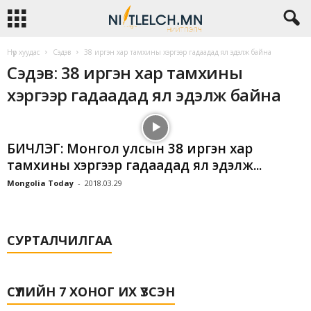
Нүүр хуудас
Сэдэв
38 иргэн хар тамхины хэргээр гадаадад ял эдэлж байна
Сэдэв: 38 иргэн хар тамхины
хэргээр гадаадад ял эдэлж байна
БИЧЛЭГ: Монгол улсын 38 иргэн хар
тамхины хэргээр гадаадад ял эдэлж...
Mongolia Today
-
2018.03.29
СУРТАЛЧИЛГАА
СҮҮЛИЙН 7 ХОНОГ ИХ ҮЗСЭН