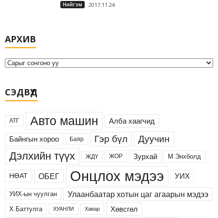
Нийгэм
2017.11.24
А
АРХИВ
р
х
и
в
СЭДВҮҮД
Авто машин
Алба хаагчид
АТГ
Дуучин
Гэр бүл
Байнгын хороо
Баяр
Дэлхийн түүх
Зурхай
М.Энхболд
ЖОР
ЖДҮ
Онцлох мэдээ
ОБЕГ
УИХ
НӨАТ
Улаанбаатар хотын цаг агаарын мэдээ
УИХ-ын чуулган
Хөвсгөл
Х.Баттулга
ХУАНЛИ
Хавар