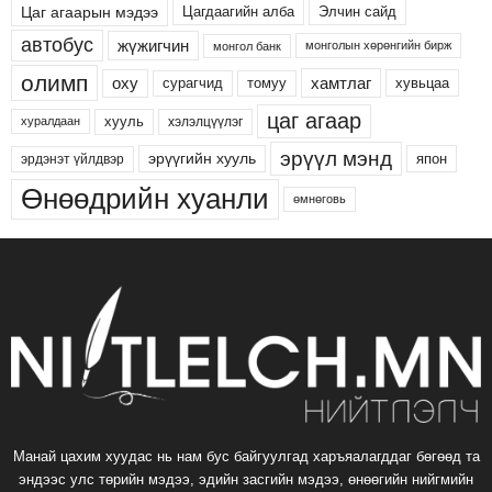
Цаг агаарын мэдээ
Цагдаагийн алба
Элчин сайд
автобус
жүжигчин
монголын хөрөнгийн бирж
монгол банк
олимп
хамтлаг
оху
сурагчид
хувьцаа
томуу
цаг агаар
хууль
хэлэлцүүлэг
хуралдаан
эрүүл мэнд
эрүүгийн хууль
япон
эрдэнэт үйлдвэр
Өнөөдрийн хуанли
өмнөговь
Манай цахим хуудас нь нам бус байгуулгад харъяалагддаг бөгөөд та
эндээс улс төрийн мэдээ, эдийн засгийн мэдээ, өнөөгийн нийгмийн