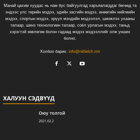
Манай цахим хуудас нь нам бус байгуулгад харъяалагддаг бөгөөд та
эндээс улс төрийн мэдээ, эдийн засгийн мэдээ, өнөөгийн нийгмийн
мэдээ, спортын мэдээ, эрүүл мэндийн мэдээлэл, шинжлэх ухааны
талаар, шинэ технологиин талаар, соёл урлагын мэдээ, таньд
хэрэгтэй зөвлөгөө болон гадаад мэдээ мэдээллийг олж унших
болно.
Холбоо барих:
info@niitlelch.mn
ХАЛУУН СЭДВҮҮД
Оюу толгой
2021.02.2