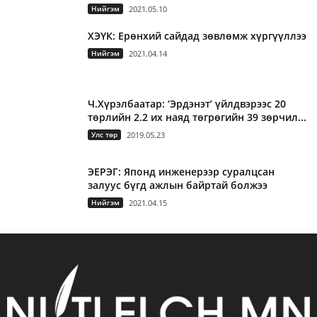
Нийгэм
2021.05.10
ХЭҮК: Ерөнхий сайдад зөвлөмж хүргүүллээ
Нийгэм
2021.04.14
Ч.Хүрэлбаатар: ‘Эрдэнэт’ үйлдвэрээс 20
төрлийн 2.2 их наяд төгрөгийн 39 зөрчил...
Улс төр
2019.05.23
ЭЕРЭГ: Японд инженерээр суралцсан
залуус бүгд ажлын байртай болжээ
Нийгэм
2021.04.15