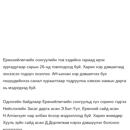
Ерөнхийлөгчийн сонгуулийн тов хэдийнэ гараад ирэх
зургадугаар сарын 26-нд товлогдоод буй. Харин нэр дэвшигчид
эхнээсээ тодорч эхэллээ. АН-ынхан нэр дэвшигчээ бүх
гишүүдийнхээ санал хураалтаар тодруулна хэмээн намын дарга
нь мэдэгдээд буй.
Одоогийн байдлаар Ерөнийлөгчийн сонгуульд хүч сорино гэдгээ
Нийслэлийн Засаг дарга асан Э.Бат-Үүл, Ерөнхий сайд асан
Н.Алтанхуяг нар албан ёсоор мэдээллээд буй. Харин өнөөдөр
Хууль зүйн сайд асан Д.Дорлигжав нэрээ дэвшүүлэх болсноо
мэдэгдлээ.