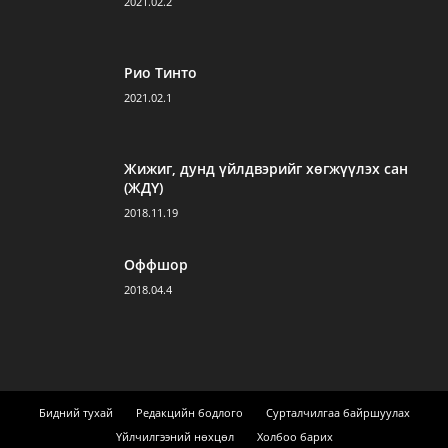
2021.02.2
Рио Тинто
2021.02.1
Жижиг, дунд үйлдвэрийг хөгжүүлэх сан
(ЖДҮ)
2018.11.19
Оффшор
2018.04.4
Бидний тухай
Редакцийн бодлого
Сурталчилгаа байршуулах
Үйлчилгээний нөхцөл
Холбоо барих