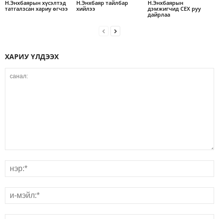
Н.Энхбаярын хүсэлтэд
Н.Энхбаяр тайлбар
Н.Энхбаярын
татгалзсан хариу өгчээ
хийлээ
дэмжигчид СЕХ руу
дайрлаа
ХАРИУ ҮЛДЭЭХ