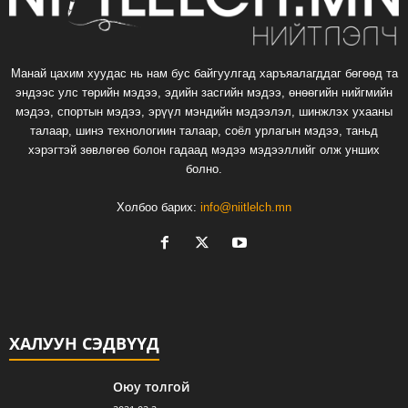
Манай цахим хуудас нь нам бус байгуулгад харъяалагддаг бөгөөд та
эндээс улс төрийн мэдээ, эдийн засгийн мэдээ, өнөөгийн нийгмийн
мэдээ, спортын мэдээ, эрүүл мэндийн мэдээлэл, шинжлэх ухааны
талаар, шинэ технологиин талаар, соёл урлагын мэдээ, таньд
хэрэгтэй зөвлөгөө болон гадаад мэдээ мэдээллийг олж унших
болно.
Холбоо барих:
info@niitlelch.mn
ХАЛУУН СЭДВҮҮД
Оюу толгой