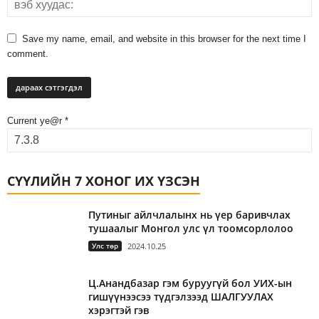
Save my name, email, and website in this browser for the next time I
comment.
Current ye@r
*
СҮҮЛИЙН 7 ХОНОГ ИХ ҮЗСЭН
Путиныг айлчлалынх нь үер баривчлах
тушаалыг Монгол улс үл тоомсорлолоо
Улс төр
2024.10.25
Ц.Анандбазар гэм буруугүй бол УИХ-ын
гишүүнээсээ түдгэлзээд ШАЛГУУЛАХ
хэрэгтэй гэв