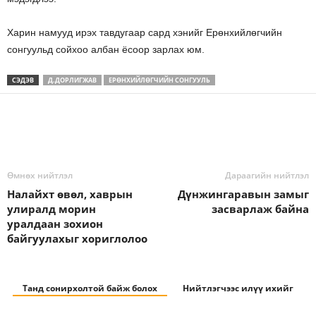
Харин намууд ирэх тавдугаар сард хэнийг Ерөнхийлөгчийн
сонгуульд сойхоо албан ёсоор зарлах юм.
СЭДЭВ
Д.ДОРЛИГЖАВ
ЕРӨНХИЙЛӨГЧИЙН СОНГУУЛЬ
Өмнөх нийтлэл
Дараагийн нийтлэл
Налайхт өвөл, хаврын
Дүнжингаравын замыг
улиралд морин
засварлаж байна
уралдаан зохион
байгуулахыг хориглолоо
Танд сонирхолтой байж болох
Нийтлэгчээс илүү ихийг