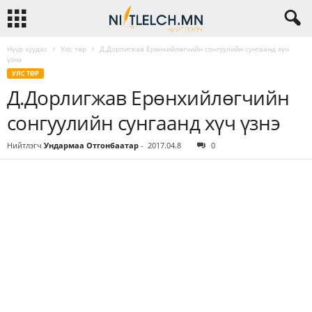
Нүүр хуудас
Улс төр
Д.Дорлигжав Ерөнхийлөгчийн сонгуулийн сунгаанд хүч
үзнэ
УЛС ТӨР
Д.Дорлигжав Ерөнхийлөгчийн
сонгуулийн сунгаанд хүч үзнэ
Нийтлэгч
Ундармаа Отгонбаатар
-
2017.04.8
0