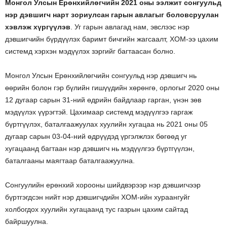
Монгол Улсын Ерөнхийлөгчийн 2021 оны ээлжит сонгуульд
нэр дэвшигч нарт зориулсан гарын авлагыг боловсруулан
хэвлэж хүргүүлэв
. Уг гарын авлагад нам, эвслээс нэр
дэвшигчийн бүрдүүлэх баримт бичгийн жагсаалт, ХОМ-ээ цахим
системд хэрхэн мэдүүлэх зэргийг багтаасан болно.
Монгол Улсын Ерөнхийлөгчийн сонгуульд нэр дэвшигч нь
өөрийн болон гэр бүлийн гишүүдийн хөрөнгө, орлогыг 2020 оны
12 дугаар сарын 31-ний өдрийн байдлаар гарган, үнэн зөв
мэдүүлэх үүрэгтэй. Цахимаар системд мэдүүлгээ гаргаж
бүртгүүлэх, баталгаажуулах хуулийн хугацаа нь 2021 оны 05
дугаар сарын 03-04-ний өдрүүдэд үргэлжлэх бөгөөд уг
хугацаанд багтаан нэр дэвшигч нь мэдүүлгээ бүртгүүлэн,
баталгааны маягтаар баталгаажуулна.
Сонгуулийн ерөнхий хорооны шийдвэрээр нэр дэвшигчээр
бүртгэгдсэн нийт нэр дэвшигчдийн ХОМ-ийн хураангуйг
холбогдох хуулийн хугацаанд тус газрын цахим сайтад
байршуулна.