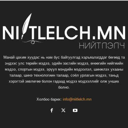
Манай цахим хуудас нь нам бус байгуулгад харъяалагддаг бөгөөд та
эндээс улс төрийн мэдээ, эдийн засгийн мэдээ, өнөөгийн нийгмийн
мэдээ, спортын мэдээ, эрүүл мэндийн мэдээлэл, шинжлэх ухааны
талаар, шинэ технологиин талаар, соёл урлагын мэдээ, таньд
хэрэгтэй зөвлөгөө болон гадаад мэдээ мэдээллийг олж унших
болно.
Холбоо барих:
info@niitlelch.mn