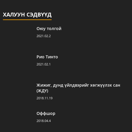
ХАЛУУН СЭДВҮҮД
Оюу толгой
2021.02.2
Рио Тинто
2021.02.1
Жижиг, дунд үйлдвэрийг хөгжүүлэх сан
(ЖДҮ)
2018.11.19
Оффшор
2018.04.4