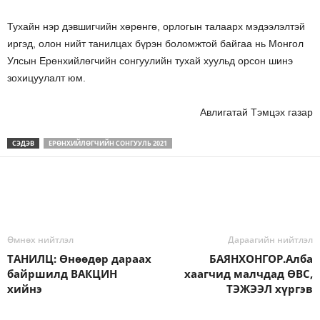
Тухайн нэр дэвшигчийн хөрөнгө, орлогын талаарх мэдээлэлтэй
иргэд, олон нийт танилцах бүрэн боломжтой байгаа нь Монгол
Улсын Ерөнхийлөгчийн сонгуулийн тухай хуульд орсон шинэ
зохицуулалт юм.
Авлигатай Тэмцэх газар
СЭДЭВ
ЕРӨНХИЙЛӨГЧИЙН СОНГУУЛЬ 2021
Өмнөх нийтлэл
Дараагийн нийтлэл
ТАНИЛЦ: Өнөөдөр дараах
БАЯНХОНГОР.Алба
байршилд ВАКЦИН
хаагчид малчдад ӨВС,
хийнэ
ТЭЖЭЭЛ хүргэв