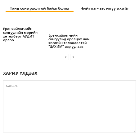
Танд сонирхолтой байж болох
Нийтлэгчээс илүү ихийг
Ерөнхийлөгчийн
сонгуулийн мөрийн
Ерөнхийлөгчийн
хөтөлбөрт АУДИТ
сонгуульд оролцох нам,
орлоо
эвслийн төлөөлөлтэй
“ЦАХИМ”-аар уулзав
ХАРИУ ҮЛДЭЭХ