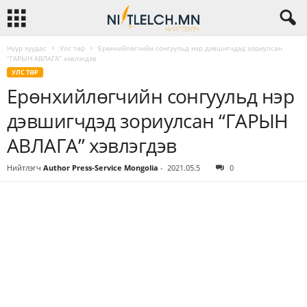
Нүүр хуудас
Улс төр
Ерөнхийлөгчийн сонгуульд нэр дэвшигчдэд зориулсан
“ГАРЫН АВЛАГА” хэвлэгдэв
УЛС ТӨР
Ерөнхийлөгчийн сонгуульд нэр
дэвшигчдэд зориулсан “ГАРЫН
АВЛАГА” хэвлэгдэв
Нийтлэгч
Author Press-Service Mongolia
-
2021.05.5
0