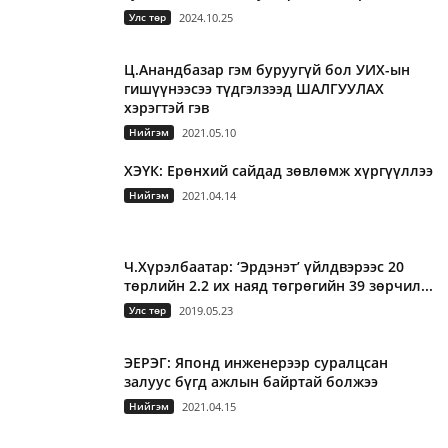
Улс төр
2024.10.25
Ц.Анандбазар гэм буруугүй бол УИХ-ын
гишүүнээсээ түдгэлзээд ШАЛГУУЛАХ
хэрэгтэй гэв
Нийгэм
2021.05.10
ХЭҮК: Ерөнхий сайдад зөвлөмж хүргүүллээ
Нийгэм
2021.04.14
Ч.Хүрэлбаатар: ‘Эрдэнэт’ үйлдвэрээс 20
төрлийн 2.2 их наяд төгрөгийн 39 зөрчил...
Улс төр
2019.05.23
ЭЕРЭГ: Японд инженерээр суралцсан
залуус бүгд ажлын байртай болжээ
Нийгэм
2021.04.15