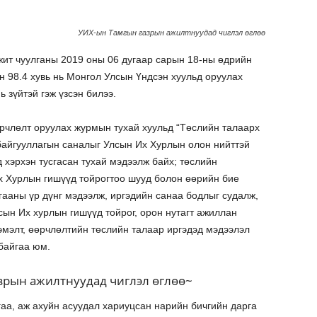
УИХ-ын Тамгын газрын ажилтнуудад чиглэл өглөө
ит чуулганы 2019 оны 06 дугаар сарын 18-ны өдрийн
 98.4 хувь нь Монгол Улсын Үндсэн хуульд оруулах
ь зүйтэй гэж үзсэн билээ.
өрчлөлт оруулах журмын тухай хуульд “Төслийн талаарх
 байгууллагын саналыг Улсын Их Хурлын олон нийттэй
д хэрхэн тусгасан тухай мэдээлж байх; төслийн
х Хурлын гишүүд тойрогтоо шууд болон өөрийн бие
ааны үр дүнг мэдээлж, иргэдийн санаа бодлыг судалж,
сын Их хурлын гишүүд тойрог, орон нутагт ажиллан
эмэлт, өөрчлөлтийн төслийн талаар иргэдэд мэдээлэл
байгаа юм.
зрын ажилтнуудад чиглэл өглөө~
аа, аж ахуйн асуудал хариуцсан нарийн бичгийн дарга