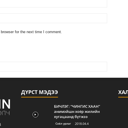
 browser for the next time I comment.
ДҮРСТ МЭДЭЭ
ХА
БИЧЛЭГ: “ЧИНГИС ХААН”
анимэйшн хоёр жилийн
хугацаанд бүтжээ
Соёл урлаг
2018.04.4
д