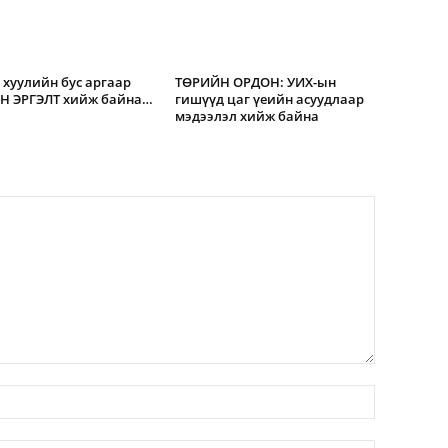
 хуулийн бус аргаар
ТӨРИЙН ОРДОН: УИХ-ын
Н ЭРГЭЛТ хийж байна…
гишүүд цаг үеийн асуудлаар
мэдээлэл хийж байна