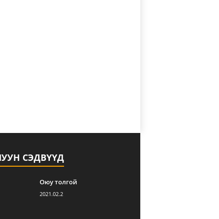
ЛУУН СЭДВҮҮД
Оюу толгой
2021.02.2