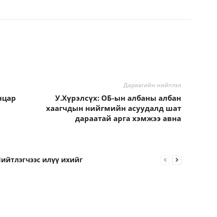
Дараагийн нийтлэл
нцар
У.Хүрэлсүх: ОБ-ын албаны албан
хаагчдын нийгмийн асуудалд шат
дараатай арга хэмжээ авна
ийтлэгчээс илүү ихийг