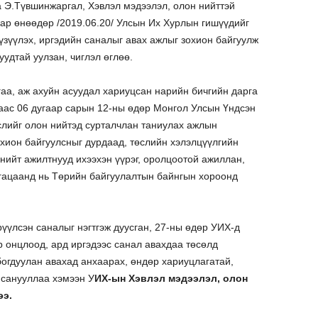
га Э.Түвшинжаргал, Хэвлэл мэдээлэл, олон нийттэй
ар өнөөдөр /2019.06.20/ Улсын Их Хурлын гишүүдийг
 үзүүлэх, иргэдийн саналыг авах ажлыг зохион байгуулж
дтай уулзан, чиглэл өглөө.
аа, аж ахуйн асуудал хариуцсан нарийн бичгийн дарга
аас 06 дугаар сарын 12-ны өдөр Монгол Улсын Үндсэн
слийг олон нийтэд сурталчлан таниулах ажлын
зохион байгуулсныг дурдаад, төслийн хэлэлцүүлгийн
нийт ажилтнууд ихээхэн үүрэг, оролцоотой ажиллан,
хугацаанд нь Төрийн байгуулалтын байнгын хороонд
рүүлсэн саналыг нэгтгэж дуусган, 27-ны өдөр УИХ-д
р онцлоод, ард иргэдээс санал авахдаа төсөлд
лбогдуулан авахад анхаарах, өндөр хариуцлагатай,
санууллаа хэмээн У
ИХ-ын Хэвлэл мэдээлэл, олон
ээ.