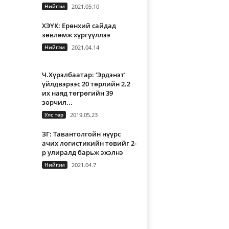
Нийгэм
2021.05.10
ХЭҮК: Ерөнхий сайдад
зөвлөмж хүргүүллээ
Нийгэм
2021.04.14
Ч.Хүрэлбаатар: ‘Эрдэнэт’
үйлдвэрээс 20 төрлийн 2.2
их наяд төгрөгийн 39
зөрчил...
Улс төр
2019.05.23
ЗГ: Тавантолгойн нүүрс
ачих логистикийн төвийг 2-
р улиралд барьж эхэлнэ
Нийгэм
2021.04.7