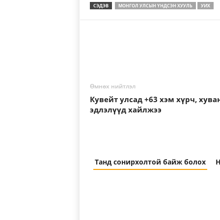
СЭДЭВ
МОНГОЛ УЛСЫН ҮНДСЭН ХУУЛЬ
УИХ
Өмнөх нийтлэл
Кувейт улсад +63 хэм хүрч, хува
эдлэлүүд хайлжээ
Танд сонирхолтой байж болох
Н