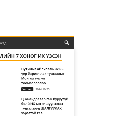
усад
ҮЛИЙН 7 ХОНОГ ИХ ҮЗСЭН
Путиныг айлчлалынх нь
үер баривчлах тушаалыг
Монгол улс үл
тоомсорлолоо
Улс төр
2024.10.25
Ц.Анандбазар гэм буруугүй
бол УИХ-ын гишүүнээсээ
түдгэлзээд ШАЛГУУЛАХ
хэрэгтэй гэв