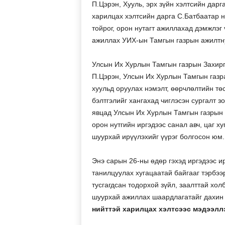
П.Цэрэн, Хууль, эрх зүйн хэлтсийн дар
харилцах хэлтсийн дарга С.Батбаатар н
тойрог, орон нутагт ажиллахад дэмжлэг
ажиллах УИХ-ын Тамгын газрын ажилтнуу
Улсын Их Хурлын Тамгын газрын Захирг
П.Цэрэн, Улсын Их Хурлын Тамгын газр
хуульд оруулах нэмэлт, өөрчлөлтийн тө
бэлтгэлийг хангахад чиглэсэн сургалт 
явцад Улсын Их Хурлын Тамгын газрын 
орон нутгийн иргэдээс санал авч, цаг 
шуурхай ирүүлэхийг үүрэг болгосон юм.
Энэ сарын 26-ны өдөр гэхэд иргэдээс и
танилцуулах хугацаатай байгааг тэрбээ
тусгагдсан тодорхой зүйл, заалттай хо
шуурхай ажиллах шаардлагатайг дахин 
нийттэй харилцах хэлтсээс мэдээлл