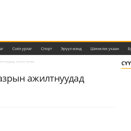
аг
Соёл урлаг
Спорт
Эрүүл мэнд
Шинжлэх ухаан
Б
илтнуудад чиглэл өглөө
СҮ
азрын ажилтнуудад