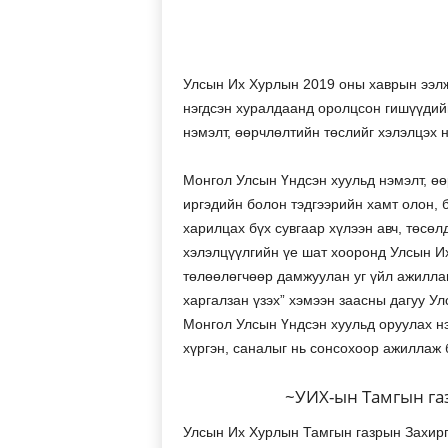
Улсын Их Хурлын 2019 оны хаврын ээлж
нэгдсэн хуралдаанд оролцсон гишүүдийн
нэмэлт, өөрчлөлтийн төслийг хэлэлцэх н
Монгол Улсын Үндсэн хуульд нэмэлт, ө
иргэдийн болон тэдгээрийн хамт олон,
харилцах бүх сувгаар хүлээн авч, төсөл
хэлэлцүүлгийн үе шат хооронд Улсын И
төлөөлөгчөөр дамжуулан уг үйл ажиллаг
харгалзан үзэх” хэмээн заасны дагуу Ул
Монгол Улсын Үндсэн хуульд оруулах н
хүргэн, саналыг нь сонсохоор ажиллаж 
~УИХ-ын Тамгын га
Улсын Их Хурлын Тамгын газрын Захирг