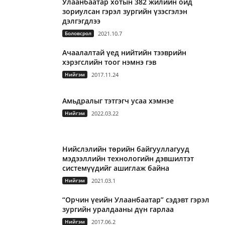
Улаанбаатар хотын 382 жилийн ойд
зориулсан гэрэл зургийн үзэсгэлэн
дэлгэгдлээ
Боловсрол
2021.10.7
Ачаалалтай үед нийтийн тээврийн
хэрэгслийн тоог нэмнэ гэв
Нийгэм
2017.11.24
Амьдралыг тэтгэгч усаа хэмнэе
Нийгэм
2022.03.22
Нийслэлийн төрийн байгууллагууд
мэдээллийн технологийн дэвшилтэт
системүүдийг ашиглаж байна
Нийгэм
2021.03.1
“Орчин үеийн Улаанбаатар” сэдэвт гэрэл
зургийн уралдааны дүн гарлаа
Нийгэм
2017.06.2