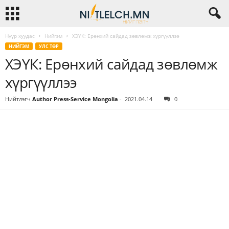
Нүүр хуудас
Нийгэм
ХЭҮК: Ерөнхий сайдад зөвлөмж хүргүүллээ
НИЙГЭМ
УЛС ТӨР
ХЭҮК: Ерөнхий сайдад зөвлөмж
хүргүүллээ
Нийтлэгч
Author Press-Service Mongolia
-
2021.04.14
0