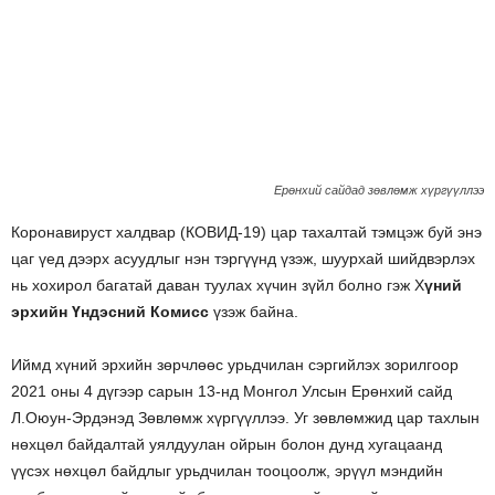
Ерөнхий сайдад зөвлөмж хүргүүллээ
Коронавируст халдвар (КОВИД-19) цар тахалтай тэмцэж буй энэ
цаг үед дээрх асуудлыг нэн тэргүүнд үзэж, шуурхай шийдвэрлэх
нь хохирол багатай даван туулах хүчин зүйл болно гэж Х
үний
эрхийн Үндэсний Комисс
үзэж байна.
Иймд хүний эрхийн зөрчлөөс урьдчилан сэргийлэх зорилгоор
2021 оны 4 дүгээр сарын 13-нд Монгол Улсын Ерөнхий сайд
Л.Оюун-Эрдэнэд Зөвлөмж хүргүүллээ. Уг зөвлөмжид цар тахлын
нөхцөл байдалтай уялдуулан ойрын болон дунд хугацаанд
үүсэх нөхцөл байдлыг урьдчилан тооцоолж, эрүүл мэндийн