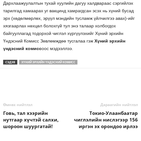
Дархлаажуулалтын тухай хуулийн дагуу халдвараас сэргийлэх
тарилгад хамаарах уг вакцинд хамрагдсан эсэх нь хүний бусад
эрх (хөдөлмөрлөх, эрүүл мэндийн тусламж үйлчилгээ авах)-ийг
хязгаарлах нөхцөл болохгүй тул энэ талаар холбогдох
байгууллагад тодорхой чиглэл хүргүүлэхийг Хүний эрхийн
Үндэсний Комисс Зөвлөмждөө тусгалаа гэж
Хүний эрхийн
үндэсний комисс
оос мэдээллээ.
СЭДЭВ
ХҮНИЙ ЭРХИЙН ҮНДЭСНИЙ КОМИСС
Өмнөх нийтлэл
Дараагийн нийтлэл
Говь, тал хээрийн
Токио-Улаанбаатар
нутгаар хүчтэй салхи,
чиглэлийн нислэгээр 156
шороон шуургатай!
иргэн эх орондоо ирлээ