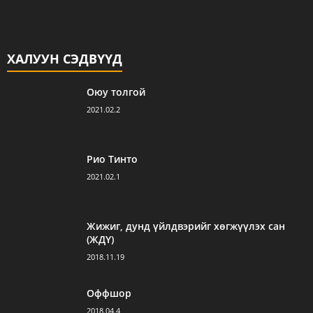
ХАЛУУН СЭДВҮҮД
Оюу толгой
2021.02.2
Рио Тинто
2021.02.1
Жижиг, дунд үйлдвэрийг хөгжүүлэх сан
(ЖДҮ)
2018.11.19
Оффшор
2018.04.4