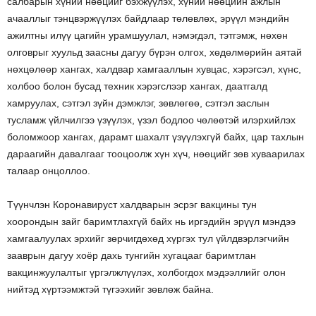
салбарын хүний нөөцийг бэхжүүлэх, хүний нөөцийн ажлын
ачааллыг тэнцвэржүүлэх байдлаар төлөвлөх, эрүүл мэндийн
ажилтны илүү цагийн урамшуулал, нэмэгдэл, тэтгэмж, нөхөн
олговрыг хуульд заасны дагуу бүрэн олгох, хөдөлмөрийн аятай
нөхцөлөөр хангах, халдвар хамгааллын хувцас, хэрэгсэл, хүнс,
холбоо болон бусад техник хэрэгслээр хангах, даатгалд
хамруулах, сэтгэл зүйн дэмжлэг, зөвлөгөө, сэтгэл заслын
тусламж үйлчилгээ үзүүлэх, үзэл бодлоо чөлөөтэй илэрхийлэх
боломжоор хангах, дарамт шахалт үзүүлэхгүй байх, цар тахлын
дараагийн давалгааг тооцоолж хүн хүч, нөөцийг зөв хуваарилах
талаар онцоллоо.
Түүнчлэн Коронавируст халдварын эсрэг вакцины тун
хоорондын зайг баримтлахгүй байх нь иргэдийн эрүүл мэндээ
хамгаалуулах эрхийг зөрчигдөхөд хүргэх тул үйлдвэрлэгчийн
зааврын дагуу хоёр дахь тунгийн хугацааг баримтлан
вакцинжуулалтыг үргэлжлүүлэх, холбогдох мэдээллийг олон
нийтэд хүртээмжтэй түгээхийг зөвлөж байна.