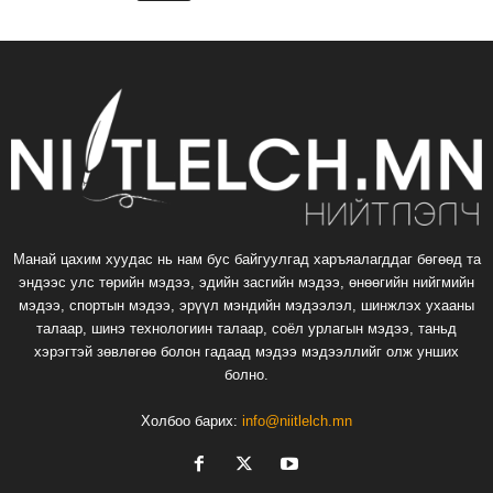
Манай цахим хуудас нь нам бус байгуулгад харъяалагддаг бөгөөд та
эндээс улс төрийн мэдээ, эдийн засгийн мэдээ, өнөөгийн нийгмийн
мэдээ, спортын мэдээ, эрүүл мэндийн мэдээлэл, шинжлэх ухааны
талаар, шинэ технологиин талаар, соёл урлагын мэдээ, таньд
хэрэгтэй зөвлөгөө болон гадаад мэдээ мэдээллийг олж унших
болно.
Холбоо барих:
info@niitlelch.mn