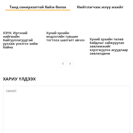
Танд сонирхолтой байж болох
Нийтлэгчээс илүү ихийг
ХЭҮК: Иргэний
Хүний эрхийн
нийгмийн
мэдлэгийн түвшин
Хүний эрхийн төлөв
байгууллагуудтай
тогтоох шалгалт авчээ
байдлыг сайжруулах
уулзаж үнэлгээ хийж
зөвлөмжийг
байна
хэрэгжүүлэх асуудлаар
зөвлөлдөнө
ХАРИУ ҮЛДЭЭХ