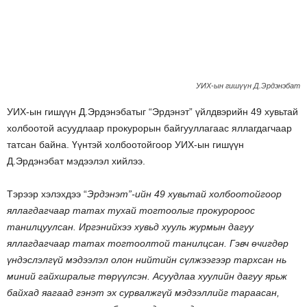
УИХ-ын гишүүн Д.Эрдэнэбат
УИХ-ын гишүүн Д.Эрдэнэбатыг “Эрдэнэт” үйлдвэрийн 49 хувьтай
холбоотой асуудлаар прокурорын байгууллагаас яллагдагчаар
татсан байна. Үүнтэй холбоотойгоор УИХ-ын гишүүн
Д.Эрдэнэбат мэдээлэл хийлээ.
Тэрээр хэлэхдээ “
Эрдэнэт”-ийн 49 хувьтай холбоотойгоор
яллагдагчаар татах тухай тогтоолыг прокуророос
танилцуулсан. Иргэнийхээ хувьд хууль журмын дагуу
яллагдагчаар татах тогтоолтой танилцсан. Гэвч өчигдөр
үндэслэлгүй мэдээлэл олон нийтийн сүлжээгээр тархсан нь
миний гайхшралыг төрүүлсэн. Асуудлаа хуулийн дагуу ярьж
байхад яагаад гэнэт эх сурвалжгүй мэдээллийг тараасан,