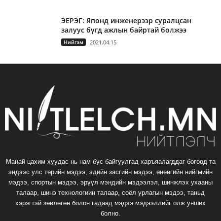
ЭЕРЭГ: Японд инженерээр суралцсан
залуус бүгд ажлын байртай болжээ
Нийгэм
2021.04.15
Манай цахим хуудас нь нам бус байгуулгад харъяалагддаг бөгөөд та
эндээс улс төрийн мэдээ, эдийн засгийн мэдээ, өнөөгийн нийгмийн
мэдээ, спортын мэдээ, эрүүл мэндийн мэдээлэл, шинжлэх ухааны
талаар, шинэ технологиин талаар, соёл урлагын мэдээ, таньд
хэрэгтэй зөвлөгөө болон гадаад мэдээ мэдээллийг олж унших
болно.