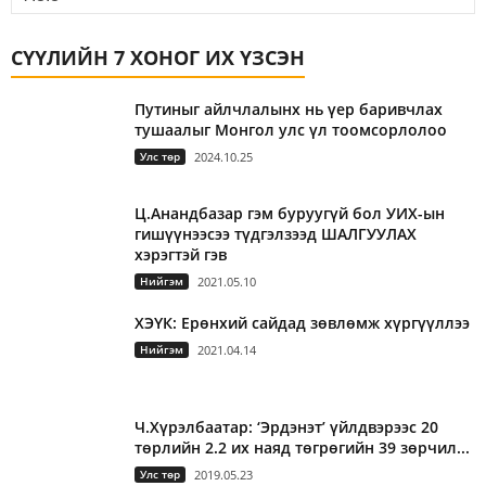
СҮҮЛИЙН 7 ХОНОГ ИХ ҮЗСЭН
Путиныг айлчлалынх нь үер баривчлах
тушаалыг Монгол улс үл тоомсорлолоо
Улс төр
2024.10.25
Ц.Анандбазар гэм буруугүй бол УИХ-ын
гишүүнээсээ түдгэлзээд ШАЛГУУЛАХ
хэрэгтэй гэв
Нийгэм
2021.05.10
ХЭҮК: Ерөнхий сайдад зөвлөмж хүргүүллээ
Нийгэм
2021.04.14
Ч.Хүрэлбаатар: ‘Эрдэнэт’ үйлдвэрээс 20
төрлийн 2.2 их наяд төгрөгийн 39 зөрчил...
Улс төр
2019.05.23