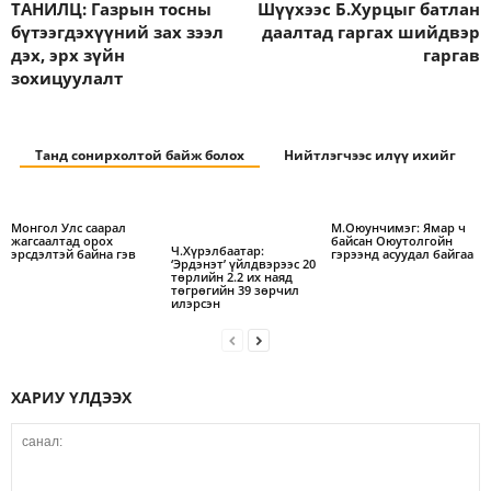
ТАНИЛЦ: Газрын тосны
Шүүхээс Б.Хурцыг батлан
бүтээгдэхүүний зах зээл
даалтад гаргах шийдвэр
дэх, эрх зүйн
гаргав
зохицуулалт
Танд сонирхолтой байж болох
Нийтлэгчээс илүү ихийг
Монгол Улс саарал
М.Оюунчимэг: Ямар ч
жагсаалтад орох
байсан Оюутолгойн
Ч.Хүрэлбаатар:
эрсдэлтэй байна гэв
гэрээнд асуудал байгаа
‘Эрдэнэт’ үйлдвэрээс 20
төрлийн 2.2 их наяд
төгрөгийн 39 зөрчил
илэрсэн
ХАРИУ ҮЛДЭЭХ