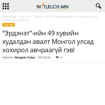
Нүүр хуудас
Улс төр
“Эрдэнэт”-ийн 49 хувийн худалдан авалт Монгол улсад
хохирол авчраагүй гэв!
УЛС ТӨР
“Эрдэнэт”-ийн 49 хувийн
худалдан авалт Монгол улсад
хохирол авчраагүй гэв!
Нийтлэгч
Mongolia Today
-
2019.05.24
0