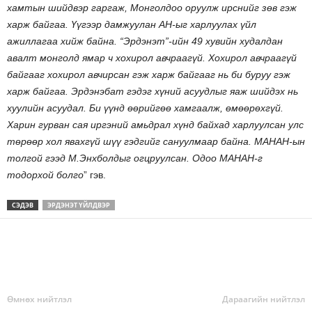
хамтын шийдвэр гаргаж, Монголдоо оруулж ирснийг зөв гэж
харж байгаа. Үүгээр дамжуулан АН-ыг харлуулах үйл
ажиллагаа хийж байна. “Эрдэнэт”-ийн 49 хувийн худалдан
авалт монголд ямар ч хохирол авчраагүй. Хохирол авчраагүй
байгааг хохирол авчирсан гэж харж байгааг нь би буруу гэж
харж байгаа. Эрдэнэбат гэдэг хүний асуудлыг яаж шийдэх нь
хуулийн асуудал. Би үүнд өөрийгөө хамгаалж, өмөөрөхгүй.
Харин гурван сая иргэний амьдрал хүнд байхад харлуулсан улс
төрөөр хол явахгүй шүү гэдгийг сануулмаар байна. МАНАН-ын
толгой гээд М.Энхболдыг огцруулсан. Одоо МАНАН-г
тодорхой болго
” гэв.
СЭДЭВ
ЭРДЭНЭТ ҮЙЛДВЭР
Өмнөх нийтлэл
Дараагийн нийтлэл