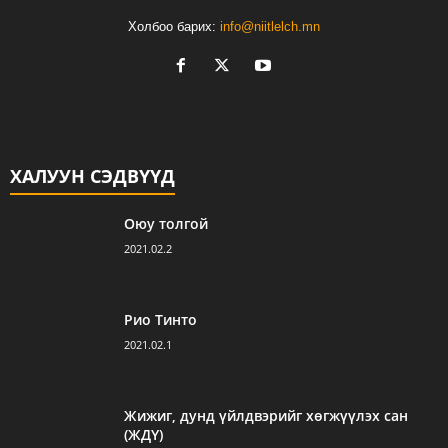
Холбоо барих:
info@niitlelch.mn
ХАЛУУН СЭДВҮҮД
Оюу толгой
2021.02.2
Рио Тинто
2021.02.1
Жижиг, дунд үйлдвэрийг хөгжүүлэх сан
(ЖДҮ)