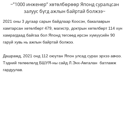
~”1000 инженер” хөтөлбөрөөр Японд суралцсан
залуус бүгд ажлын байртай болжээ~
2021 оны 3 дугаар сарын байдлаар Коосэн, бакалаврын
хамтарсан хөтөлбөрт 479, магистр, доктрын хөтөлбөрт 114 хүн
хамрагдаад байгаа бол Японд төгсөөд ирсэн хүмүүсийн 90
гаруй хувь нь ажлын байртай болжээ.
Дашрамд, 2021 онд 112 оюутан Япон улсад сурах эрхээ авчээ.
Тэдний төлөөлөлд БШУЯ-ны сайд Л.Энх-Амгалан батламж
гардуулав.