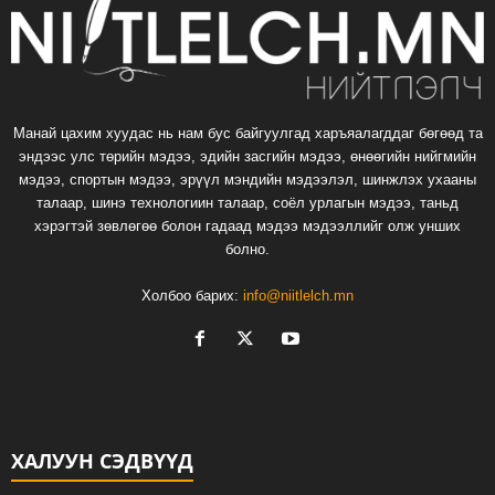
Манай цахим хуудас нь нам бус байгуулгад харъяалагддаг бөгөөд та
эндээс улс төрийн мэдээ, эдийн засгийн мэдээ, өнөөгийн нийгмийн
мэдээ, спортын мэдээ, эрүүл мэндийн мэдээлэл, шинжлэх ухааны
талаар, шинэ технологиин талаар, соёл урлагын мэдээ, таньд
хэрэгтэй зөвлөгөө болон гадаад мэдээ мэдээллийг олж унших
болно.
Холбоо барих:
info@niitlelch.mn
ХАЛУУН СЭДВҮҮД