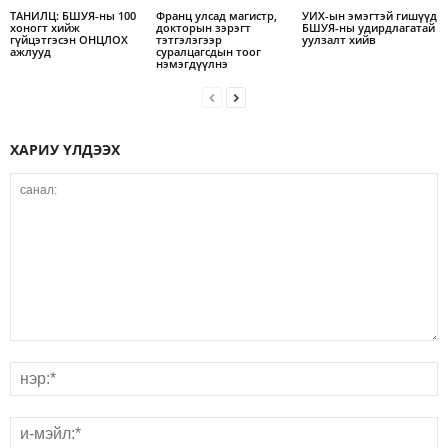
ТАНИЛЦ: БШУЯ-ны 100
Франц улсад магистр,
УИХ-ын эмэгтэй гишүүд
хоногт хийж
докторын зэрэгт
БШУЯ-ны удирдлагатай
гүйцэтгэсэн ОНЦЛОХ
тэтгэлэгээр
уулзалт хийв
ажлууд
суралцагсдын тоог
нэмэгдүүлнэ
ХАРИУ ҮЛДЭЭХ