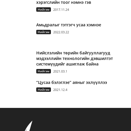
хэрэгслийн тоог нэмнэ гэв
Нийгэм
2017.11.24
Амьдралыг тэтгэгч усаа хэмнэе
Нийгэм
2022.03.22
Нийслэлийн төрийн байгууллагууд
мэдээллийн технологийн дэвшилтэт
системүүдийг ашиглаж байна
Нийгэм
2021.03.1
“Цусаа бэлэглэе” аяныг эхлүүллээ
Нийгэм
2021.12.4