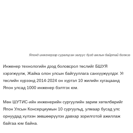
Японд инженерээр суралцсан залуус бүгд ажлын байртай болжээ
Инженер технологийн дээд боловсрол төслийг БШУЯ
хэрэгжүүлж, Жайка олон улсын байгууллага санхүүжүүлдэг. Уг
төслийн хүрээнд 2014-2024 он хүртэл 10 жилийн хугацаанд
Япон улсад 1000 инженер бэлтгэх юм.
Мөн ШУТИС-ийн инженерийн сургуулийн зарим хөтөлбөрийг
Япон Улсын Консерциумын 10 сургуульд, улмаар бусад улс
орнуудад хүлээн зөвшөөрүүлэх давхар зорилготой ажиллаж
байгаа юм байна.