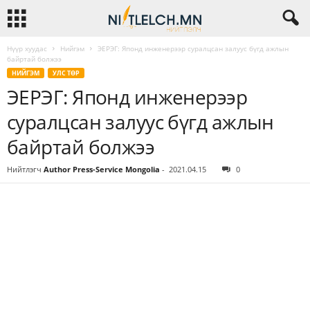
Нүүр хуудас
Нийгэм
ЭЕРЭГ: Японд инженерээр суралцсан залуус бүгд ажлын
байртай болжээ
НИЙГЭМ
УЛС ТӨР
ЭЕРЭГ: Японд инженерээр
суралцсан залуус бүгд ажлын
байртай болжээ
Нийтлэгч
Author Press-Service Mongolia
-
2021.04.15
0