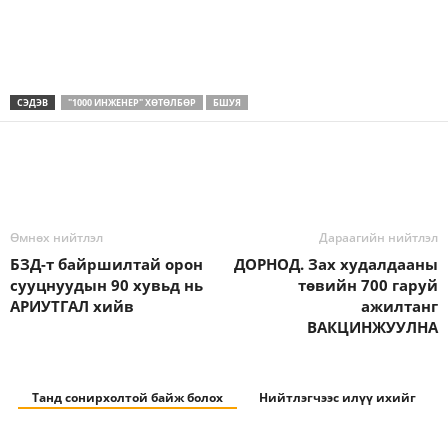
СЭДЭВ
"1000 ИНЖЕНЕР" ХӨТӨЛБӨР
БШУЯ
Өмнөх нийтлэл
Дараагийн нийтлэл
БЗД-т байршилтай орон
ДОРНОД. Зах худалдааны
сууцнуудын 90 хувьд нь
төвийн 700 гаруй
АРИУТГАЛ хийв
ажилтанг
ВАКЦИНЖУУЛНА
Танд сонирхолтой байж болох
Нийтлэгчээс илүү ихийг