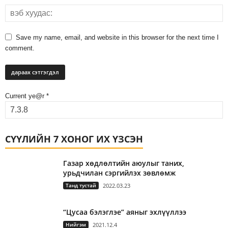
Save my name, email, and website in this browser for the next time I
comment.
Current ye@r
*
СҮҮЛИЙН 7 ХОНОГ ИХ ҮЗСЭН
Газар хөдлөлтийн аюулыг таних,
урьдчилан сэргийлэх зөвлөмж
Танд тустай
2022.03.23
“Цусаа бэлэглэе” аяныг эхлүүллээ
Нийгэм
2021.12.4