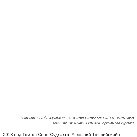
Голизано сангийн нэрэмжит "2018 ОНЫ ГОЛИЗАНО ЭРҮҮЛ МЭНДИЙН
МАНЛАЙЛАГЧ БАЙГУУЛЛАГА" өргөмжлөл хүртлээ
2018 онд Гэмтэл Согог Судлалын Үндэсний Төв нийгмийн