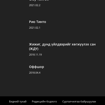
2021.02.2
Рио Тинто
2021.02.1
Жижиг, дунд үйлдвэрийг хөгжүүлэх сан
(ЖДҮ)
2018.11.19
Оффшор
2018.04.4
Бидний тухай
Редакцийн бодлого
Сурталчилгаа байршуулах