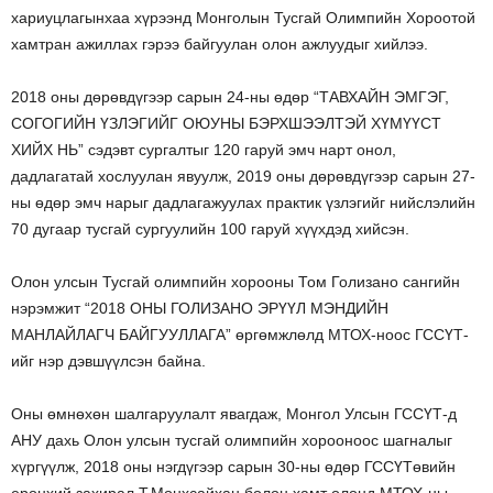
хариуцлагынхаа хүрээнд Монголын Тусгай Олимпийн Хороотой
хамтран ажиллах гэрээ байгуулан олон ажлуудыг хийлээ.
2018 оны дөрөвдүгээр сарын 24-ны өдөр “ТАВХАЙН ЭМГЭГ,
СОГОГИЙН ҮЗЛЭГИЙГ ОЮУНЫ БЭРХШЭЭЛТЭЙ ХҮМҮҮСТ
ХИЙХ НЬ” сэдэвт сургалтыг 120 гаруй эмч нарт онол,
дадлагатай хослуулан явуулж, 2019 оны дөрөвдүгээр сарын 27-
ны өдөр эмч нарыг дадлагажуулах практик үзлэгийг нийслэлийн
70 дугаар тусгай сургуулийн 100 гаруй хүүхдэд хийсэн.
Олон улсын Тусгай олимпийн хорооны Том Голизано сангийн
нэрэмжит “2018 ОНЫ ГОЛИЗАНО ЭРҮҮЛ МЭНДИЙН
МАНЛАЙЛАГЧ БАЙГУУЛЛАГА” өргөмжлөлд МТОХ-ноос ГССҮТ-
ийг нэр дэвшүүлсэн байна.
Оны өмнөхөн шалгаруулалт явагдаж, Монгол Улсын ГССҮТ-д
АНУ дахь Олон улсын тусгай олимпийн хорооноос шагналыг
хүргүүлж, 2018 оны нэгдүгээр сарын 30-ны өдөр ГССҮТөвийн