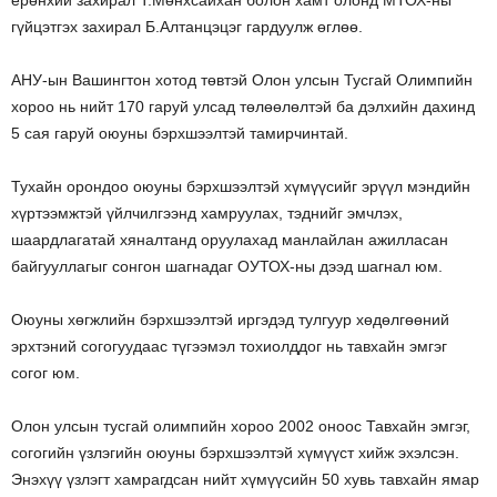
ерөнхий захирал Т.Мөнхсайхан болон хамт олонд МТОХ-ны
гүйцэтгэх захирал Б.Алтанцэцэг гардуулж өглөө.
АНУ-ын Вашингтон хотод төвтэй Олон улсын Тусгай Олимпийн
хороо нь нийт 170 гаруй улсад төлөөлөлтэй ба дэлхийн дахинд
5 сая гаруй оюуны бэрхшээлтэй тамирчинтай.
Тухайн орондоо оюуны бэрхшээлтэй хүмүүсийг эрүүл мэндийн
хүртээмжтэй үйлчилгээнд хамруулах, тэднийг эмчлэх,
шаардлагатай хяналтанд оруулахад манлайлан ажилласан
байгууллагыг сонгон шагнадаг ОУТОХ-ны дээд шагнал юм.
Оюуны хөгжлийн бэрхшээлтэй иргэдэд тулгуур хөдөлгөөний
эрхтэний согогуудаас түгээмэл тохиолддог нь тавхайн эмгэг
согог юм.
Олон улсын тусгай олимпийн хороо 2002 оноос Тавхайн эмгэг,
согогийн үзлэгийн оюуны бэрхшээлтэй хүмүүст хийж эхэлсэн.
Энэхүү үзлэгт хамрагдсан нийт хүмүүсийн 50 хувь тавхайн ямар