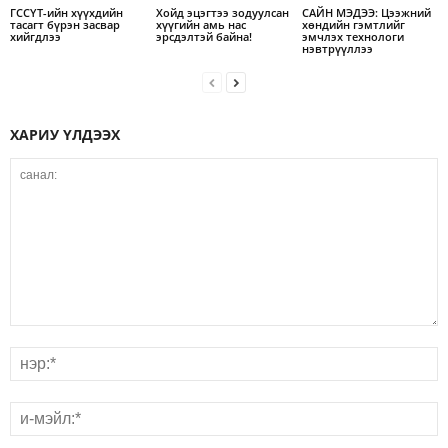
ГССҮТ-ийн хүүхдийн
Хойд эцэгтээ зодуулсан
САЙН МЭДЭЭ: Цээжний
тасагт бүрэн засвар
хүүгийн амь нас
хөндийн гэмтлийг
хийгдлээ
эрсдэлтэй байна!
эмчлэх технологи
нэвтрүүллээ
ХАРИУ ҮЛДЭЭХ