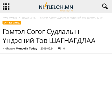
Нүүр хуудас
Эрүүл мэнд
Гэмтэл Согог Судлалын Үндэсний Төв ШАГНАГДЛАА
ЭРҮҮЛ МЭНД
Гэмтэл Согог Судлалын
Үндэсний Төв ШАГНАГДЛАА
Нийтлэгч
Mongolia Today
-
2019.02.9
0