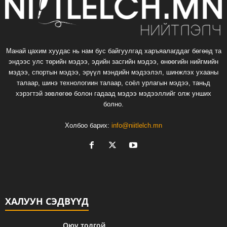
Манай цахим хуудас нь нам бус байгуулгад харъяалагддаг бөгөөд та
эндээс улс төрийн мэдээ, эдийн засгийн мэдээ, өнөөгийн нийгмийн
мэдээ, спортын мэдээ, эрүүл мэндийн мэдээлэл, шинжлэх ухааны
талаар, шинэ технологиин талаар, соёл урлагын мэдээ, таньд
хэрэгтэй зөвлөгөө болон гадаад мэдээ мэдээллийг олж унших
болно.
Холбоо барих:
info@niitlelch.mn
ХАЛУУН СЭДВҮҮД
Оюу толгой