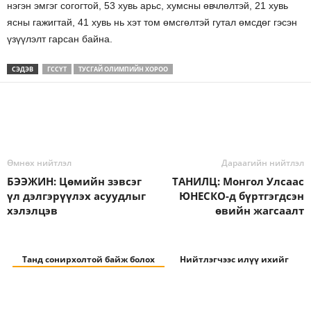
нэгэн эмгэг согогтой, 53 хувь арьс, хумсны өвчлөлтэй, 21 хувь
ясны гажигтай, 41 хувь нь хэт том өмсгөлтэй гутал өмсдөг гэсэн
үзүүлэлт гарсан байна.
СЭДЭВ
ГССҮТ
ТУСГАЙ ОЛИМПИЙН ХОРОО
Өмнөх нийтлэл
Дараагийн нийтлэл
БЭЭЖИН: Цөмийн зэвсэг
ТАНИЛЦ: Монгол Улсаас
үл дэлгэрүүлэх асуудлыг
ЮНЕСКО-д бүртгэгдсэн
хэлэлцэв
өвийн жагсаалт
Танд сонирхолтой байж болох
Нийтлэгчээс илүү ихийг