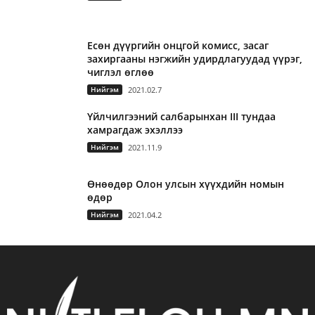
Есөн дүүргийн онцгой комисс, засаг
захиргааны нэгжийн удирдлагуудад үүрэг,
чиглэл өглөө
Нийгэм
2021.02.7
Үйлчилгээний салбарынхан III тундаа
хамрагдаж эхэллээ
Нийгэм
2021.11.9
Өнөөдөр Олон улсын хүүхдийн номын
өдөр
Нийгэм
2021.04.2