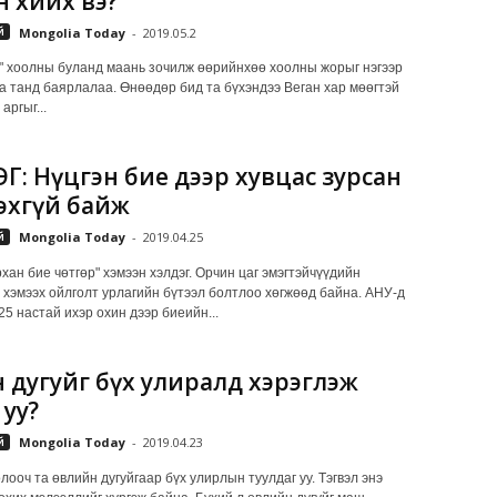
н хийх вэ?
й
Mongolia Today
-
2019.05.2
" хоолны буланд маань зочилж өөрийнхөө хоолны жорыг нэгээр
а танд баярлалаа. Өнөөдөр бид та бүхэндээ Веган хар мөөгтэй
аргыг...
Г: Нүцгэн бие дээр хувцас зурсан
гэхгүй байж
й
Mongolia Today
-
2019.04.25
хан бие чөтгөр" хэмээн хэлдэг. Орчин цаг эмэгтэйчүүдийн
 хэмээх ойлголт урлагийн бүтээл болтлоо хөгжөөд байна. АНУ-д
5 настай ихэр охин дээр биеийн...
н дугуйг бүх улиралд хэрэглэж
 уу?
й
Mongolia Today
-
2019.04.23
оч та өвлийн дугуйгаар бүх улирлын туулдаг уу. Тэгвэл энэ