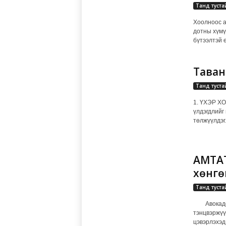
Танд туста
Хоолноос а
дотны хүмү
бүтээлтэй ө
Таван
Танд туста
1. ҮХЭР ХО
үлдэгдлийг
төлжүүлдэг.
АМТАТ
хөнгө
Танд туста
Авокадо х
тэнцвэржүү
цэвэрлэхэд