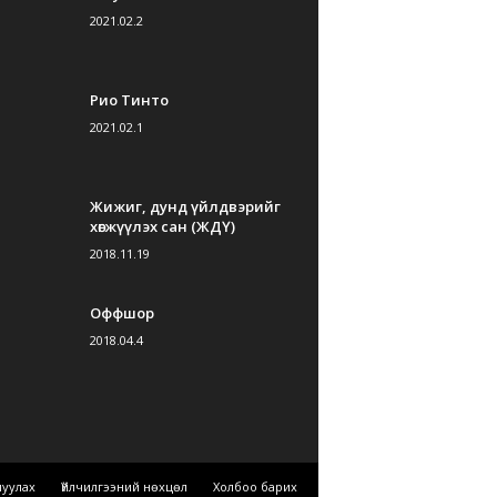
2021.02.2
Рио Тинто
2021.02.1
Жижиг, дунд үйлдвэрийг
хөгжүүлэх сан (ЖДҮ)
2018.11.19
Оффшор
2018.04.4
шуулах
Үйлчилгээний нөхцөл
Холбоо барих