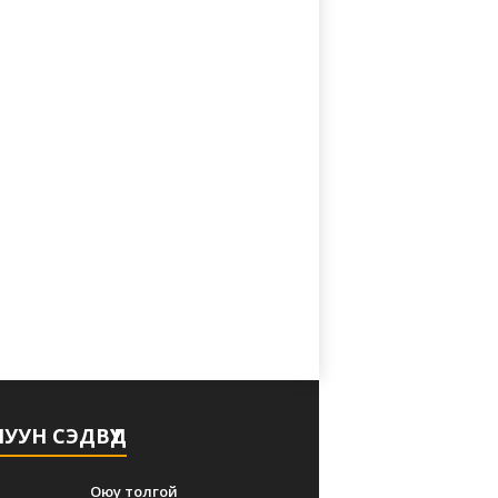
УУН СЭДВҮҮД
Оюу толгой