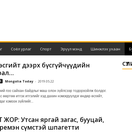
г
Соёл урлаг
Спорт
Эрүүл мэнд
Шинжлэх ухаан
Б
СҮҮ
 өсгийт дээрх бүсгүйчүүдийн
рал…
й
Mongolia Today
-
2019.05.22
ний гоо сайхан байдлыг маш олон зүйлсээр тодорхойлж болдог.
 өөртөө итгэх итгэлийг хэд дахин нэмэгдүүлдэг өндөр өсгийт,
аг хэмээх зүйлийг...
 ЖОР: Утсан яргай загас, бууцай,
кремэн сүмстэй шпагетти