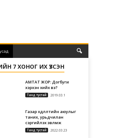
усад
ЛИЙН 7 ХОНОГ ИХ ҮЗСЭН
АМТАТ ЖОР: Догбуги
хэрхэн хийх вэ?
Танд тустай
2019.03.1
Газар хөдлөлтийн аюулыг
таних, урьдчилан
сэргийлэх зөвлөмж
Танд тустай
2022.03.23