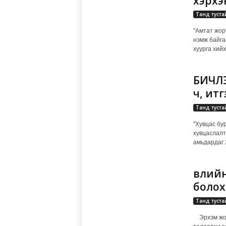
хэрхэ
Танд туста
"Амтат жор
нэмж байга
хуурга хийх 
БИЧЛЭ
ч, ит
Танд туста
"Хувцас бур
хувцаслалт
амьдардаг 2
Өвлий
болох
Танд туста
Эрхэм жоло