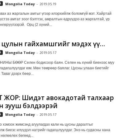
й
Mongolia Today
-
2019.05.19
вах аз жаргалын амтыг үгээр илэрхийлж боломгүй мэт. Хайртай
үстээ амтат зоог бэлтгэх, амралтын өдрүүдээ аз жаргалтай, үр
нгөрүүлээрэй. Орц (2 хүний...
 цулын гайхамшгийг мэдэх үү…
й
Mongolia Today
-
2019.05.17
НИНЫ БӨӨР Селен бодисоор баян. Селен нь хүний биенээс муу
 гадагшлуулдаг юм. Мөн төмрөөр баялаг. Цусны улаан биетийг
 Таваг дээрх бөөр...
 ЖОР: Шидэт авокадотай талхаар
н зууш бэлдээрэй
й
Mongolia Today
-
2019.05.17
эмээх жимсэнд агуулагдах кали нь цусны даралтыг
лж биеэс илүүдэл натрийг гадагшлуулдаг. Энэ нь судасны хана
 нөлөөлөх бөгөөд...