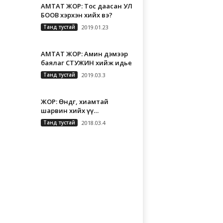
АМТАТ ЖОР: Тос даасан УЛ
БООВ хэрхэн хийх вэ?
Танд тустай
2019.01.23
АМТАТ ЖОР: Амин дэмээр
баялаг СТУЖИН хийж идье
Танд тустай
2019.03.3
ЖОР: Өндөг, хиамтай
шарвин хийх үү…
Танд тустай
2018.03.4