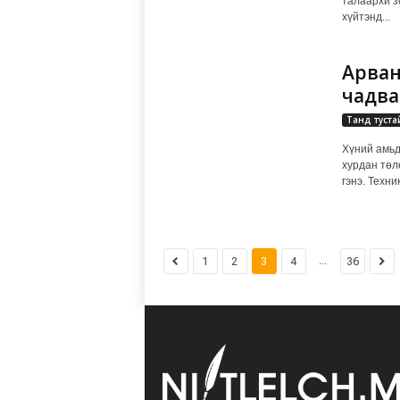
талаархи з
хүйтэнд...
Арван
чадва
Танд туста
Хүний амьд
хурдан төл
гэнэ. Техни
...
1
2
3
4
36