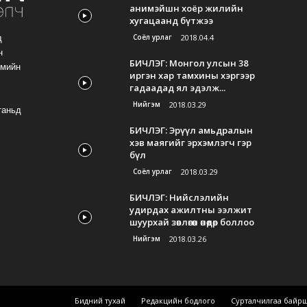
анимэйшн хоёр жилийн
хугацаанд бүтжээ
Соёл урлаг
2018.04.4
д
н
БИЧЛЭГ: Монгол улсын 38
гмийн
иргэн хар тамхины хэргээр
гадаадад ял эдэлж...
Нийгэм
2018.03.29
таньд
БИЧЛЭГ: Эрүүл амьдралын
хэв маягийг эрхэмлэгч гэр
бүл
Соёл урлаг
2018.03.29
БИЧЛЭГ: Нийслэлийн
удирдах ажилтны ээлжит
шуурхай зөвлөгөөн өнөөдөр боллоо
Нийгэм
2018.03.26
Бидний тухай
Редакцийн бодлого
Сурталчилгаа байр