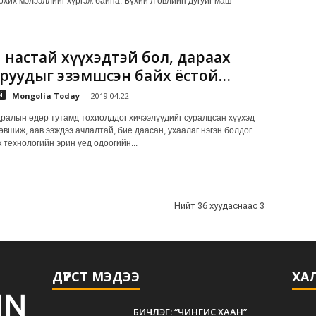
охих мэлээллийг хүргэж байна. Бүхий л өвлийн дугуйг маш
 настай хүүхэдтэй бол, дараах
руудыг эзэмшсэн байх ёстой…
й
Mongolia Today
-
2019.04.22
ралын өдөр тутамд тохиолддог хичээлүүдийг суралцсан хүүхэд
өвшиж, аав ээждээ ачлалтай, бие даасан, ухаалаг нэгэн болдог
к технологийн эрин үед одоогийн...
Нийт 36 хуудаснаас 3
ДҮРСТ МЭДЭЭ
ХАЛ
БИЧЛЭГ: “ЧИНГИС ХААН”