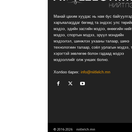
Манай цахим хуудас нь нам бус байгуулга
харъяалагддаг бөгөөд та эндээс улс төрий
мэдээ, эдийн засгийн мэдээ, өнөөгийн ний
мэдээ, спортын мэдээ, эрүүл мэндийн
мэдээлэл, шинжлэх ухааны талаар, шинэ
технологиин талаар, соёл урлагын мэдээ, 
хэрэгтэй зөвлөгөө болон гадаад мэдээ
мэдээллийг олж унших болно.
Холбоо барих:
info@niitlelch.mn
© 2016-
2026
niitlelch.mn