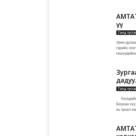
АМТАТ
үү
Танд туста
Урин дулаа
гэрийн эзэ
гишүүдийнхэ
Зурга
дадуу
Танд туста
Хүүхдийн х
Бяцхан хүү
нь чухал юм
АМТАТ