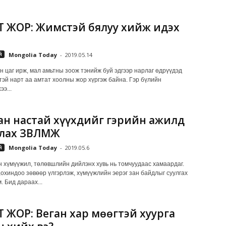
 ЖОР: Жимстэй бялуу хийж идэх
й
Mongolia Today
-
2019.05.14
н цаг ирж, мал амьтны зоож тэнийж буй эдгээр нарлаг өдрүүдэд
гтэй нарт аа амтат хоолны жор хүргэж байна. Гэр бүлийн
э...
ан настай хүүхдийг гэрийн ажилд
лах ЗӨВЛӨМЖ
й
Mongolia Today
-
2019.05.6
үмүүжил, төлөвшлийн дийлэнх хувь нь томчуудаас хамаардаг.
,охиндоо зөвөөр үлгэрлэж, хүмүүжлийн эерэг зан байдлыг суулгах
. Бид дараах...
 ЖОР: Веган хар мөөгтэй хуурга