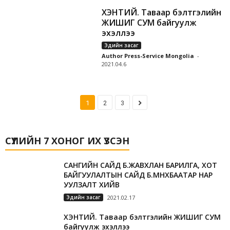
ХЭНТИЙ. Таваар бэлтгэлийн
ЖИШИГ СУМ байгуулж
эхэллээ
Эдийн засаг
Author Press-Service Mongolia
-
2021.04.6
1
2
3
СҮҮЛИЙН 7 ХОНОГ ИХ ҮЗСЭН
САНГИЙН САЙД Б.ЖАВХЛАН БАРИЛГА, ХОТ
БАЙГУУЛАЛТЫН САЙД Б.МӨНХБААТАР НАР
УУЛЗАЛТ ХИЙВ
Эдийн засаг
2021.02.17
ХЭНТИЙ. Таваар бэлтгэлийн ЖИШИГ СУМ
байгуулж эхэллээ