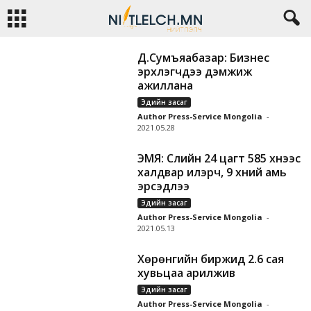
Д.Сумъяабазар: Бизнес
эрхлэгчдээ дэмжиж
ажиллана
Эдийн засаг
Author Press-Service Mongolia
-
2021.05.28
ЭМЯ: Сүүлийн 24 цагт 585 хүнээс
халдвар илэрч, 9 хүний амь
эрсэдлээ
Эдийн засаг
Author Press-Service Mongolia
-
2021.05.13
Хөрөнгийн биржид 2.6 сая
хувьцаа арилжив
Эдийн засаг
Author Press-Service Mongolia
-