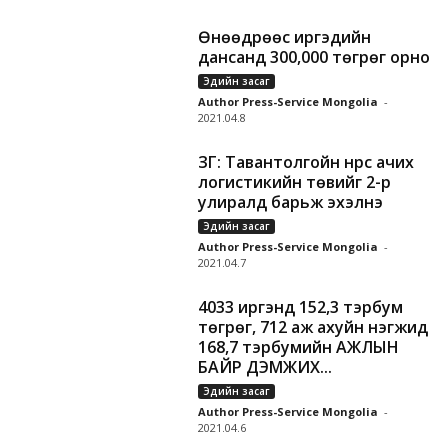
Өнөөдрөөс иргэдийн
дансанд 300,000 төгрөг орно
Эдийн засаг
Author Press-Service Mongolia
-
2021.04.8
ЗГ: Тавантолгойн нүүрс ачих
логистикийн төвийг 2-р
улиралд барьж эхэлнэ
Эдийн засаг
Author Press-Service Mongolia
-
2021.04.7
4033 иргэнд 152,3 тэрбум
төгрөг, 712 аж ахуйн нэгжид
168,7 тэрбумийн АЖЛЫН
БАЙР ДЭМЖИХ...
Эдийн засаг
Author Press-Service Mongolia
-
2021.04.6