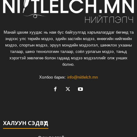
Манай цахим хуудас нь нам бус байгуулгад харъяалагддаг бөгөөд та
эндээс улс төрийн мэдээ, эдийн засгийн мэдээ, өнөөгийн нийгмийн
мэдээ, спортын мэдээ, эрүүл мэндийн мэдээлэл, шинжлэх ухааны
талаар, шинэ технологиин талаар, соёл урлагын мэдээ, таньд
хэрэгтэй зөвлөгөө болон гадаад мэдээ мэдээллийг олж унших
болно.
Холбоо барих:
info@niitlelch.mn
ХАЛУУН СЭДВҮҮД