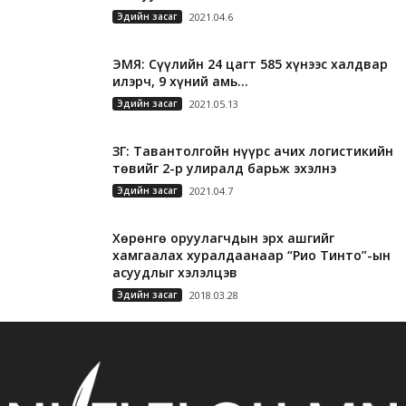
Эдийн засаг
2021.04.6
ЭМЯ: Сүүлийн 24 цагт 585 хүнээс халдвар
илэрч, 9 хүний амь...
Эдийн засаг
2021.05.13
ЗГ: Тавантолгойн нүүрс ачих логистикийн
төвийг 2-р улиралд барьж эхэлнэ
Эдийн засаг
2021.04.7
Хөрөнгө оруулагчдын эрх ашгийг
хамгаалах хуралдаанаар “Рио Тинто”-ын
асуудлыг хэлэлцэв
Эдийн засаг
2018.03.28