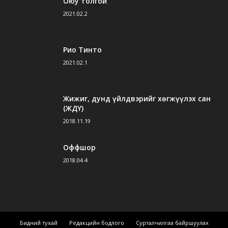
Оюу толгой
2021.02.2
Рио Тинто
2021.02.1
Жижиг, дунд үйлдвэрийг хөгжүүлэх сан
(ЖДҮ)
2018.11.19
Оффшор
2018.04.4
Бидний тухай
Редакцийн бодлого
Сурталчилгаа байршуулах