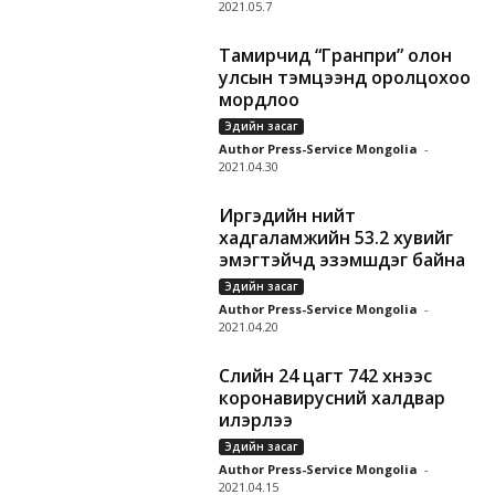
2021.05.7
Тамирчид “Гранпри” олон
улсын тэмцээнд оролцохоо
мордлоо
Эдийн засаг
Author Press-Service Mongolia
-
2021.04.30
Иргэдийн нийт
хадгаламжийн 53.2 хувийг
эмэгтэйчүүд эзэмшдэг байна
Эдийн засаг
Author Press-Service Mongolia
-
2021.04.20
Сүүлийн 24 цагт 742 хүнээс
коронавирусний халдвар
илэрлээ
Эдийн засаг
Author Press-Service Mongolia
-
2021.04.15