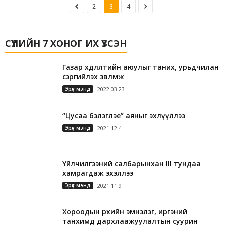
2
3
4
СҮҮЛИЙН 7 ХОНОГ ИХ ҮЗСЭН
Газар хөдлөлтийн аюулыг таних, урьдчилан
сэргийлэх зөвлөмж
Эрүүл мэнд
2022.03.23
“Цусаа бэлэглэе” аяныг эхлүүллээ
Эрүүл мэнд
2021.12.4
Үйлчилгээний салбарынхан III тундаа
хамрагдаж эхэллээ
Эрүүл мэнд
2021.11.9
Хороодын өрхийн эмнэлэг, иргэний
танхимд дархлаажуулалтын суурин