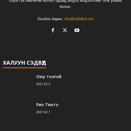
хэрэгтэй зөвлөгөө болон гадаад мэдээ мэдээллийг олж унших
болно.
Холбоо барих:
info@niitlelch.mn
ХАЛУУН СЭДВҮҮД
Оюу толгой
2021.02.2
Рио Тинто
2021.02.1