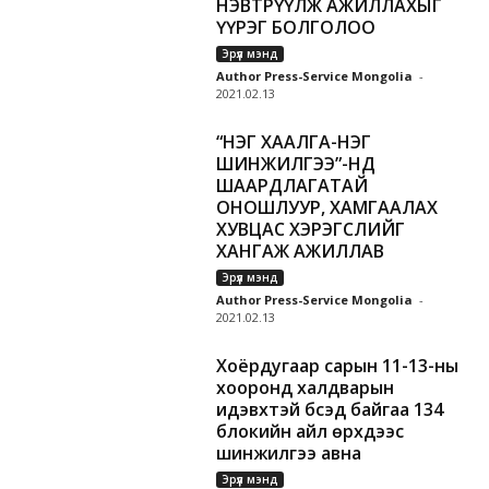
НЭВТРҮҮЛЖ АЖИЛЛАХЫГ
ҮҮРЭГ БОЛГОЛОО
Эрүүл мэнд
Author Press-Service Mongolia
-
2021.02.13
“НЭГ ХААЛГА-НЭГ
ШИНЖИЛГЭЭ”-НД
ШААРДЛАГАТАЙ
ОНОШЛУУР, ХАМГААЛАХ
ХУВЦАС ХЭРЭГСЛИЙГ
ХАНГАЖ АЖИЛЛАВ
Эрүүл мэнд
Author Press-Service Mongolia
-
2021.02.13
Хоёрдугаар сарын 11-13-ны
хооронд халдварын
идэвхтэй бүсэд байгаа 134
блокийн айл өрхүүдээс
шинжилгээ авна
Эрүүл мэнд