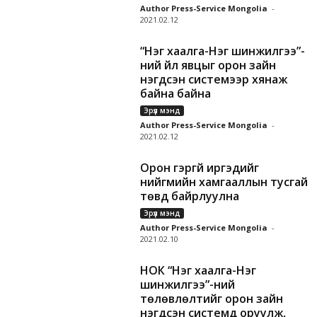
Author Press-Service Mongolia
-
2021.02.12
“Нэг хаалга-Нэг шинжилгээ”-
ний үйл явцыг орон зайн
нэгдсэн системээр хянаж
байна байна
Эрүүл мэнд
Author Press-Service Mongolia
-
2021.02.12
Орон гэргүй иргэдийг
нийгмийн хамгааллын тусгай
төвд байрлуулна
Эрүүл мэнд
Author Press-Service Mongolia
-
2021.02.10
НОК “Нэг хаалга-Нэг
шинжилгээ”-ний
төлөвлөлтийг орон зайн
нэгдсэн системд оруулж,