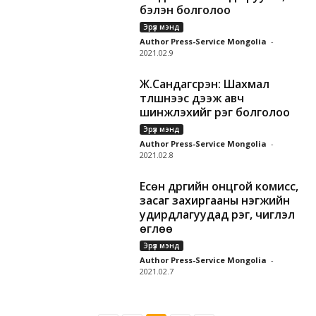
бэлэн болголоо
Эрүүл мэнд
Author Press-Service Mongolia
-
2021.02.9
Ж.Сандагсүрэн: Шахмал
түлшнээс дээж авч
шинжлэхийг үүрэг болголоо
Эрүүл мэнд
Author Press-Service Mongolia
-
2021.02.8
Есөн дүүргийн онцгой комисс,
засаг захиргааны нэгжийн
удирдлагуудад үүрэг, чиглэл
өглөө
Эрүүл мэнд
Author Press-Service Mongolia
-
2021.02.7