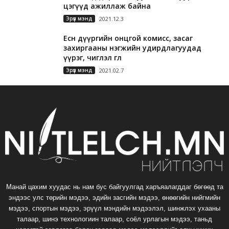
цэгүүд ажиллаж байна
Эрүүл мэнд
2021.12.3
Есөн дүүргийн онцгой комисс, засаг
захиргааны нэгжийн удирдлагуудад
үүрэг, чиглэл өглөө
Эрүүл мэнд
2021.02.7
Манай цахим хуудас нь нам бус байгуулгад харъяалагддаг бөгөөд та
эндээс улс төрийн мэдээ, эдийн засгийн мэдээ, өнөөгийн нийгмийн
мэдээ, спортын мэдээ, эрүүл мэндийн мэдээлэл, шинжлэх ухааны
талаар, шинэ технологиин талаар, соёл урлагын мэдээ, таньд