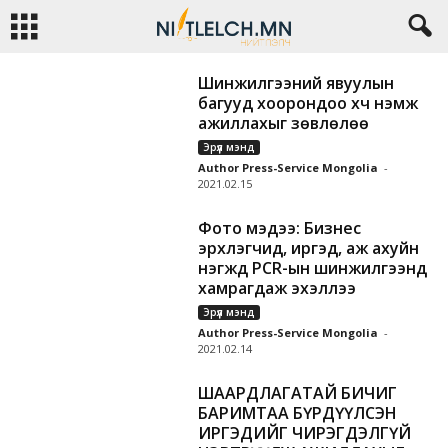
Шинжилгээний явуулын
багууд хоорондоо хүч нэмж
ажиллахыг зөвлөлөө
Эрүүл мэнд
Author Press-Service Mongolia
-
2021.02.15
Фото мэдээ: Бизнес
эрхлэгчид, иргэд, аж ахуйн
нэгжүүд PCR-ын шинжилгээнд
хамрагдаж эхэллээ
Эрүүл мэнд
Author Press-Service Mongolia
-
2021.02.14
ШААРДЛАГАТАЙ БИЧИГ
БАРИМТАА БҮРДҮҮЛСЭН
ИРГЭДИЙГ ЧИРЭГДЭЛГҮЙ