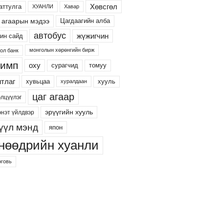
Хөвсгөл
аттулга
ХУАНЛИ
Хавар
 агаарын мэдээ
Цагдаагийн алба
автобус
жүжигчин
ин сайд
монголын хөрөнгийн бирж
ол банк
имп
оху
сурагчид
томуу
тлаг
хууль
хувьцаа
хуралдаан
цаг агаар
элцүүлэг
эрүүгийн хууль
энэт үйлдвэр
үүл мэнд
япон
нөөдрийн хуанли
говь