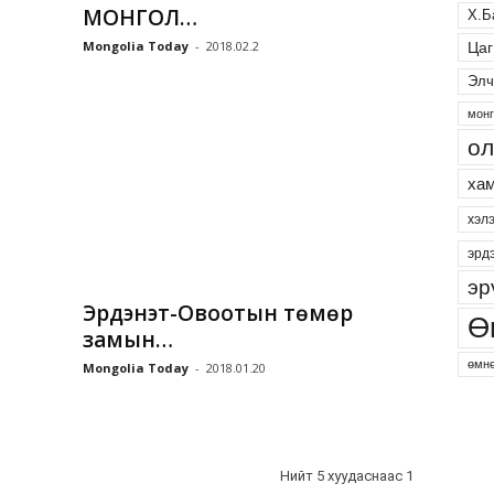
МОНГОЛ…
Х.Б
Mongolia Today
-
2018.02.2
Цаг
Элч
монг
ол
хам
хэл
эрд
эр
Эрдэнэт-Овоотын төмөр
Ө
замын…
өмнө
Mongolia Today
-
2018.01.20
Нийт 5 хуудаснаас 1