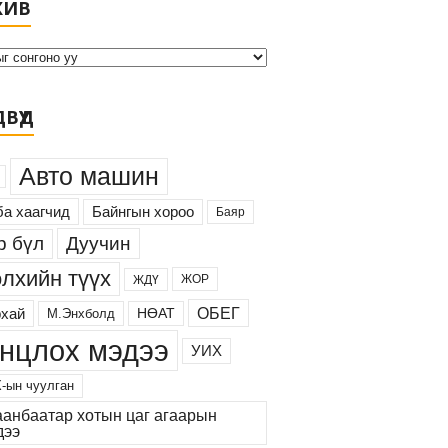
ХИВ
р
х
и
в
ВҮҮД
Авто машин
а хаагчид
Байнгын хороо
Баяр
Дуучин
р бүл
лхийн түүх
ЖОР
ЖДҮ
ОБЕГ
хай
М.Энхболд
НӨАТ
нцлох мэдээ
УИХ
-ын чуулган
аанбаатар хотын цаг агаарын
дээ