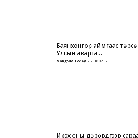
Баянхонгор аймгаас төрсө
Улсын аварга…
Mongolia Today
-
2018.02.12
Ирэх оны дөрөвдүгээр сара