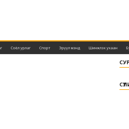
г
Соёл урлаг
Спорт
Эрүүл мэнд
Шинжлэх ухаан
Б
СУ
СҮҮ