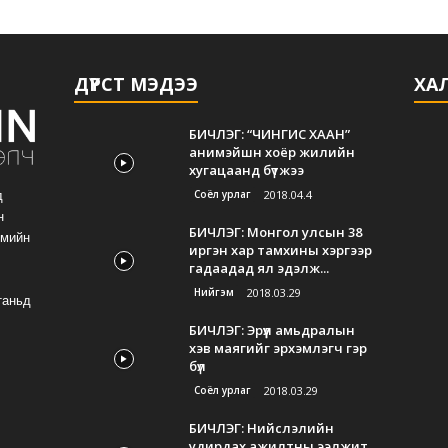
ДҮРСТ МЭДЭЭ
ХАЛ
БИЧЛЭГ: “ЧИНГИС ХААН”
анимэйшн хоёр жилийн
хугацаанд бүтжээ
Соёл урлаг
2018.04.4
д
н
БИЧЛЭГ: Монгол улсын 38
гмийн
иргэн хар тамхины хэргээр
гадаадад ял эдэлж...
Нийгэм
2018.03.29
таньд
БИЧЛЭГ: Эрүүл амьдралын
хэв маягийг эрхэмлэгч гэр
бүл
Соёл урлаг
2018.03.29
БИЧЛЭГ: Нийслэлийн
удирдах ажилтны ээлжит