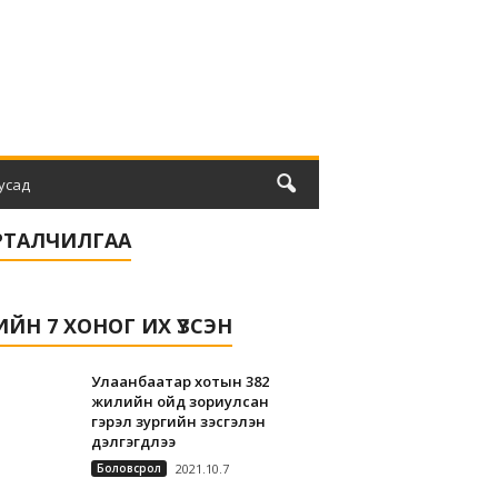
усад
РТАЛЧИЛГАА
ЛИЙН 7 ХОНОГ ИХ ҮЗСЭН
Улаанбаатар хотын 382
жилийн ойд зориулсан
гэрэл зургийн үзэсгэлэн
дэлгэгдлээ
Боловсрол
2021.10.7