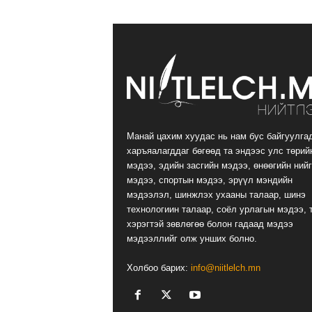
Манай цахим хуудас нь нам бус байгуулга
харъяалагддаг бөгөөд та эндээс улс төрий
мэдээ, эдийн засгийн мэдээ, өнөөгийн ний
мэдээ, спортын мэдээ, эрүүл мэндийн
мэдээлэл, шинжлэх ухааны талаар, шинэ
технологиин талаар, соёл урлагын мэдээ, 
хэрэгтэй зөвлөгөө болон гадаад мэдээ
мэдээллийг олж унших болно.
Холбоо барих:
info@niitlelch.mn