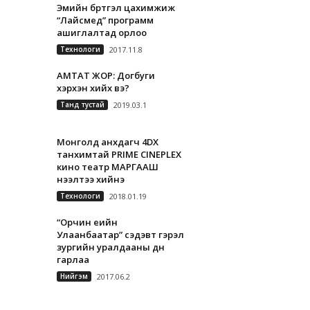
Эмийн бүртгэл цахимжиж
“Лайсмед” программ
ашиглалтад орлоо
Технологи
2017.11.8
АМТАТ ЖОР: Догбуги
хэрхэн хийх вэ?
Танд тустай
2019.03.1
Монголд анхдагч 4DX
танхимтай PRIME CINEPLEX
кино театр МАРГААШ
нээлтээ хийнэ
Технологи
2018.01.19
“Орчин үеийн
Улаанбаатар” сэдэвт гэрэл
зургийн уралдааны дүн
гарлаа
Нийгэм
2017.06.2
А