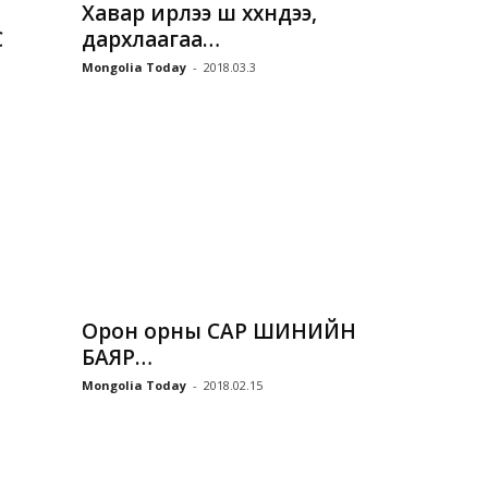
Хавар ирлээ шүү хүүхнүүдээ,
С
дархлаагаа…
Mongolia Today
-
2018.03.3
Орон орны САР ШИНИЙН
БАЯР…
Mongolia Today
-
2018.02.15