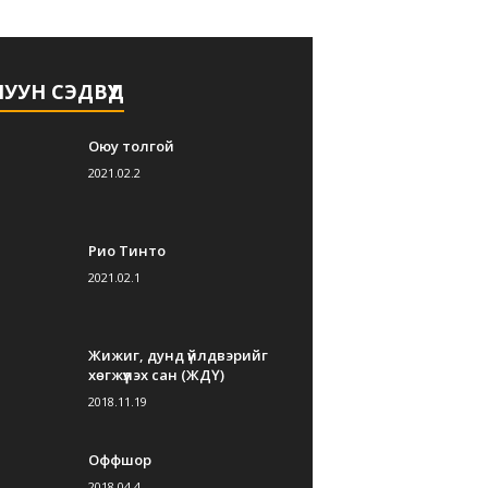
УУН СЭДВҮҮД
Оюу толгой
2021.02.2
Рио Тинто
2021.02.1
Жижиг, дунд үйлдвэрийг
хөгжүүлэх сан (ЖДҮ)
2018.11.19
Оффшор
2018.04.4