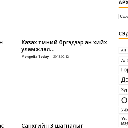
АР
СЭД
н
Казах түмний бүргэдээр ан хийх
уламжлал…
АТГ
Mongolia Today
-
2018.02.12
Алб
Гэ
Дэ
Зур
О
УИХ
Ул
мэ
ас
Cанхүүгийн 3 шагналыг