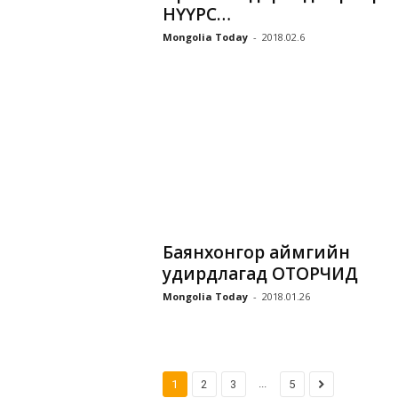
НҮҮРС…
Mongolia Today
-
2018.02.6
Баянхонгор аймгийн
удирдлагад ОТОРЧИД
Mongolia Today
-
2018.01.26
...
1
2
3
5