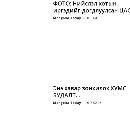
ФОТО: Нийслэл хотын
иргэдийг догдлуулсан ЦА
Mongolia Today
-
2019.04.8
Энэ хавар зонхилох ХУМС
БУДАЛТ…
Mongolia Today
-
2018.02.23