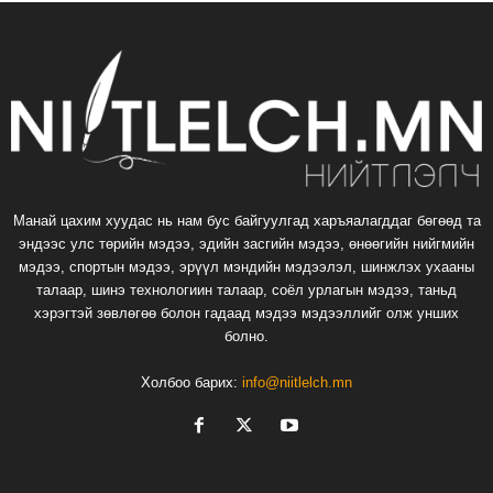
Манай цахим хуудас нь нам бус байгуулгад харъяалагддаг бөгөөд та
эндээс улс төрийн мэдээ, эдийн засгийн мэдээ, өнөөгийн нийгмийн
мэдээ, спортын мэдээ, эрүүл мэндийн мэдээлэл, шинжлэх ухааны
талаар, шинэ технологиин талаар, соёл урлагын мэдээ, таньд
хэрэгтэй зөвлөгөө болон гадаад мэдээ мэдээллийг олж унших
болно.
Холбоо барих:
info@niitlelch.mn