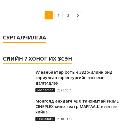
1
2
3
СУРТАЛЧИЛГАА
СҮҮЛИЙН 7 ХОНОГ ИХ ҮЗСЭН
Улаанбаатар хотын 382 жилийн ойд
зориулсан гэрэл зургийн үзэсгэлэн
дэлгэгдлээ
Боловсрол
2021.10.7
Монголд анхдагч 4DX танхимтай PRIME
CINEPLEX кино театр МАРГААШ нээлтээ
хийнэ
Технологи
2018.01.19