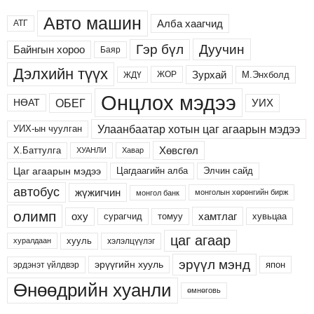
Авто машин
Алба хаагчид
АТГ
Дуучин
Гэр бүл
Байнгын хороо
Баяр
Дэлхийн түүх
Зурхай
М.Энхболд
ЖОР
ЖДҮ
Онцлох мэдээ
ОБЕГ
УИХ
НӨАТ
Улаанбаатар хотын цаг агаарын мэдээ
УИХ-ын чуулган
Хөвсгөл
Х.Баттулга
ХУАНЛИ
Хавар
Цаг агаарын мэдээ
Цагдаагийн алба
Элчин сайд
автобус
жүжигчин
монголын хөрөнгийн бирж
монгол банк
олимп
хамтлаг
оху
сурагчид
хувьцаа
томуу
цаг агаар
хууль
хэлэлцүүлэг
хуралдаан
эрүүл мэнд
эрүүгийн хууль
япон
эрдэнэт үйлдвэр
Өнөөдрийн хуанли
өмнөговь