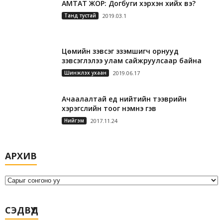
АМТАТ ЖОР: Догбуги хэрхэн хийх вэ?
Танд тустай
2019.03.1
Цөмийн зэвсэг эзэмшигч орнууд
зэвсэглэлээ улам сайжруулсаар байна
Шинжлэх ухаан
2019.06.17
Ачаалалтай үед нийтийн тээврийн
хэрэгслийн тоог нэмнэ гэв
Нийгэм
2017.11.24
А
АРХИВ
р
х
и
в
СЭДВҮҮД