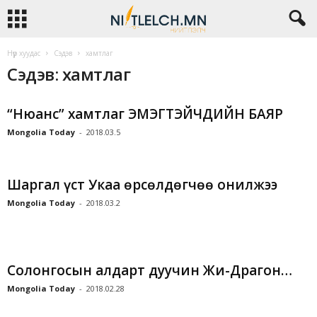
Нүүр хуудас
Сэдэв
хамтлаг
Сэдэв: хамтлаг
“Нюанс” хамтлаг ЭМЭГТЭЙЧҮҮДИЙН БАЯР
Mongolia Today
-
2018.03.5
Шаргал үст Укаа өрсөлдөгчөө онилжээ
Mongolia Today
-
2018.03.2
Солонгосын алдарт дуучин Жи-Драгон…
Mongolia Today
-
2018.02.28