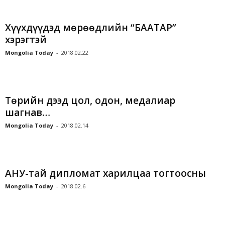
Xүүхдүүдэд мөрөөдлийн “БААТАР”
хэрэгтэй
Mongolia Today
-
2018.02.22
Төрийн дээд цол, одон, медалиар
шагнав…
Mongolia Today
-
2018.02.14
АНУ-тай дипломат харилцаа тогтоосны
Mongolia Today
-
2018.02.6