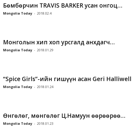
Бөмбөрчин TRAVIS BARKER усан онгоц…
Mongolia Today
-
2018.02.4
Монголын хип хоп урсгалд анхдагч…
Mongolia Today
-
2018.01.29
“Spice Girls”-ийн гишүүн асан Geri Halliwell
Mongolia Today
-
2018.01.24
Өнгөлөг, мөнгөлөг Ц.Намуун өөрөөрөө…
Mongolia Today
-
2018.01.23