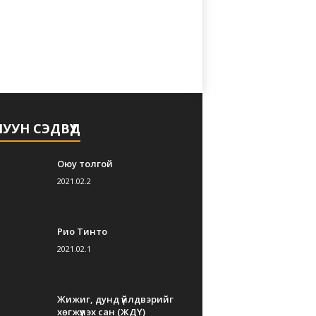
УУН СЭДВҮҮД
Оюу толгой
2021.02.2
Рио Тинто
2021.02.1
Жижиг, дунд үйлдвэрийг
хөгжүүлэх сан (ЖДҮ)