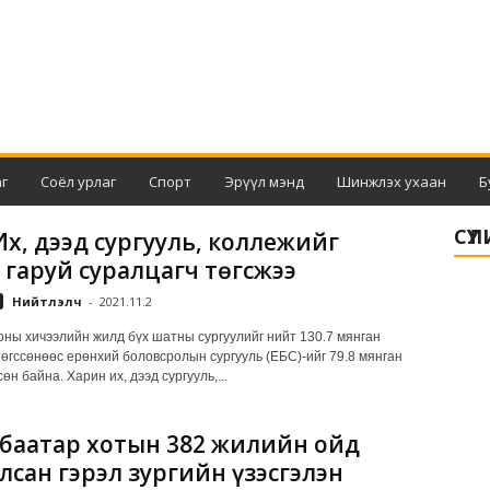
г
Соёл урлаг
Спорт
Эрүүл мэнд
Шинжлэх ухаан
Б
СҮҮ
 Их, дээд сургууль, коллежийг
0 гаруй суралцагч төгсжээ
Нийтлэлч
-
2021.11.2
оны хичээлийн жилд бүх шатны сургуулийг нийт 130.7 мянган
төгссөнөөс ерөнхий боловсролын сургууль (ЕБС)-ийг 79.8 мянган
сөн байна. Харин их, дээд сургууль,...
баатар хотын 382 жилийн ойд
лсан гэрэл зургийн үзэсгэлэн