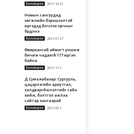
Боловсрол
2017.10.31
Номын сангуудад
хөгжлийн бэрхшээлтэй
иргэдэд үйлчлэх орчныг
бүрдүүлнэ
Боловсрол
2021.07.27
Өвөрхангай аймагт уншиж
бичиж чадахгүй 177 иргэн
байна
Боловсрол
2017.11.1
Д.Сумъяабазар: Сургууль,
цэцэрлэгийн ариутгал,
халдваргүйжүүлэлтийг сайн
хийж, бэлтгэл ажлаа
сайтар хангаарай
Боловсрол
2021.03.1