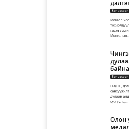
дэлгэ
Боловсрол
Монгол Улс
тохиолдуул
гэрэл зург
Монголын..
Чингэ
дулаа
байн
Боловсрол
НЗДТГ, Дэл
санхүүжилт
дулаан алд
сургууль,...
Олон 
медал