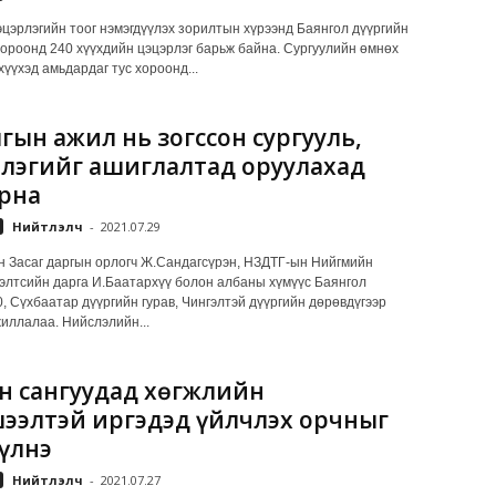
эцэрлэгийн тоог нэмэгдүүлэх зорилтын хүрээнд Баянгол дүүргийн
хороонд 240 хүүхдийн цэцэрлэг барьж байна. Сургуулийн өмнөх
үүхэд амьдардаг тус хороонд...
гын ажил нь зогссон сургууль,
лэгийг ашиглалтад оруулахад
рна
Нийтлэлч
-
2021.07.29
 Засаг даргын орлогч Ж.Сандагсүрэн, НЗДТГ-ын Нийгмийн
элтсийн дарга И.Баатархүү болон албаны хүмүүс Баянгол
0, Сүхбаатар дүүргийн гурав, Чингэлтэй дүүргийн дөрөвдүгээр
иллалаа. Нийслэлийн...
 сангуудад хөгжлийн
ээлтэй иргэдэд үйлчлэх орчныг
үлнэ
Нийтлэлч
-
2021.07.27