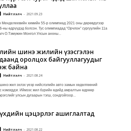
уллаа
Нийтлэлч
-
2021.09.23
 Менделеевийн химийн 55-р олимпиад 2021 оны дөрөвдүгээр
6-ны өдрүүдэд болсон. Тус олимпиадад “Орчлон” сургуулийн 11а
агч О.Тэмүжин Монгол Улсын анхны...
лийн шинэ жилийн үзэсгэлэн
даанд оролцох байгууллагуудыг
эж байна
Нийтлэлч
-
2021.08.24
шинэ жил эхлэх үеэр нийслэлийн авто замын хөдөлгөөний
с нэмэгддэг. Иймээс жил бүрийн өдийд амралтын өдрөөр
рэгслийг улсын дугаарын тэгш, сондгойгоор...
үүхдийн цэцэрлэг ашиглалтад
Нийтлэлч
-
2021.08.22