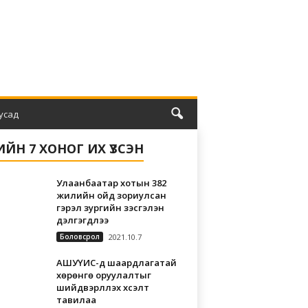
усад
ЛИЙН 7 ХОНОГ ИХ ҮЗСЭН
Улаанбаатар хотын 382
жилийн ойд зориулсан
гэрэл зургийн үзэсгэлэн
дэлгэгдлээ
Боловсрол
2021.10.7
АШУҮИС-д шаардлагатай
хөрөнгө оруулалтыг
шийдвэрлүүлэх хүсэлт
тавилаа