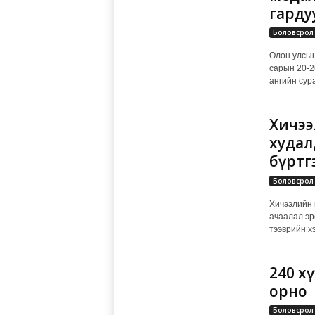
гарду
Боловсрол
Олон улсын
сарын 20-2
ангийн сур
Хичээ
худал
бүртг
Боловсрол
Хичээлийн 
ачаалал эр
тээврийн хэ
240 х
орно
Боловсрол