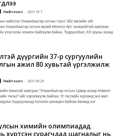
гдлээ
Нийтлэлч
-
2021.10.7
ын нийслэл Улаанбаатар хотын түүхт 382 жилийн ойг
ан Улаанбаатар хотын музей Монгол Арт галерейтай хамтран
ийн үзэсгэлэн зохион байгуулж байна. Тодруулбал, XX зууны эхэнд
.
лтэй дүүргийн 37-р сургуулийн
лгын ажил 80 хувьтай үргэлжилж
а
Нийтлэлч
-
2021.09.29
хийн банктай хамтран “Улаанбаатар хотын Цэвэр агаар-Нэмэлт
ийн төсөл”-ийг хэрэгжүүлж байгаа. Уг төслийн хүрээнд энэ жил
агдлыг бууруулахад голчлон анхаарч байгаа бөгөөд нэг
улсын химийн олимпиадад
ь хүртсэн сурагчдад шагналыг нь