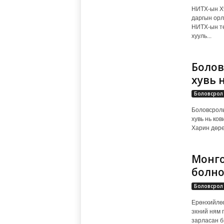
НИТХ-ын Хү
даргын орл
НИТХ-ын тө
хууль...
Болов
хувь 
Боловсрол
Боловсролы
хувь нь ко
Харин дөрө
Монго
болн
Боловсрол
Ерөнхийлөг
эхний ням 
зарласан би