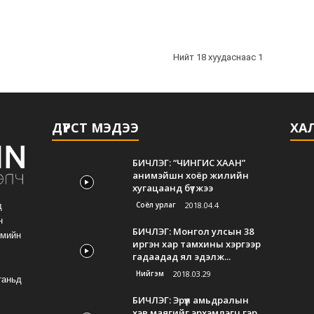
Нийт 18 хуудаснаас 1
ДҮРСТ МЭДЭЭ
ХАЛ
БИЧЛЭГ: “ЧИНГИС ХААН”
анимэйшн хоёр жилийн
хугацаанд бүтжээ
Соёл урлаг
2018.04.4
д
н
БИЧЛЭГ: Монгол улсын 38
гмийн
иргэн хар тамхины хэргээр
гадаадад ял эдэлж...
Нийгэм
2018.03.29
таньд
БИЧЛЭГ: Эрүүл амьдралын
хэв маягийг эрхэмлэгч гэр