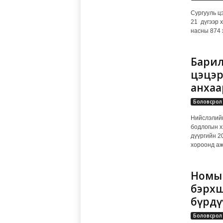
Сургууль ц
21 дүгээр 
насны 874 х
Барил
цэцэр
анхаа
Боловсрол
Нийслэлийн
бодлогын х
дүүргийн 2
хороонд аж
Номын
бэрхш
бүрдү
Боловсрол