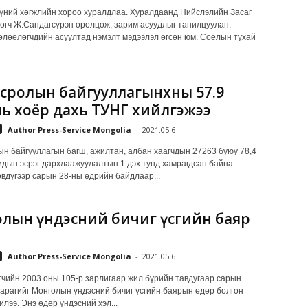
ний хөгжлийн хороо хуралдлаа. Хуралдаанд Нийслэлийн Засаг
огч Ж.Сандагсүрэн оролцож, зарим асуудлыг танилцуулан,
лөөлөгчдийн асуултад нэмэлт мэдээлэл өгсөн юм. Соёлын тухай
сролын байгууллагынхны 57.9
нь хоёр дахь ТУНГ хийлгэжээ
Author Press-Service Mongolia
-
2021.05.6
н байгууллагын багш, ажилтан, албан хаагчдын 27263 буюу 78,4
видын эсрэг дархлаажуулалтын 1 дэх тунд хамрагдсан байна.
вдүгээр сарын 28-ны өдрийн байдлаар...
лын үндэсний бичиг үсгийн баяр
о
Author Press-Service Mongolia
-
2021.05.6
чийн 2003 оны 105-р зарлигаар жил бүрийн тавдугаар сарын
гарагийг Монголын үндэсний бичиг үсгийн баярын өдөр болгон
лээ. Энэ өдөр үндэсний хэл...