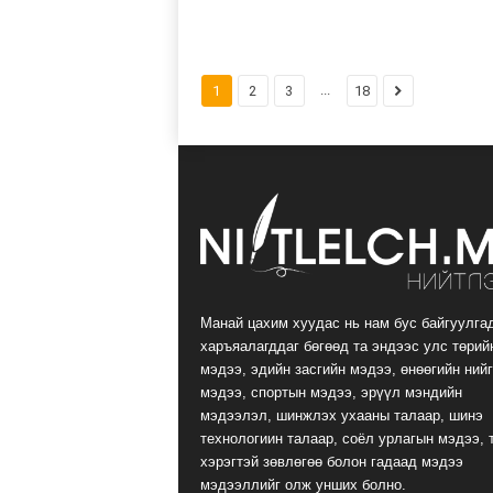
...
1
2
3
18
Манай цахим хуудас нь нам бус байгуулга
харъяалагддаг бөгөөд та эндээс улс төрий
мэдээ, эдийн засгийн мэдээ, өнөөгийн ний
мэдээ, спортын мэдээ, эрүүл мэндийн
мэдээлэл, шинжлэх ухааны талаар, шинэ
технологиин талаар, соёл урлагын мэдээ, 
хэрэгтэй зөвлөгөө болон гадаад мэдээ
мэдээллийг олж унших болно.