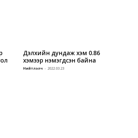
р
Дэлхийн дундаж хэм 0.86
гол
хэмээр нэмэгдсэн байна
Нийтлэлч
-
2022.03.23