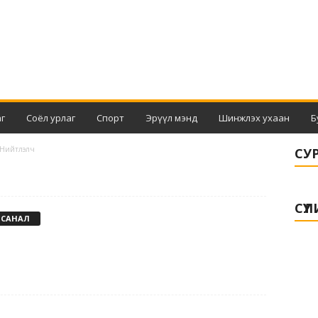
г
Соёл урлаг
Спорт
Эрүүл мэнд
Шинжлэх ухаан
Б
а Нийтлэлч
СУ
СҮҮ
 САНАЛ