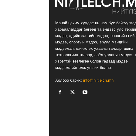
Манай цахим хуудас нь нам бус байгуулга
харъяалагддаг бөгөөд та эндээс улс төрий
мэдээ, эдийн засгийн мэдээ, өнөөгийн ний
мэдээ, спортын мэдээ, эрүүл мэндийн
мэдээлэл, шинжлэх ухааны талаар, шинэ
технологиин талаар, соёл урлагын мэдээ, 
хэрэгтэй зөвлөгөө болон гадаад мэдээ
мэдээллийг олж унших болно.
Холбоо барих:
info@niitlelch.mn