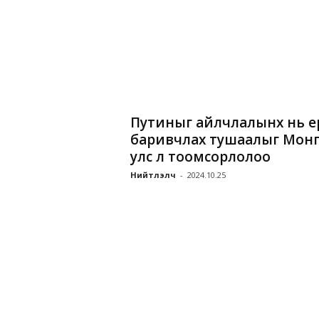
Путиныг айлчлалынх нь үе
баривчлах тушаалыг Мон
улс үл тоомсорлолоо
Нийтлэлч
-
2024.10.25