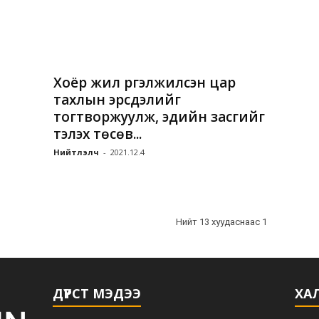
Хоёр жил үргэлжилсэн цар
тахлын эрсдэлийг
тогтворжуулж, эдийн засгийг
тэлэх төсөв...
Нийтлэлч
-
2021.12.4
Нийт 13 хуудаснаас 1
ДҮРСТ МЭДЭЭ
ХАЛ