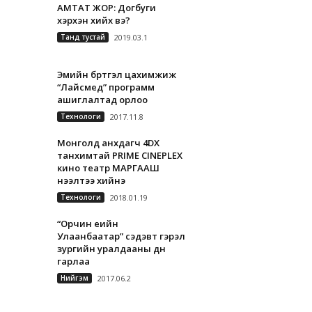
АМТАТ ЖОР: Догбуги
хэрхэн хийх вэ?
Танд тустай
2019.03.1
Эмийн бүртгэл цахимжиж
“Лайсмед” программ
ашиглалтад орлоо
Технологи
2017.11.8
Монголд анхдагч 4DX
танхимтай PRIME CINEPLEX
кино театр МАРГААШ
нээлтээ хийнэ
Технологи
2018.01.19
“Орчин үеийн
Улаанбаатар” сэдэвт гэрэл
зургийн уралдааны дүн
гарлаа
Нийгэм
2017.06.2
А