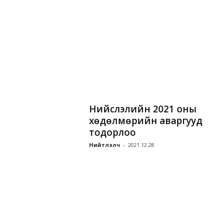
Нийслэлийн 2021 оны
хөдөлмөрийн аваргууд
тодорлоо
Нийтлэлч
-
2021.12.28