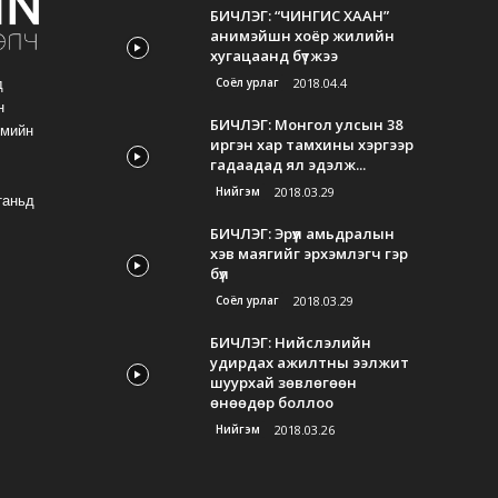
БИЧЛЭГ: “ЧИНГИС ХААН”
анимэйшн хоёр жилийн
хугацаанд бүтжээ
Соёл урлаг
2018.04.4
д
н
БИЧЛЭГ: Монгол улсын 38
гмийн
иргэн хар тамхины хэргээр
гадаадад ял эдэлж...
Нийгэм
2018.03.29
таньд
БИЧЛЭГ: Эрүүл амьдралын
хэв маягийг эрхэмлэгч гэр
бүл
Соёл урлаг
2018.03.29
БИЧЛЭГ: Нийслэлийн
удирдах ажилтны ээлжит
шуурхай зөвлөгөөн
өнөөдөр боллоо
Нийгэм
2018.03.26