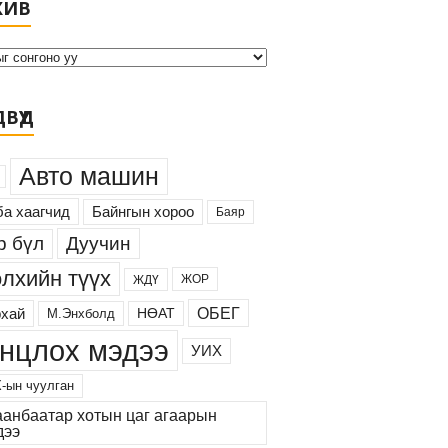
ХИВ
р
х
и
в
ВҮҮД
Авто машин
а хаагчид
Байнгын хороо
Баяр
Дуучин
р бүл
лхийн түүх
ЖОР
ЖДҮ
ОБЕГ
хай
М.Энхболд
НӨАТ
нцлох мэдээ
УИХ
-ын чуулган
аанбаатар хотын цаг агаарын
дээ