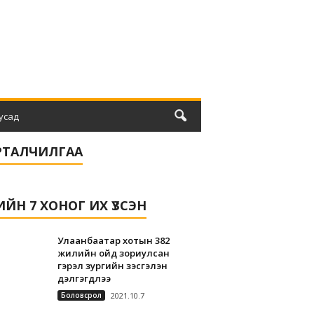
усад
РТАЛЧИЛГАА
ЛИЙН 7 ХОНОГ ИХ ҮЗСЭН
Улаанбаатар хотын 382
жилийн ойд зориулсан
гэрэл зургийн үзэсгэлэн
дэлгэгдлээ
Боловсрол
2021.10.7