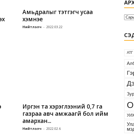
АР
Амьдралыг тэтгэгч усаа
эх
хэмнэе
Нийтлэлч
-
2022.03.22
СЭД
АТГ
Алб
Гэ
Дэ
Зур
О
э
Иргэн та хэрэглээний 0,7 га
газраа авч амжаагүй бол ийм
УИХ
амархан...
Ул
Нийтлэлч
-
2022.02.6
мэ