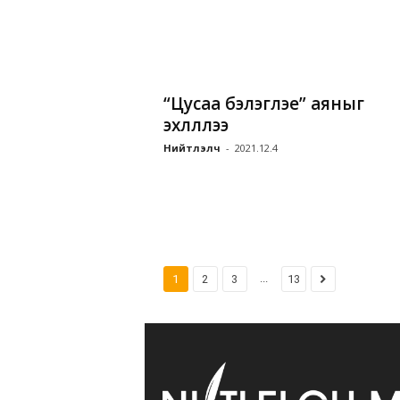
“Цусаа бэлэглэе” аяныг
эхлүүллээ
Нийтлэлч
-
2021.12.4
...
1
2
3
13