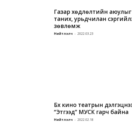
Газар хөдлөлтийн аюулыг
таних, урьдчилан сэргийл
зөвлөмж
Нийтлэлч
-
2022.03.23
Бүх кино театрын дэлгэцнэ
“Этгээд” МУСК гарч байна
Нийтлэлч
-
2022.02.18