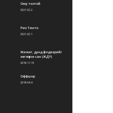
Оюу толгой
2021.02.2
Рио Тинто
2021.02.1
Жижиг, дунд үйлдвэрийг
хөгжүүлэх сан (ЖДҮ)
2018.11.19
Оффшор
2018.04.4