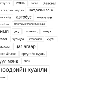
Хөвсгөл
аттулга
ХУАНЛИ
Хавар
 агаарын мэдээ
Цагдаагийн алба
автобус
жүжигчин
ин сайд
монголын хөрөнгийн бирж
ол банк
имп
оху
сурагчид
томуу
тлаг
хууль
хувьцаа
хуралдаан
цаг агаар
элцүүлэг
эрүүгийн хууль
энэт үйлдвэр
үүл мэнд
япон
нөөдрийн хуанли
говь