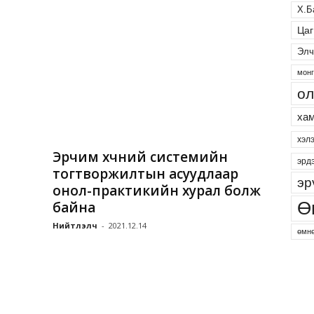
Х.Б
Цаг
Элч
монг
ол
хам
хэл
Эрчим хүчний системийн
эрд
тогтворжилтын асуудлаар
эр
онол-практикийн хурал болж
байна
Ө
Нийтлэлч
-
2021.12.14
өмнө