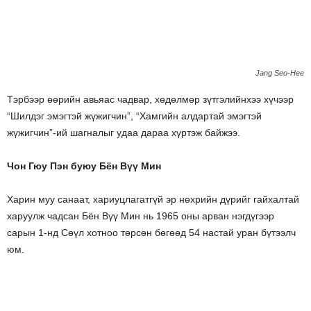
Jang Seo-Hee
Тэрбээр өөрийн авьяас чадвар, хөдөлмөр зүтгэлийнхээ хүчээр
“Шилдэг эмэгтэй жүжигчин”, “Хамгийн алдартай эмэгтэй
жүжигчин”-ий шагналыг удаа дараа хүртэж байжээ.
Чон Гюу Пэн буюу Бён Вүү Мин
Харин муу санаат, хариуцлагатгүй эр нөхрийн дүрийг гайхалтай
харуулж чадсан Бён Вүү Мин нь 1965 оны арван нэгдүгээр
сарын 1-нд Сөүл хотноо төрсөн бөгөөд 54 настай уран бүтээлч
юм.