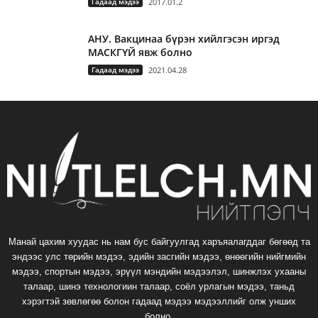
Гадаад мэдээ
2017.01.2
АНУ. Вакцинаа бүрэн хийлгэсэн иргэд
МАСКГҮЙ явж болно
Гадаад мэдээ
2021.04.28
Манай цахим хуудас нь нам бус байгуулгад харъяалагддаг бөгөөд та
эндээс улс төрийн мэдээ, эдийн засгийн мэдээ, өнөөгийн нийгмийн
мэдээ, спортын мэдээ, эрүүл мэндийн мэдээлэл, шинжлэх ухааны
талаар, шинэ технологиин талаар, соёл урлагын мэдээ, таньд
хэрэгтэй зөвлөгөө болон гадаад мэдээ мэдээллийг олж унших
болно.