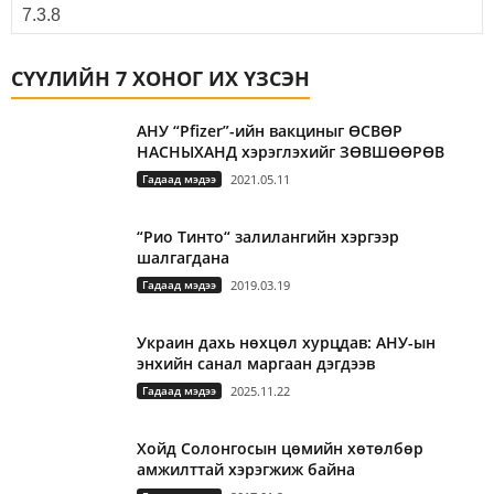
СҮҮЛИЙН 7 ХОНОГ ИХ ҮЗСЭН
АНУ “Pfizer”-ийн вакциныг ӨСВӨР
НАСНЫХАНД хэрэглэхийг ЗӨВШӨӨРӨВ
Гадаад мэдээ
2021.05.11
“Рио Тинто“ залилангийн хэргээр
шалгагдана
Гадаад мэдээ
2019.03.19
Украин дахь нөхцөл хурцдав: АНУ-ын
энхийн санал маргаан дэгдээв
Гадаад мэдээ
2025.11.22
Хойд Солонгосын цөмийн хөтөлбөр
амжилттай хэрэгжиж байна