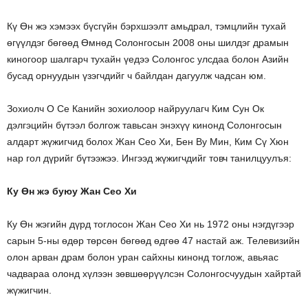
Кү Өн жэ хэмээх бүсгүйн бэрхшээлт амьдрал, тэмцлийн тухай
өгүүлдэг бөгөөд Өмнөд Солонгосын 2008 оны шилдэг драмын
киногоор шалгарч тухайн үедээ Солонгос улсдаа болон Азийн
бусад орнуудын үзэгчдийг ч байлдан дагуулж чадсан юм.
Зохиолч О Се Канийн зохиолоор найруулагч Ким Сун Ок
дэлгэцийн бүтээл болгож тавьсан энэхүү кинонд Солонгосын
алдарт жүжигчид болох Жан Сео Хи, Бен Ву Мин, Ким Сү Хюн
нар гол дүрийг бүтээжээ. Ингээд жүжигчдийг товч танилцуулъя:
Ку Өн жэ буюу Жан Сео Хи
Ку Өн жэгийн дүрд тоглосон Жан Сео Хи нь 1972 оны нэгдүгээр
сарын 5-ны өдөр төрсөн бөгөөд өдгөө 47 настай аж. Телевизийн
олон арван драм болон уран сайхны кинонд тоглож, авьяас
чадвараа олонд хүлээн зөвшөөрүүлсэн Солонгосчуудын хайртай
жүжигчин.