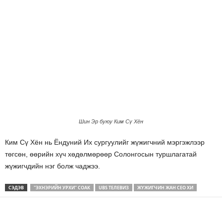
Шин Эр буюу Ким Сү Хён
Ким Сү Хён нь Ёндуний Их сургуулийг жүжигчний мэргэжлээр
төгсөн, өөрийн хүч хөдөлмөрөөр Солонгосын туршлагатай
жүжигчдийн нэг болж чаджээ.
СЭДЭВ
"ЭХНЭРИЙН УРХИ" СОАК
UBS ТЕЛЕВИЗ
ЖҮЖИГЧИН ЖАН СЕО ХИ