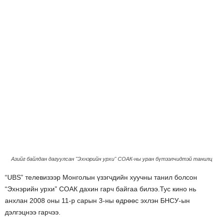
Азийг байлдан дагуулсан "Эхнэрийн урхи" СОАК-ны уран бүтээлчидтэй танилц
“UBS” телевизээр Монголын үзэгчдийн хуучны танил болсон
“Эхнэрийн урхи” СОАК дахин гарч байгаа билээ.Тус кино нь
анхлан 2008 оны 11-р сарын 3-ны өдрөөс эхлэн БНСУ-ын
дэлгэцнээ гарчээ.