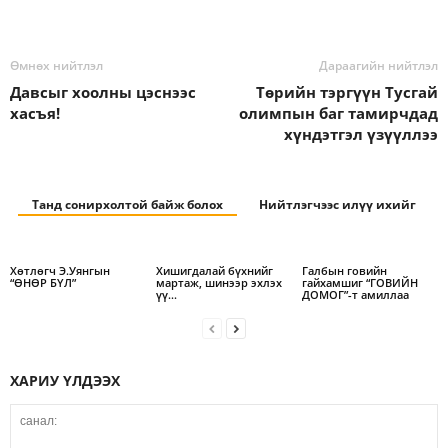
Өмнөх нийтлэл
Дараагийн нийтлэл
Давсыг хоолны цэснээс
Төрийн тэргүүн Тусгай
хасъя!
олимпын баг тамирчдад
хүндэтгэл үзүүллээ
Танд сонирхолтой байж болох
Нийтлэгчээс илүү ихийг
Хөтлөгч Э.Уянгын
Хишигдалай бүхнийг
Галбын говийн
“ӨНӨР БҮЛ”
мартаж, шинээр эхлэх
гайхамшиг “ГОВИЙН
үү…
ДОМОГ”-т амиллаа
ХАРИУ ҮЛДЭЭХ