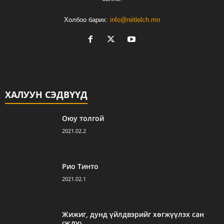
Холбоо барих:
info@niitlelch.mn
ХАЛУУН СЭДВҮҮД
Оюу толгой
2021.02.2
Рио Тинто
2021.02.1
Жижиг, дунд үйлдвэрийг хөгжүүлэх сан
(ЖДҮ)