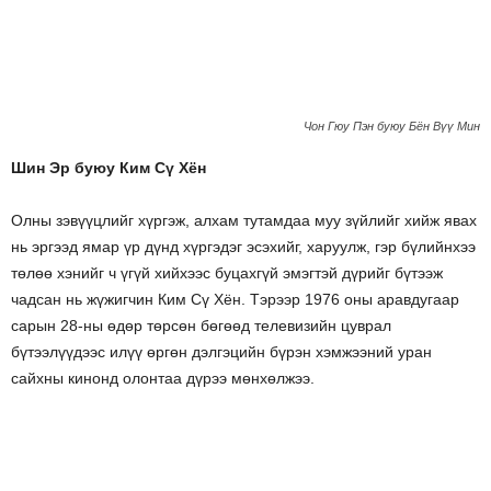
Чон Гюу Пэн буюу Бён Вүү Мин
Шин Эр буюу Ким Сү Хён
Олны зэвүүцлийг хүргэж, алхам тутамдаа муу зүйлийг хийж явах
нь эргээд ямар үр дүнд хүргэдэг эсэхийг, харуулж, гэр бүлийнхээ
төлөө хэнийг ч үгүй хийхээс буцахгүй эмэгтэй дүрийг бүтээж
чадсан нь жүжигчин Ким Сү Хён. Тэрээр 1976 оны аравдугаар
сарын 28-ны өдөр төрсөн бөгөөд телевизийн цуврал
бүтээлүүдээс илүү өргөн дэлгэцийн бүрэн хэмжээний уран
сайхны кинонд олонтаа дүрээ мөнхөлжээ.