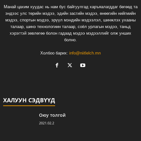
Манай цахим хуудас нь нам бус байгуулгад харъяалагддаг бөгөөд та
эндээс улс төрийн мэдээ, эдийн засгийн мэдээ, өнөөгийн нийгмийн
мэдээ, спортын мэдээ, эрүүл мэндийн мэдээлэл, шинжлэх ухааны
талаар, шинэ технологиин талаар, соёл урлагын мэдээ, таньд
хэрэгтэй зөвлөгөө болон гадаад мэдээ мэдээллийг олж унших
болно.
Холбоо барих:
info@niitlelch.mn
ХАЛУУН СЭДВҮҮД
Оюу толгой
2021.02.2