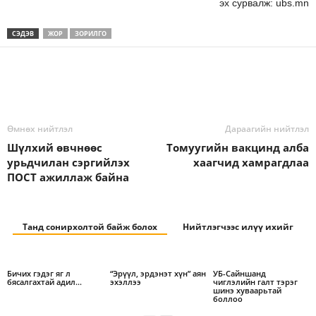
эх сурвалж: ubs.mn
СЭДЭВ
ЖОР
ЗОРИЛГО
Өмнөх нийтлэл
Дараагийн нийтлэл
Шүлхий өвчнөөс
Томуугийн вакцинд алба
урьдчилан сэргийлэх
хаагчид хамрагдлаа
ПОСТ ажиллаж байна
Танд сонирхолтой байж болох
Нийтлэгчээс илүү ихийг
Бичих гэдэг яг л
“Эрүүл, эрдэнэт хүн” аян
УБ-Сайншанд
бясалгахтай адил…
эхэллээ
чиглэлийн галт тэрэг
шинэ хуваарьтай
боллоо