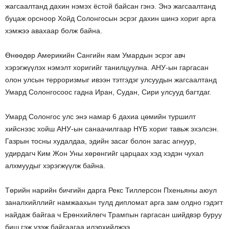
жагсаалтанд дахин нэмэх ёстой байсан гэнэ. Энэ жагсаалтанд
буцаж орсноор Хойд Солонгосын эсрэг дахин шинэ хориг арга
хэмжээ авахаар болж байна.
Өнөөдөр Америкийн Сангийн яам Умардын эсрэг авч
хэрэгжүүлэх нэмэлт хоригийг танилцуулна. АНУ-ын гаргасан
олон улсын терроризмыг ивээн тэтгэдэг улсуудын жагсаалтанд
Умард Солонгосоос гадна Иран, Судан, Сири улсууд багтдаг.
Умард Солонгос улс энэ намар 6 дахиа цөмийн туршилт
хийснээс хойш АНУ-ын санаачилгаар НҮБ хориг тавьж эхэлсэн.
Газрын тосны худалдаа, эдийн засаг болон загас агнуур,
удирдагч Ким Жон Уны хөрөнгийг царцаах хэд хэдэн чухал
алхмуудыг хэрэгжүүлж байна.
Төрийн нарийн бичгийн дарга Рекс Тиллерсон Пхеньяны аюул
заналхийллийг намжаахын тулд дипломат арга зам олдно гэдэгт
найдаж байгаа ч Ерөнхийлөгч Трампын гаргасан шийдвэр буруу
биш гэж үзэж байгаагаа илэрхийлжээ.