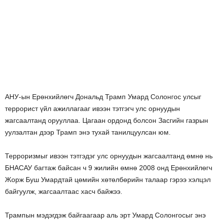
АНУ-ын Ерөнхийлөгч Дональд Трамп Умард Солонгос улсыг
террорист үйл ажиллагааг ивээн тэтгэгч улс орнуудын
жагсаалтанд орууллаа. Цагаан ордонд болсон Засгийн газрын
уулзалтан дээр Трамп энэ тухай танилцуулсан юм.
Терроризмыг ивээн тэтгэдэг улс орнуудын жагсаалтанд өмнө нь
БНАСАУ багтаж байсан ч 9 жилийн өмнө 2008 онд Ерөнхийлөгч
Жорж Буш Умардтай цөмийн хөтөлбөрийн талаар гэрээ хэлцэл
байгуулж, жагсаалтаас хасч байжээ.
Трампын мэдэгдэж байгаагаар аль эрт Умард Солонгосыг энэ