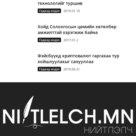
технологийг туршив
Гадаад мэдээ
2019.01.10
Хойд Солонгосын цөмийн хөтөлбөр
амжилттай хэрэгжиж байна
Гадаад мэдээ
2017.01.2
Фэйсбүүкд криптовалют гаргахаа түр
хойшлуулахыг санууллаа
Гадаад мэдээ
2019.06.21