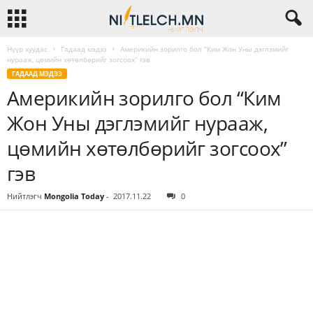
Нүүр хуудас
Гадаад мэдээ
Америкийн зорилго бол “Ким Жон Уны дэглэмийг
нурааж, цөмийн хөтөлбөрийг зогсоох” гэв
ГАДААД МЭДЭЭ
Америкийн зорилго бол “Ким
Жон Уны дэглэмийг нурааж,
цөмийн хөтөлбөрийг зогсоох”
гэв
Нийтлэгч
Mongolia Today
-
2017.11.22
0