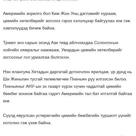
Америкийн зорилго бол Ким Жон Уны дэглэмийг нурааж,
цөмийн хөтөлбөрийг зогсоох гэрээ хэлэлцээр байгуулах юм гэж
хэвлэлүүдэд бичиж байна.
Трамп энэ сарын эхэнд Ази тивд айлчлахдаа Солонгосын
хойгийн хямралыг намжааж, Умардын цөмийн хөтөлбөрийг
зогсоохыг гол уриалгаа болгосон.
Нэн ялангуяа Хятадын даргатай дотночлон ярилцаж, үр дүнд нь
Ши Жиньпин тусгай төлөөлөгчөө Пхеньян руу илгээсэн билээ.
Пхеньяныг АНУ-ын эх газарт хүрэх хүчин чадалтай цөмийн
бөмбөг зохиож байгаа гэдэгт Америкийн тал бат итгэлтэй байгаа
юм.
Сүүлд явуулсан устөрөгчийн цөмийн бөмбөгийн туршилт үүнийг
нотолно гэж үзэж байна.