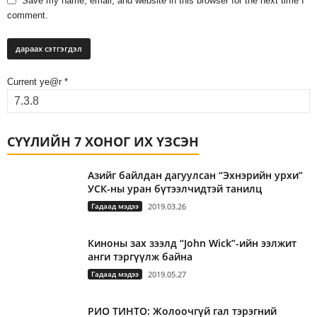
Save my name, email, and website in this browser for the next time I
comment.
Current ye@r
*
СҮҮЛИЙН 7 ХОНОГ ИХ ҮЗСЭН
Азийг байлдан дагуулсан “Эхнэрийн урхи”
УСК-ны уран бүтээлчидтэй танилц
Гадаад мэдээ
2019.03.26
Киноны зах зээлд “John Wick”-ийн ээлжит
анги тэргүүлж байна
Гадаад мэдээ
2019.05.27
РИО ТИНТО: Жолоочгүй гал тэрэгний