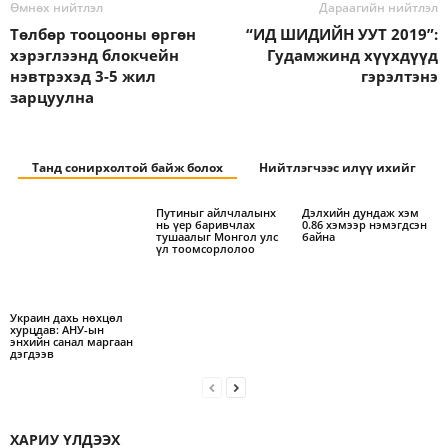
Өмнөх нийтлэл
Дараагийн нийтлэл
Төлбөр тооцооны өргөн
“ИД ШИДИЙН УУТ 2019”:
хэрэглээнд блокчейн
Гудамжинд хүүхдүүд
нэвтрэхэд 3-5 жил
гэрэлтэнэ
зарцуулна
Танд сонирхолтой байж болох
Нийтлэгчээс илүү ихийг
Путиныг айлчлалынх
Дэлхийн дундаж хэм
нь үер баривчлах
0.86 хэмээр нэмэгдсэн
тушаалыг Монгол улс
байна
үл тоомсорлолоо
Украин дахь нөхцөл
хурцдав: АНУ-ын
энхийн санал маргаан
дэгдээв
ХАРИУ ҮЛДЭЭХ