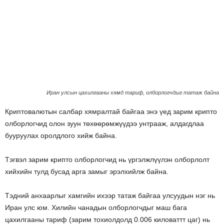
Иран улсын цахилгааны хямд тариф, олборлогчдыг татаж байна
Криптовалютын салбар хямралтай байгаа энэ үед зарим крипто
олборлогчид олон зуун төхөөрөмжүүдээ унтрааж, алдагдлаа
бууруулах оролдлого хийж байна.
Тэгвэл зарим крипто олборлогчид нь үргэлжлүүлэн олборлолт
хийхийн тулд бусад арга замыг эрэлхийлж байна.
Тэдний анхаарлыг хамгийн ихээр татаж байгаа улсуудын нэг нь
Иран улс юм. Хилийн чанадын олборлогчдыг маш бага
цахилгааны тариф (зарим тохиолдолд 0.006 киловаттт цаг) нь