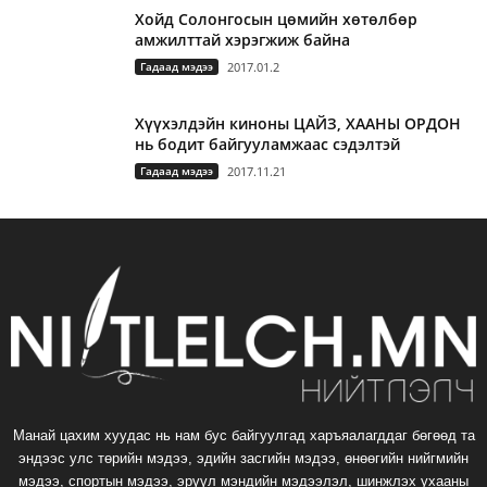
Хойд Солонгосын цөмийн хөтөлбөр
амжилттай хэрэгжиж байна
Гадаад мэдээ
2017.01.2
Хүүхэлдэйн киноны ЦАЙЗ, ХААНЫ ОРДОН
нь бодит байгууламжаас сэдэлтэй
Гадаад мэдээ
2017.11.21
Манай цахим хуудас нь нам бус байгуулгад харъяалагддаг бөгөөд та
эндээс улс төрийн мэдээ, эдийн засгийн мэдээ, өнөөгийн нийгмийн
мэдээ, спортын мэдээ, эрүүл мэндийн мэдээлэл, шинжлэх ухааны