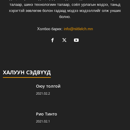
талаар, шинэ технологиин талаар, соёл урлагын мэдээ, таньд
хэрэгтэй зөвлөгөө болон гадаад мэдээ мэдээллийг олж унших
болно.
Холбоо барих:
info@niitlelch.mn
ХАЛУУН СЭДВҮҮД
Оюу толгой
2021.02.2
Рио Тинто
2021.02.1