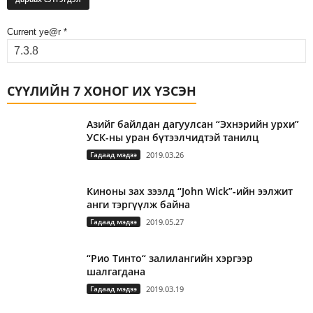
Current ye@r
*
СҮҮЛИЙН 7 ХОНОГ ИХ ҮЗСЭН
Азийг байлдан дагуулсан “Эхнэрийн урхи”
УСК-ны уран бүтээлчидтэй танилц
Гадаад мэдээ
2019.03.26
Киноны зах зээлд “John Wick”-ийн ээлжит
анги тэргүүлж байна
Гадаад мэдээ
2019.05.27
“Рио Тинто“ залилангийн хэргээр
шалгагдана
Гадаад мэдээ
2019.03.19