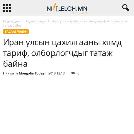
Нүүр хуудас
Гадаад мэдээ
Иран улсын цахилгааны хямд тариф, олборлогчдыг
татаж байна
ГАДААД МЭДЭЭ
Иран улсын цахилгааны хямд
тариф, олборлогчдыг татаж
байна
Нийтлэгч
Mongolia Today
-
2018.12.18
0