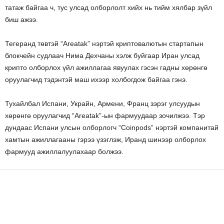
татаж байгаа ч, тус улсад олборлолт хийх нь тийм хялбар зүйл
биш ажээ.
Тегеранд төвтэй “Areatak” нэртэй криптовалютын стартапын
блокчейн судлаач Нима Дехчаны хэлж буйгаар Иран улсад
крипто олборлох үйл ажиллагаа явуулах гэсэн гадны хөрөнгө
оруулагчид тэдэнтэй маш ихээр холбогдож байгаа гэнэ.
Тухайлбал Испани, Украйн, Армени, Франц зэрэг улсуудын
хөрөнгө оруулагчид “Areatak”-ын фармуудаар зочилжээ. Тэр
дундаас Испани улсын олборлогч “Coinpods” нэртэй компанитай
хамтын ажиллагааны гэрээ үзэглэж, Иранд шинээр олборлох
фармууд ажиллалуулахаар болжээ.