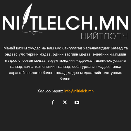
Манай цахим хуудас нь нам бус байгуулгад харъяалагддаг бөгөөд та
эндээс улс төрийн мэдээ, эдийн засгийн мэдээ, өнөөгийн нийгмийн
мэдээ, спортын мэдээ, эрүүл мэндийн мэдээлэл, шинжлэх ухааны
талаар, шинэ технологиин талаар, соёл урлагын мэдээ, таньд
хэрэгтэй зөвлөгөө болон гадаад мэдээ мэдээллийг олж унших
болно.
Холбоо барих:
info@niitlelch.mn