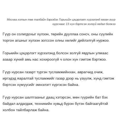
Москва хотын төв талбайн дэргэдэх Горькийн цэцэрлэгт хүрээлэнд явган гүүр
нурснаас 13 хүн бэртсэн золгүй явдал болжээ
Гүүр он солигдохыг хүлээн, төрийн дууллаа сонсч, оны сүүлийн
торгон агшныг хүлээн зогссон олны хөлийг дийлэлгүй нуржээ.
Горькийн цэцэрлэгт хүрээлэнд болсон золгүй явдлын улмаас
азаар хүний амь нас хохироогүй ч олон хүн гэмтэж бэртжээ.
Гүүр нурсан газарт түргэн тусламжийнхан, аврагчид очиж,
иргэдэд яаралтай тусламжийг газар дээр нь үзүүлж, хүнд гэмтэж
бэртсэн хүмүүсийг эмнэлэгт хүргэсэн байна.
Гүүр нурсан шалтгааныг даац хэтэрсэн, мөн гүүрийн бат бэх
байдал алдагдаж, техникийн хувьд бүрэн бүтэн байгаагүйтэй
холбон тайлбарлаж байна.