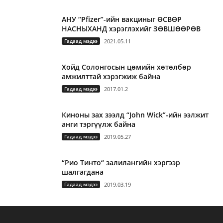
АНУ “Pfizer”-ийн вакциныг ӨСВӨР
НАСНЫХАНД хэрэглэхийг ЗӨВШӨӨРӨВ
Гадаад мэдээ
2021.05.11
Хойд Солонгосын цөмийн хөтөлбөр
амжилттай хэрэгжиж байна
Гадаад мэдээ
2017.01.2
Киноны зах зээлд “John Wick”-ийн ээлжит
анги тэргүүлж байна
Гадаад мэдээ
2019.05.27
“Рио Тинто“ залилангийн хэргээр
шалгагдана
Гадаад мэдээ
2019.03.19