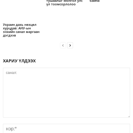
тушаалыг Монгол улс
байна
үл тоомсорлолоо
Украин дахь нөхцөл
хурцдав: АНУ-ын
энхийн санал маргаан
дэгдээв
ХАРИУ ҮЛДЭЭХ