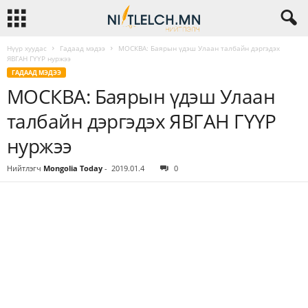
Нүүр хуудас
Гадаад мэдээ
МОСКВА: Баярын үдэш Улаан талбайн дэргэдэх
ЯВГАН ГҮҮР нуржээ
ГАДААД МЭДЭЭ
МОСКВА: Баярын үдэш Улаан
талбайн дэргэдэх ЯВГАН ГҮҮР
нуржээ
Нийтлэгч
Mongolia Today
-
2019.01.4
0