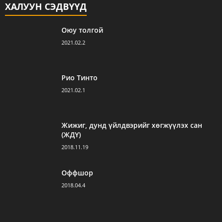
ХАЛУУН СЭДВҮҮД
Оюу толгой
2021.02.2
Рио Тинто
2021.02.1
Жижиг, дунд үйлдвэрийг хөгжүүлэх сан
(ЖДҮ)
2018.11.19
Оффшор
2018.04.4