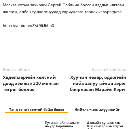
Москва хотын захирагч Сергей Собянин болсон явдлыг нягтлан
шалгаж, албан тушаалтнуудад хариуцлага тооцохыг үүрэгджээ.
https://youtu.be/ZVr9fiJbhh0
Өмнөх нийтлэл
Дараагийн нийтлэл
Хөдөлмөрийн хөлсний
Хуучин нөхөр, одоогийн
доод хэмжээ 320 мянган
найз залуутайгаа зэрэг
төгрөг боллоо
баярласан Мэрайя Кэри
Танд сонирхолтой байж болох
Нийтлэгчээс илүү ихийг
Путиныг айлчлалынх
Дэлхийн дундаж хэм
нь үер баривчлах
0.86 хэмээр нэмэгдсэн