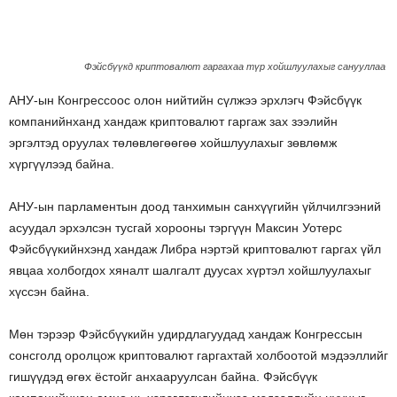
Фэйсбүүкд криптовалют гаргахаа түр хойшлуулахыг санууллаа
АНУ-ын Конгрессоос олон нийтийн сүлжээ эрхлэгч Фэйсбүүк
компанийнханд хандаж криптовалют гаргаж зах зээлийн
эргэлтэд оруулах төлөвлөгөөгөө хойшлуулахыг зөвлөмж
хүргүүлээд байна.
АНУ-ын парламентын доод танхимын санхүүгийн үйлчилгээний
асуудал эрхэлсэн тусгай хорооны тэргүүн Максин Уотерс
Фэйсбүүкийнхэнд хандаж Либра нэртэй криптовалют гаргах үйл
явцаа холбогдох хяналт шалгалт дуусах хүртэл хойшлуулахыг
хүссэн байна.
Мөн тэрээр Фэйсбүүкийн удирдлагуудад хандаж Конгрессын
сонсголд оролцож криптовалют гаргахтай холбоотой мэдээллийг
гишүүдэд өгөх ёстойг анхааруулсан байна. Фэйсбүүк