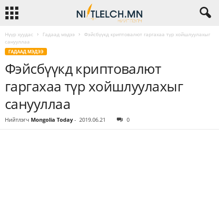
Нүүр хуудас
Гадаад мэдээ
Фэйсбүүкд криптовалют гаргахаа түр хойшлуулахыг
санууллаа
ГАДААД МЭДЭЭ
Фэйсбүүкд криптовалют
гаргахаа түр хойшлуулахыг
санууллаа
Нийтлэгч
Mongolia Today
-
2019.06.21
0