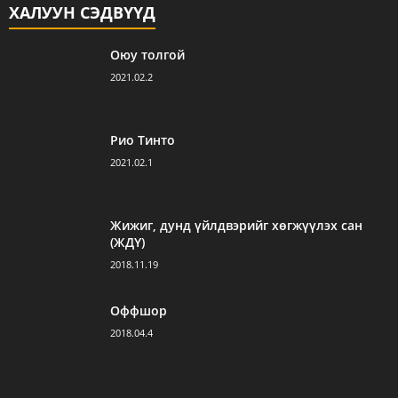
ХАЛУУН СЭДВҮҮД
Оюу толгой
2021.02.2
Рио Тинто
2021.02.1
Жижиг, дунд үйлдвэрийг хөгжүүлэх сан
(ЖДҮ)
2018.11.19
Оффшор
2018.04.4