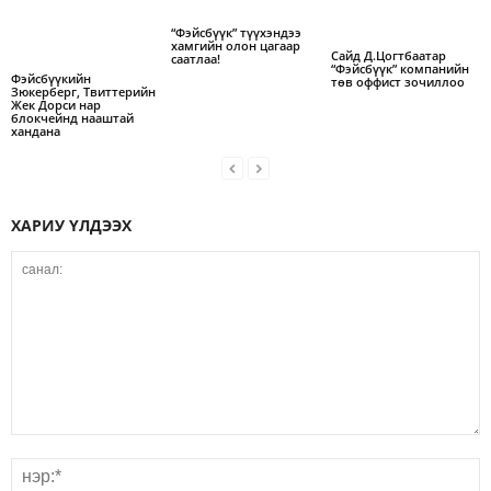
“Фэйсбүүк” түүхэндээ
хамгийн олон цагаар
Сайд Д.Цогтбаатар
саатлаа!
“Фэйсбүүк” компанийн
Фэйсбүүкийн
төв оффист зочиллоо
Зюкерберг, Твиттерийн
Жек Дорси нар
блокчейнд нааштай
хандана
ХАРИУ ҮЛДЭЭХ