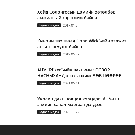
Хойд Солонгосын цөмийн хөтөлбөр
амжилттай хэрэгжиж байна
Гадаад мэдээ
2017.01.2
Киноны зах зээлд “John Wick”-ийн ээлжит
анги тэргүүлж байна
Гадаад мэдээ
2019.05.27
АНУ “Pfizer”-ийн вакциныг ӨСВӨР
НАСНЫХАНД хэрэглэхийг ЗӨВШӨӨРӨВ
Гадаад мэдээ
2021.05.11
Украин дахь нөхцөл хурцдав: АНУ-ын
энхийн санал маргаан дэгдээв
Гадаад мэдээ
2025.11.22