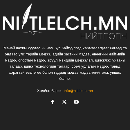
Манай цахим хуудас нь нам бус байгуулгад харъяалагддаг бөгөөд та
эндээс улс төрийн мэдээ, эдийн засгийн мэдээ, өнөөгийн нийгмийн
мэдээ, спортын мэдээ, эрүүл мэндийн мэдээлэл, шинжлэх ухааны
талаар, шинэ технологиин талаар, соёл урлагын мэдээ, таньд
хэрэгтэй зөвлөгөө болон гадаад мэдээ мэдээллийг олж унших
болно.
Холбоо барих:
info@niitlelch.mn