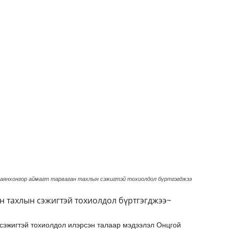
аянхонгор аймагт тарваган тахлын сэжигтэй тохиолдол бүртгэгджээ
н тахлын сэжигтэй тохиолдол бүртгэгджээ~
 сэжигтэй тохиолдол илэрсэн талаар мэдээлэл Онцгой