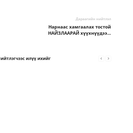
Дараагийн нийтлэл
Нарнаас хамгаалах тостой
НАЙЗЛААРАЙ хүүхнүүдээ…
ийтлэгчээс илүү ихийг