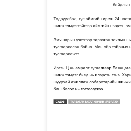
байдлын 
Тодруулбал, тус аймгийн иргэн 24 наст
шинж тэмдэгтэйгээр аймгийн нэгдсэн эмн
Эмч нарын үзлэгээр тарваган тахлын ш
тусгаарласан байна. Мөн ойр тойрных н
тусгаарлажээ.
Иргэн Ц нь амралт зугаалгаар Баянцаг
шинж тэмдэг биед нь илэрсэн гэнэ. Хар
шуурхай ажиллаж лобаротарийн шинжилг
биш болох нь тогтоогджээ.
СЭДЭВ
ТАРВАГАН ТАХАЛ ӨВЧИН ИЛЭРЛЭЭ