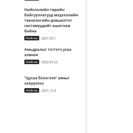
Нийслэлийн төрийн
байгууллагууд мэдээллийн
технологийн дэвшилтэт
системүүдийг ашиглаж
байна
Нийгэм
2021.03.1
Амьдралыг тэтгэгч усаа
хэмнэе
Нийгэм
2022.03.22
“Цусаа бэлэглэе” аяныг
эхлүүллээ
Нийгэм
2021.12.4