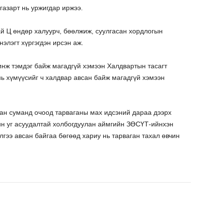
газарт нь уржигдар иржээ.
ай Ц өндөр халуурч, бөөлжиж, суулгасан хордлогын
элэгт хүргэгдэн ирсэн аж.
инж тэмдэг байж магадгүй хэмээн Халдвартын тасагт
ь хүмүүсийг ч халдвар авсан байж магадгүй хэмээн
аан суманд очоод тарваганы мах идсэний дараа дээрх
ин уг асуудалтай холбогдуулан аймгийн ЗӨСҮТ-ийнхэн
ээ авсан байгаа бөгөөд хариу нь тарваган тахал өвчин