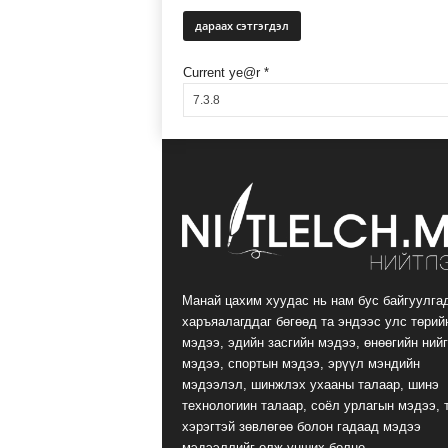
Current ye@r
*
Манай цахим хуудас нь нам бус байгуулга
харъяалагддаг бөгөөд та эндээс улс төрий
мэдээ, эдийн засгийн мэдээ, өнөөгийн ний
мэдээ, спортын мэдээ, эрүүл мэндийн
мэдээлэл, шинжлэх ухааны талаар, шинэ
технологиин талаар, соёл урлагын мэдээ, 
хэрэгтэй зөвлөгөө болон гадаад мэдээ
мэдээллийг олж унших болно.