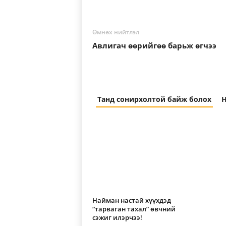
Өмнөх нийтлэл
Авлигач өөрийгөө барьж өгчээ
Танд сонирхолтой байж болох
Н
Найман настай хүүхдэд
“тарваган тахал” өвчний
сэжиг илэрчээ!