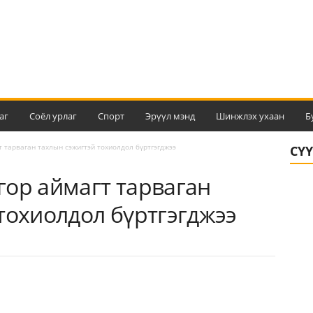
аг
Соёл урлаг
Спорт
Эрүүл мэнд
Шинжлэх ухаан
Б
 тарваган тахлын сэжигтэй тохиолдол бүртгэгджээ
СҮ
гор аймагт тарваган
тохиолдол бүртгэгджээ