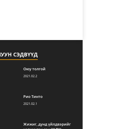
ЛУУН СЭДВҮҮД
Оюу толгой
2021.02.2
Рио Тинто
2021.02.1
Жижиг, дунд үйлдвэрийг