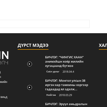
ДҮРСТ МЭДЭЭ
ХА
БИЧЛЭГ: “ЧИНГИС ХААН”
анимэйшн хоёр жилийн
хугацаанд бүтжээ
Соёл урлаг
2018.04.4
д
н
БИЧЛЭГ: Монгол улсын 38
гмийн
иргэн хар тамхины хэргээр
гадаадад ял эдэлж...
Нийгэм
2018.03.29
таньд
БИЧЛЭГ: Эрүүл амьдралын