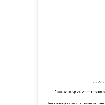
АНХААР: Б
~Баянхонгор аймагт тарвага
Баянхонгор аймагт тарваган тахлын