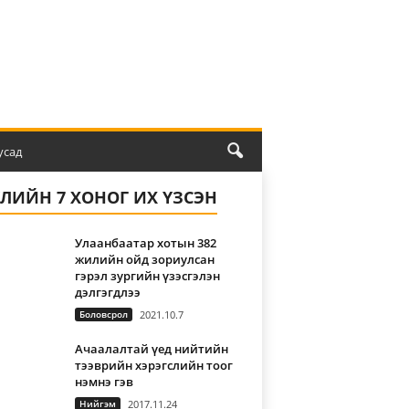
усад
ҮЛИЙН 7 ХОНОГ ИХ ҮЗСЭН
Улаанбаатар хотын 382
жилийн ойд зориулсан
гэрэл зургийн үзэсгэлэн
дэлгэгдлээ
Боловсрол
2021.10.7
Ачаалалтай үед нийтийн
тээврийн хэрэгслийн тоог
нэмнэ гэв
Нийгэм
2017.11.24