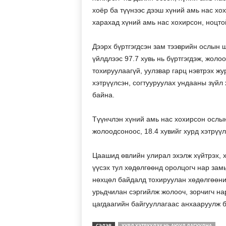
хоёр ба түүнээс дээш хүний амь нас хох
харахад хүний амь нас хохирсон, ноцто
Дээрх бүртгэгдсэн зам тээврийн ослын
үйлдлээс 97.7 хувь нь бүртгэгдэж, жол
тохируулаагүй, уулзвар гарц нэвтрэх жу
хэтрүүлсэн, согтууруулах ундааны зүйл 
байна.
Түүнчлэн хүний амь нас хохирсон ослын 
жолоодсоноос, 18.4 хувийг хурд хэтрүүл
Цаашид өвлийн улирал эхэлж хүйтрэх, х
үүсэх тул хөдөлгөөнд оролцогч нар зам
нөхцөл байдалд тохируулан хөдөлгөөний
урьдчилан сэргийлж жолооч, зорчигч на
цагдаагийн байгууллагаас анхааруулж 
СЭДЭВ
ХУРД ХЭТРҮҮЛЭХ НЬ АЮУЛ ДАГУУЛНА