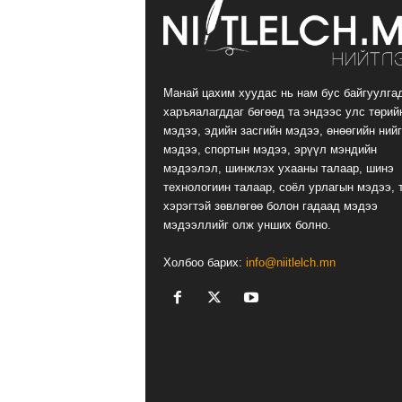
Манай цахим хуудас нь нам бус байгуулга
харъяалагддаг бөгөөд та эндээс улс төрий
мэдээ, эдийн засгийн мэдээ, өнөөгийн ний
мэдээ, спортын мэдээ, эрүүл мэндийн
мэдээлэл, шинжлэх ухааны талаар, шинэ
технологиин талаар, соёл урлагын мэдээ, 
хэрэгтэй зөвлөгөө болон гадаад мэдээ
мэдээллийг олж унших болно.
Холбоо барих:
info@niitlelch.mn