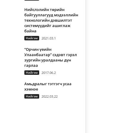
Нийслэлийн төрийн
байгууллагууд мэдээллийн
технологийн дэвшилтэт
системүүдийг ашиглаж
байна
Нийгэм
2021.03.1
“Орчин үеийн
Улаанбаатар” сэдэвт гэрэл
зургийн уралдааны дүн
гарлаа
Нийгэм
2017.06.2
Амьдралыг тэтгэгч усаа
хэмнэе
Нийгэм
2022.03.22