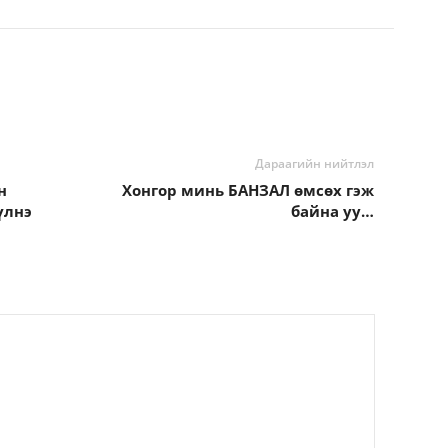
Дараагийн нийтлэл
н
Хонгор минь БАНЗАЛ өмсөх гэж
үлнэ
байна уу…