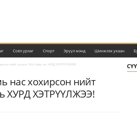
аг
Соёл урлаг
Спорт
Эрүүл мэнд
Шинжлэх ухаан
Б
хирсон нийт ослын 18.4 хувь нь ХУРД ХЭТРҮҮЛЖЭЭ!
СҮ
ь нас хохирсон нийт
нь ХУРД ХЭТРҮҮЛЖЭЭ!