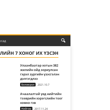
усад
ҮЛИЙН 7 ХОНОГ ИХ ҮЗСЭН
Улаанбаатар хотын 382
жилийн ойд зориулсан
гэрэл зургийн үзэсгэлэн
дэлгэгдлээ
Боловсрол
2021.10.7
Ачаалалтай үед нийтийн
тээврийн хэрэгслийн тоог
нэмнэ гэв
Нийгэм
2017.11.24