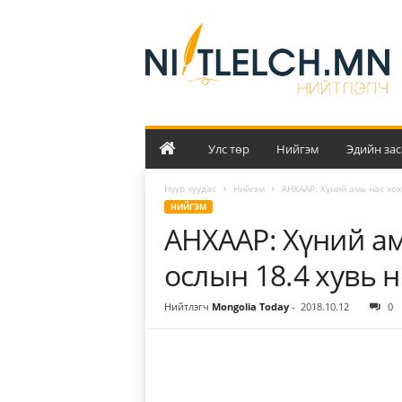
Н
и
й
т
л
э
л
ч
Улс төр
Нийгэм
Эдийн зас
Нүүр хуудас
Нийгэм
АНХААР: Хүний амь нас хо
НИЙГЭМ
АНХААР: Хүний ам
ослын 18.4 хувь 
Нийтлэгч
Mongolia Today
-
2018.10.12
0