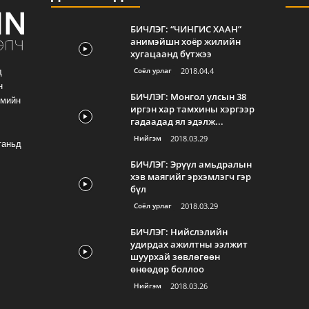
БИЧЛЭГ: “ЧИНГИС ХААН”
анимэйшн хоёр жилийн
хугацаанд бүтжээ
Соёл урлаг
2018.04.4
д
н
БИЧЛЭГ: Монгол улсын 38
гмийн
иргэн хар тамхины хэргээр
гадаадад ял эдэлж...
Нийгэм
2018.03.29
таньд
БИЧЛЭГ: Эрүүл амьдралын
хэв маягийг эрхэмлэгч гэр
бүл
Соёл урлаг
2018.03.29
БИЧЛЭГ: Нийслэлийн
удирдах ажилтны ээлжит
шуурхай зөвлөгөөн
өнөөдөр боллоо
Нийгэм
2018.03.26