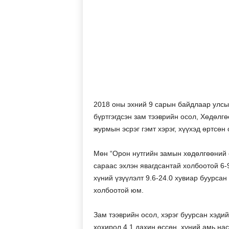
2018 оны эхний 9 сарын байдлаар улсы
бүртгэгдсэн зам тээврийн осол, Хөдөлг
журмын эсрэг гэмт хэрэг, хүүхэд өртсөн
Мөн “Орон нутгийн замын хөдөлгөөний с
сараас эхлэн явагдсантай холбоотой 6-9
хүний үзүүлэлт 9.6-24.0 хувиар буурсан
холбоотой юм.
Зам тээврийн осол, хэрэг буурсан хэди
хохирол 4.1 дахин өссөн, хүний амь нас