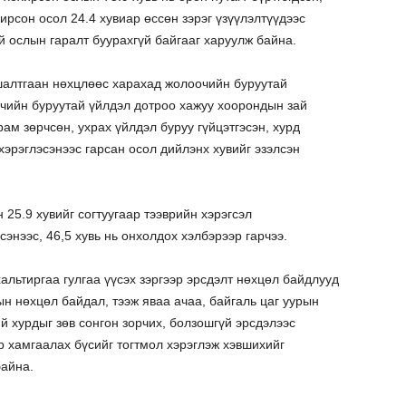
ирсон осол 24.4 хувиар өссөн зэрэг үзүүлэлтүүдээс
й ослын гаралт буурахгүй байгааг харуулж байна.
 шалтгаан нөхцлөөс харахад жолоочийн буруутай
оочийн буруутай үйлдэл дотроо хажуу хоорондын зай
рам зөрчсөн, ухрах үйлдэл буруу гүйцэтгэсэн, хурд
хэрэглэсэнээс гарсан осол дийлэнх хувийг эзэлсэн
25.9 хувийг согтуугаар тээврийн хэрэгсэл
сэнээс, 46,5 хувь нь онхолдох хэлбэрээр гарчээ.
альтиргаа гулгаа үүсэх зэргээр эрсдэлт нөхцөл байдлууд
ын нөхцөл байдал, тээж яваа ачаа, байгаль цаг уурын
 хурдыг зөв сонгон зорчих, болзошгүй эрсдэлээс
р хамгаалах бүсийг тогтмол хэрэглэж хэвшихийг
байна.