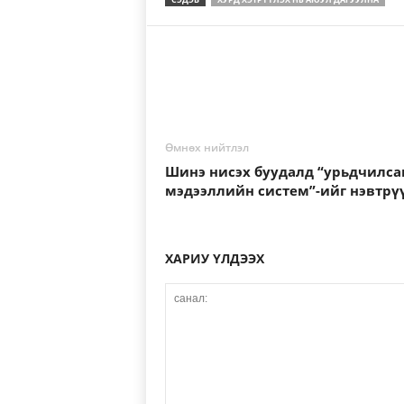
Өмнөх нийтлэл
Шинэ нисэх буудалд “урьдчилса
мэдээллийн систем”-ийг нэвтрү
ХАРИУ ҮЛДЭЭХ