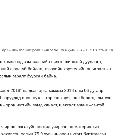
Хүний амь нас хохирсон нийт ослын 18.4 хувь нь ХУРД ХЭТРҮҮЛЖЭЭ!
н хэмжээнд зам тээврийн ослын шинжтэй дуудлага,
өөний аюулгүй байдал, тээврийн хэрэгслийн ашиглалтын
 ослын гаралт буурсан байна.
оёл-2018” нэгдсэн арга хэмжээ 2018 оны 06 дугаар
 саруудад орон нутагт гарсан хэрэг, нас баралт, гэмтсэн
 нь орон нутгийн замд хяналт, шалгалт эрчимжсэнтэй
й ч иргэн, аж ахуйн нэгжид учирсан эд материалын
 хохирсон ослын 75.9 хувь нь орон нутагт бүртгэгдсэн,