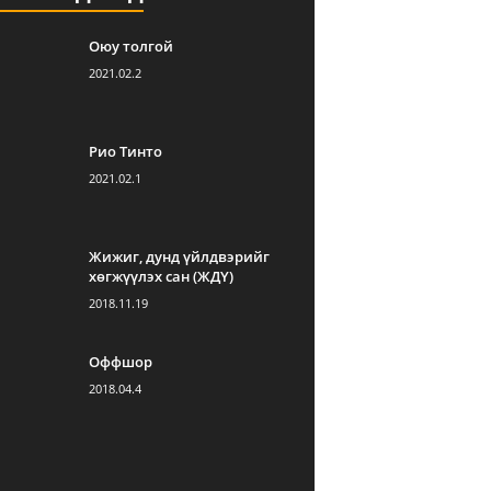
Оюу толгой
2021.02.2
Рио Тинто
2021.02.1
Жижиг, дунд үйлдвэрийг
хөгжүүлэх сан (ЖДҮ)
2018.11.19
Оффшор
2018.04.4