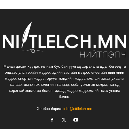
Манай цахим хуудас нь нам бус байгуулгад харъяалагддаг бөгөөд та
эндээс улс төрийн мэдээ, эдийн засгийн мэдээ, өнөөгийн нийгмийн
мэдээ, спортын мэдээ, эрүүл мэндийн мэдээлэл, шинжлэх ухааны
талаар, шинэ технологиин талаар, соёл урлагын мэдээ, таньд
хэрэгтэй зөвлөгөө болон гадаад мэдээ мэдээллийг олж унших
болно.
Холбоо барих:
info@niitlelch.mn