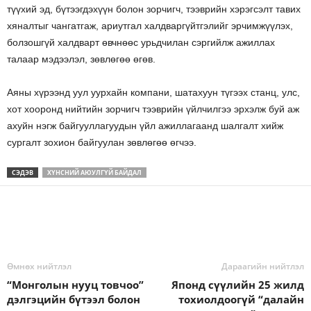
түүхий эд, бүтээгдэхүүн болон зорчигч, тээврийн хэрэгсэлт тавих
хяналтыг чангатгаж, ариутгал халдваргүйтгэлийг эрчимжүүлэх,
болзошгүй халдварт өвчнөөс урьдчилан сэргийлж ажиллах
талаар мэдээлэл, зөвлөгөө өгөв.
Аяны хүрээнд уул уурхайн компани, шатахуун түгээх станц, улс,
хот хооронд нийтийн зорчигч тээврийн үйлчилгээ эрхэлж буй аж
ахуйн нэгж байгууллагуудын үйл ажиллагаанд шалгалт хийж
сургалт зохион байгуулан зөвлөгөө өгчээ.
СЭДЭВ
ХҮНСНИЙ АЮУЛГҮЙ БАЙДАЛ
Өмнөх нийтлэл
Дараагийн нийтлэл
“Монголын нууц товчоо”
Японд сүүлийн 25 жилд
дэлгэцийн бүтээл болон
тохиолдоогүй “далайн