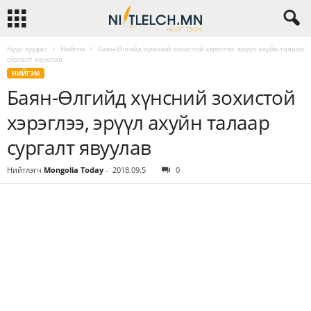
Нүүр хуудас
Нийгэм
Баян-Өлгийд хүнсний зохистой хэрэглээ, эрүүл ахуйн талаар
сургалт явуулав
НИЙГЭМ
Баян-Өлгийд хүнсний зохистой
хэрэглээ, эрүүл ахуйн талаар
сургалт явуулав
Нийтлэгч
Mongolia Today
-
2018.09.5
0