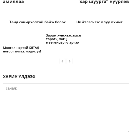
амиллаа
хар шуурга” нүүрлэв
Танд сонирхолтой байж болох
Нийтлэгчээс илүү ихийг
Зарим хүнснээс эмгэг
төрөгч, хөгц,
мөөгөнцөр илэрчээ
Монгол нэртэй ХЯТАД
ногоог ялгаж мэдэх үү!
ХАРИУ ҮЛДЭЭХ