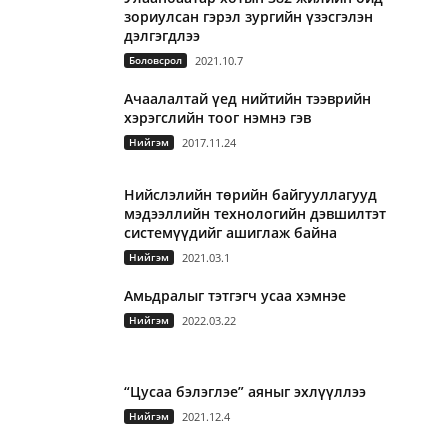
зориулсан гэрэл зургийн үзэсгэлэн
дэлгэгдлээ
Боловсрол
2021.10.7
Ачаалалтай үед нийтийн тээврийн
хэрэгслийн тоог нэмнэ гэв
Нийгэм
2017.11.24
Нийслэлийн төрийн байгууллагууд
мэдээллийн технологийн дэвшилтэт
системүүдийг ашиглаж байна
Нийгэм
2021.03.1
Амьдралыг тэтгэгч усаа хэмнэе
Нийгэм
2022.03.22
“Цусаа бэлэглэе” аяныг эхлүүллээ
Нийгэм
2021.12.4