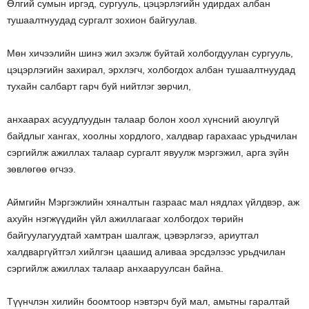
Өлгий сумын иргэд, сургууль, цэцэрлэгийн удирдах албан
тушаалтнуудад сургалт зохион байгуулав.
Мөн хичээлийн шинэ жил эхэлж буйтай холбогдуулан сургууль,
цэцэрлэгийн захирал, эрхлэгч, холбогдох албан тушаалтнуудад
тухайн салбарт гарч буй нийтлэг зөрчил,
анхаарах асуудлуудын талаар болон хоол хүнсний аюулгүй
байдлыг хангах, хоолны хордлого, халдвар гарахаас урьдчилан
сэргийлж ажиллах талаар сургалт явуулж мэргэжил, арга зүйн
зөвлөгөө өгчээ.
Аймгийн Мэргэжлийн хяналтын газраас мал нядлах үйлдвэр, аж
ахуйн нэгжүүдийн үйл ажиллагааг холбогдох төрийн
байгуулагуудтай хамтран шалгаж, цэвэрлэгээ, ариутгал
халдваргүйтгэл хийлгэн цаашид аливаа эрсдэлээс урьдчилан
сэргийлж ажиллах талаар анхааруулсан байна.
Түүнчлэн хилийн боомтоор нэвтэрч буй мал, амьтны гаралтай