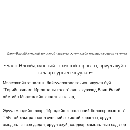
Баян-Өлгийд хүнсний зохистой хэрэглээ, эрүүл ахуйн талаар сургалт явуулав
~Баян-Өлгийд хүнсний зохистой хэрэглээ, эрүүл ахуйн
талаар сургалт явуулав~
Мэргэжлийн хяналтын байгууллагаас зохион явуулж буй
“Төрийн хяналт-Иргэн таны төлөө” аяны хүрээнд Баян-Өлгий
аймгийн Мэргэжлийн хяналтын газар,
Эрүүл мэндийн газар, “Иргэдийн хэрэглээний боловсролын төв”
ТББ-тай хамтран хоол хүнсний зохистой хэрэглээ, эрүүл
амьдралын зөв дадал, эрүүл ахуй, халдвар хамгааллын сэдвээр