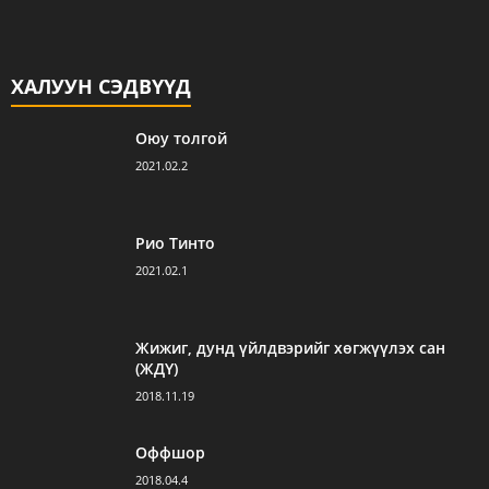
ХАЛУУН СЭДВҮҮД
Оюу толгой
2021.02.2
Рио Тинто
2021.02.1
Жижиг, дунд үйлдвэрийг хөгжүүлэх сан
(ЖДҮ)
2018.11.19
Оффшор
2018.04.4