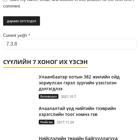
comment.
Current ye@r
*
СҮҮЛИЙН 7 ХОНОГ ИХ ҮЗСЭН
Улаанбаатар хотын 382 жилийн ойд
зориулсан гэрэл зургийн үзэсгэлэн
дэлгэгдлээ
Боловсрол
2021.10.7
Ачаалалтай үед нийтийн тээврийн
хэрэгслийн тоог нэмнэ гэв
Нийгэм
2017.11.24
Нийслэлийн төрийн байгууллагууд