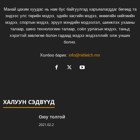
Манай цахим хуудас нь нам бус байгуулгад харъяалагддаг бөгөөд та
эндээс улс төрийн мэдээ, эдийн засгийн мэдээ, өнөөгийн нийгмийн
мэдээ, спортын мэдээ, эрүүл мэндийн мэдээлэл, шинжлэх ухааны
талаар, шинэ технологиин талаар, соёл урлагын мэдээ, таньд
хэрэгтэй зөвлөгөө болон гадаад мэдээ мэдээллийг олж унших
болно.
Холбоо барих:
info@niitlelch.mn
ХАЛУУН СЭДВҮҮД
Оюу толгой
2021.02.2