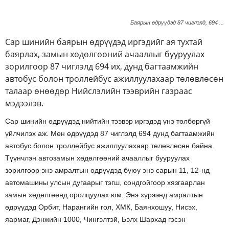
Баярын өдрүүдэд 87 чиглэлд, 694 ...
Сар шинийн баярын өдрүүдэд иргэдийг ая тухтай
баярлах, замын хөдөлгөөний ачааллыг бууруулах
зорилгоор 87 чиглэлд 694 их, дунд багтаамжийн
автобус болон троллейбус ажиллуулахаар төлөвлөсөн
талаар өнөөдөр Нийслэлийн тээврийн газраас
мэдээлэв.
Сар шинийн өдрүүдэд нийтийн тээвэр иргэдэд үнэ төлбөргүй
үйлчилэх аж. Мөн өдрүүдэд 87 чиглэлд 694 дунд багтаамжийн
автобус болон троллейбус ажиллуулахаар төлөвлөсөн байна.
Түүнчлэн автозамын хөдөлгөөний ачааллыг бууруулах
зорилгоор энэ амралтын өдрүүдэд буюу энэ сарын 11, 12-нд
автомашины улсын дугаарыг тэгш, сондгойгоор хязгаарлан
замын хөдөлгөөнд оролцуулах юм. Энэ хүрээнд амралтын
өдрүүдэд Орбит, Нарангийн гол, ХМК, Баянхошуу, Нисэх,
яармаг, Дэнжийн 1000, Чингэлтэй, Бэлх Шархад гэсэн