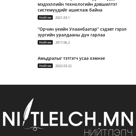
мэдээллийн технологийн дэвшилтэт
системүүдийг ашиглаж байна
Нийгэм
2021.03.1
“Орчин үеийн Улаанбаатар” сэдэвт гэрэл
зургийн уралдааны дүн гарлаа
Нийгэм
2017.06.2
Амьдралыг тэтгэгч усаа хэмнэе
Нийгэм
2022.03.22