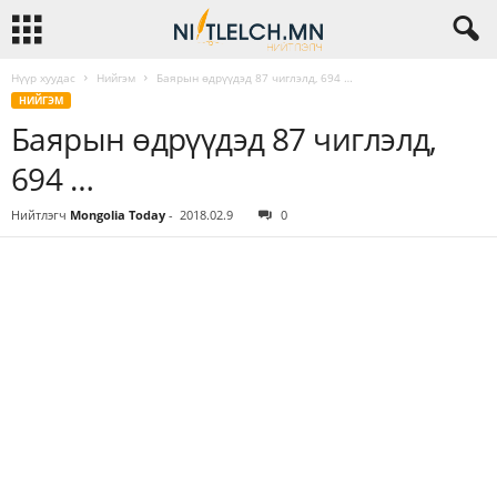
Нүүр хуудас
Нийгэм
Баярын өдрүүдэд 87 чиглэлд, 694 …
НИЙГЭМ
Баярын өдрүүдэд 87 чиглэлд,
694 …
Нийтлэгч
Mongolia Today
-
2018.02.9
0