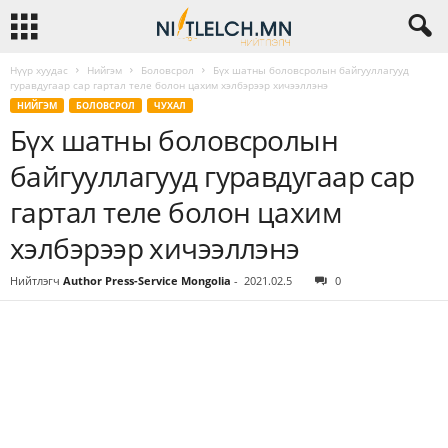
Нүүр хуудас
Нийгэм
Боловсрол
Бүх шатны боловсролын байгууллагууд
гуравдугаар сар гартал теле болон цахим хэлбэрээр хичээллэнэ
НИЙГЭМ
БОЛОВСРОЛ
ЧУХАЛ
Бүх шатны боловсролын
байгууллагууд гуравдугаар сар
гартал теле болон цахим
хэлбэрээр хичээллэнэ
Нийтлэгч
Author Press-Service Mongolia
-
2021.02.5
0