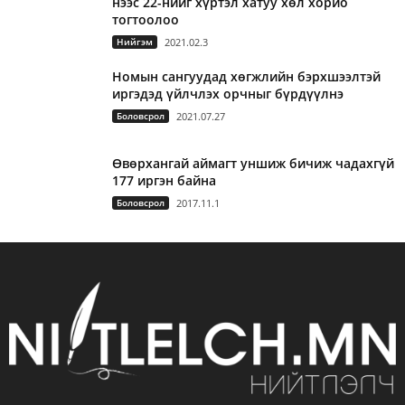
нээс 22-нийг хүртэл хатуу хөл хорио
тогтоолоо
Нийгэм
2021.02.3
Номын сангуудад хөгжлийн бэрхшээлтэй
иргэдэд үйлчлэх орчныг бүрдүүлнэ
Боловсрол
2021.07.27
Өвөрхангай аймагт уншиж бичиж чадахгүй
177 иргэн байна
Боловсрол
2017.11.1