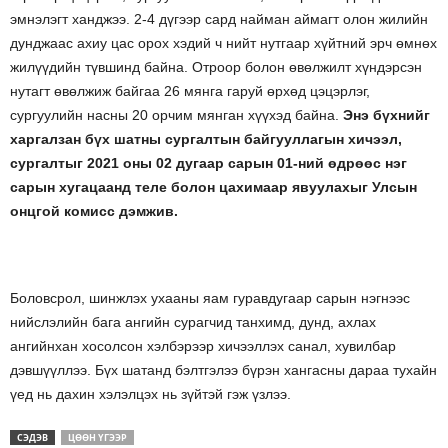
эмнэлэгт ханджээ. 2-4 дүгээр сард найман аймагт олон жилийн
дунджаас ахиу цас орох хэдий ч нийт нутгаар хүйтний эрч өмнөх
жилүүдийн түвшинд байна. Отроор болон өвөлжилт хүндэрсэн
нутагт өвөлжиж байгаа 26 мянга гаруй өрхөд цэцэрлэг,
сургуулийн насны 20 орчим мянган хүүхэд байна.
Энэ бүхнийг
харгалзан бүх шатны сургалтын байгууллагын хичээл,
сургалтыг 2021 оны 02 дугаар сарын 01-ний өдрөөс нэг
сарын хугацаанд теле болон цахимаар явуулахыг Улсын
онцгой комисс дэмжив.
Боловсрол, шинжлэх ухааны яам гуравдугаар сарын нэгнээс
нийслэлийн бага ангийн сурагчид танхимд, дунд, ахлах
ангийнхан хосолсон хэлбэрээр хичээллэх санал, хувилбар
дэвшүүллээ. Бүх шатанд бэлтгэлээ бүрэн хангасны дараа тухайн
үед нь дахин хэлэлцэх нь зүйтэй гэж үзлээ.
СЭДЭВ
ЦӨӨН ҮГЭЭР