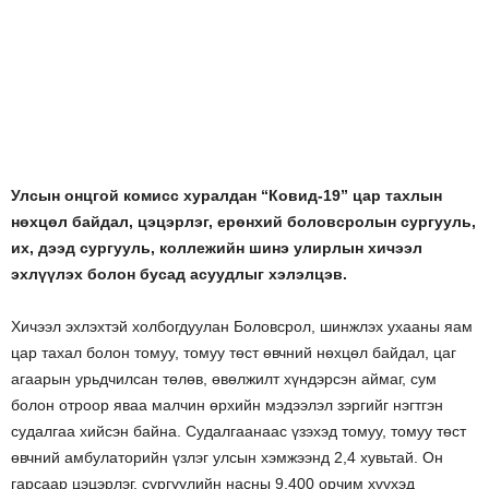
Улсын онцгой комисс хуралдан “Ковид-19” цар тахлын
нөхцөл байдал, цэцэрлэг, ерөнхий боловсролын сургууль,
их, дээд сургууль, коллежийн шинэ улирлын хичээл
эхлүүлэх болон бусад асуудлыг хэлэлцэв.
Хичээл эхлэхтэй холбогдуулан Боловсрол, шинжлэх ухааны яам
цар тахал болон томуу, томуу төст өвчний нөхцөл байдал, цаг
агаарын урьдчилсан төлөв, өвөлжилт хүндэрсэн аймаг, сум
болон отроор яваа малчин өрхийн мэдээлэл зэргийг нэгтгэн
судалгаа хийсэн байна. Судалгаанаас үзэхэд томуу, томуу төст
өвчний амбулаторийн үзлэг улсын хэмжээнд 2,4 хувьтай. Он
гарсаар цэцэрлэг, сургуулийн насны 9,400 орчим хүүхэд