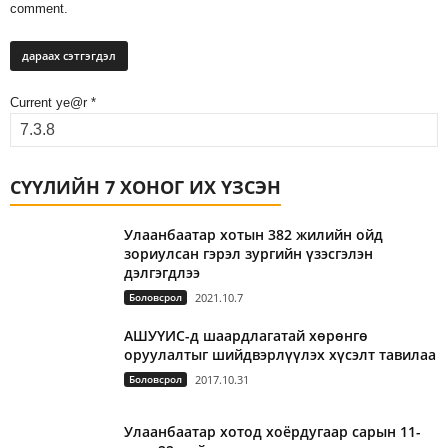
comment.
Current ye@r
*
СҮҮЛИЙН 7 ХОНОГ ИХ ҮЗСЭН
Улаанбаатар хотын 382 жилийн ойд
зориулсан гэрэл зургийн үзэсгэлэн
дэлгэгдлээ
Боловсрол
2021.10.7
АШУҮИС-д шаардлагатай хөрөнгө
оруулалтыг шийдвэрлүүлэх хүсэлт тавилаа
Боловсрол
2017.10.31
Улаанбаатар хотод хоёрдугаар сарын 11-