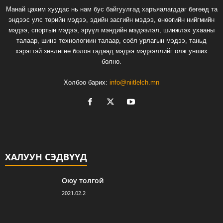
Манай цахим хуудас нь нам бус байгуулгад харъяалагддаг бөгөөд та
эндээс улс төрийн мэдээ, эдийн засгийн мэдээ, өнөөгийн нийгмийн
мэдээ, спортын мэдээ, эрүүл мэндийн мэдээлэл, шинжлэх ухааны
талаар, шинэ технологиин талаар, соёл урлагын мэдээ, таньд
хэрэгтэй зөвлөгөө болон гадаад мэдээ мэдээллийг олж унших
болно.
Холбоо барих:
info@niitlelch.mn
ХАЛУУН СЭДВҮҮД
Оюу толгой
2021.02.2