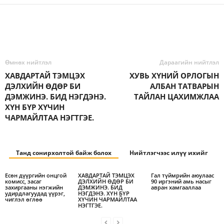
Өмнөх нийтлэл
Дараагийн нийтлэл
ХАВДАРТАЙ ТЭМЦЭХ
ХУВЬ ХҮНИЙ ОРЛОГЫН
ДЭЛХИЙН ӨДӨР БИ
АЛБАН ТАТВАРЫН
ДЭМЖИНЭ. БИД НЭГДЭНЭ.
ТАЙЛАН ЦАХИМЖЛАА
ХҮН БҮР ХҮЧИН
ЧАРМАЙЛТАА НЭГТГЭЕ.
Танд сонирхолтой байж болох
Нийтлэгчээс илүү ихийг
Есөн дүүргийн онцгой
ХАВДАРТАЙ ТЭМЦЭХ
Гал түймрийн аюулаас
комисс, засаг
ДЭЛХИЙН ӨДӨР БИ
90 иргэний амь насыг
захиргааны нэгжийн
ДЭМЖИНЭ. БИД
авран хамгааллаа
удирдлагуудад үүрэг,
НЭГДЭНЭ. ХҮН БҮР
чиглэл өглөө
ХҮЧИН ЧАРМАЙЛТАА
НЭГТГЭЕ.