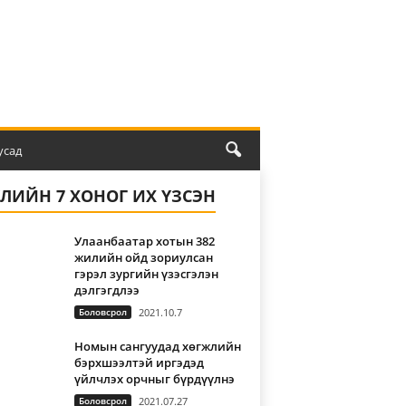
усад
ҮЛИЙН 7 ХОНОГ ИХ ҮЗСЭН
Улаанбаатар хотын 382
жилийн ойд зориулсан
гэрэл зургийн үзэсгэлэн
дэлгэгдлээ
Боловсрол
2021.10.7
Номын сангуудад хөгжлийн
бэрхшээлтэй иргэдэд
үйлчлэх орчныг бүрдүүлнэ
Боловсрол
2021.07.27