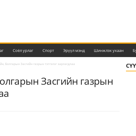
аг
Соёл урлаг
Спорт
Эрүүл мэнд
Шинжлэх ухаан
Б
йн, Болгарын Засгийн газрын тэтгэлэг зарлагдлаа
СҮ
Болгарын Засгийн газрын
аа