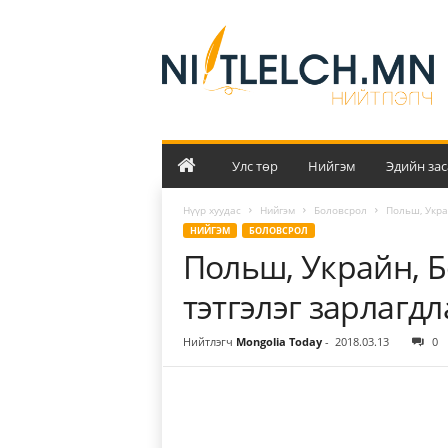
Н
и
й
т
л
э
л
ч
Улс төр
Нийгэм
Эдийн зас
Нүүр хуудас
Нийгэм
Боловсрол
Польш, Укра
НИЙГЭМ
БОЛОВСРОЛ
Польш, Украйн, 
тэтгэлэг зарлагдл
Нийтлэгч
Mongolia Today
-
2018.03.13
0