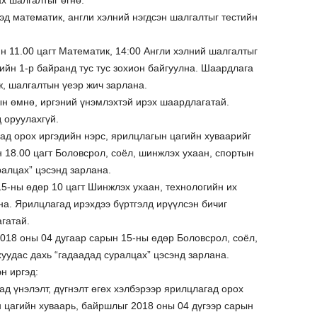
х шалгалтыг өгнө:
эд математик, англи хэлний нэгдсэн шалгалтыг тестийн
н 11.00 цагт Математик, 14:00 Англи хэлний шалгалтыг
ийн 1-р байранд тус тус зохион байгуулна. Шаардлага
ж, шалгалтын үеэр жич зарлана.
ын өмнө, иргэний үнэмлэхтэй ирэх шаардлагатай.
 оруулахгүй.
ад орох иргэдийн нэрс, ярилцлагын цагийн хуваарийг
 18.00 цагт Боловсрол, соёл, шинжлэх ухаан, спортын
алцах” цэсэнд зарлана.
5-ны өдөр 10 цагт Шинжлэх ухаан, технологийн их
на. Ярилцлагад ирэхдээ бүртгэлд ирүүлсэн бичиг
гатай.
018 оны 04 дугаар сарын 15-ны өдөр Боловсрол, соёл,
уудас дахь “гадаадад суралцах” цэсэнд зарлана.
н иргэд:
ад үнэлэлт, дүгнэлт өгөх хэлбэрээр ярилцлагад орох
 цагийн хуваарь, байршлыг 2018 оны 04 дүгээр сарын