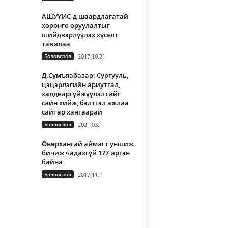
АШУҮИС-д шаардлагатай
хөрөнгө оруулалтыг
шийдвэрлүүлэх хүсэлт
тавилаа
Боловсрол
2017.10.31
Д.Сумъяабазар: Сургууль,
цэцэрлэгийн ариутгал,
халдваргүйжүүлэлтийг
сайн хийж, бэлтгэл ажлаа
сайтар хангаарай
Боловсрол
2021.03.1
Өвөрхангай аймагт уншиж
бичиж чадахгүй 177 иргэн
байна
Боловсрол
2017.11.1