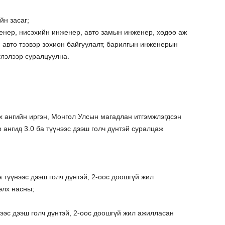
йн засаг;
енер, нисэхийн инженер, авто замын инженер, хөдөө аж
 авто тээвэр зохион байгуулалт, барилгын инженерын
глэлээр суралцуулна.
х ангийн иргэн, Монгол Улсын магадлан итгэмжлэгдсэн
р ангид 3.0 ба түүнээс дээш голч дүнтэй суралцаж
а түүнээс дээш голч дүнтэй, 2-оос доошгүй жил
элх насны;
үнээс дээш голч дүнтэй, 2-оос доошгүй жил ажилласан