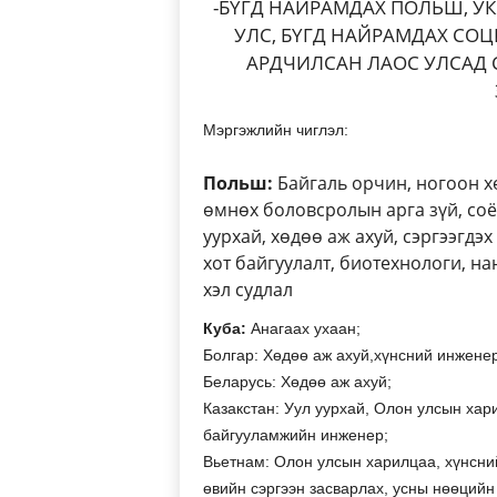
-БҮГД НАЙРАМДАХ ПОЛЬШ, УКР
УЛС, БҮГД НАЙРАМДАХ СОЦ
АРДЧИЛСАН ЛАОС УЛСАД
Мэргэжлийн чиглэл:
Польш:
Байгаль орчин, ногоон хө
өмнөх боловсролын арга зүй, соёл
уурхай, хөдөө аж ахуй, сэргээгдэ
хот байгуулалт, биотехнологи, н
хэл судлал
Куба:
Анагаах ухаан;
Болгар: Хөдөө аж ахуй,хүнсний инжене
Беларусь: Хөдөө аж ахуй;
Казакстан: Уул уурхай, Олон улсын хар
байгууламжийн инженер;
Вьетнам: Олон улсын харилцаа, хүнсни
өвийн сэргээн засварлах, усны нөөцийн 