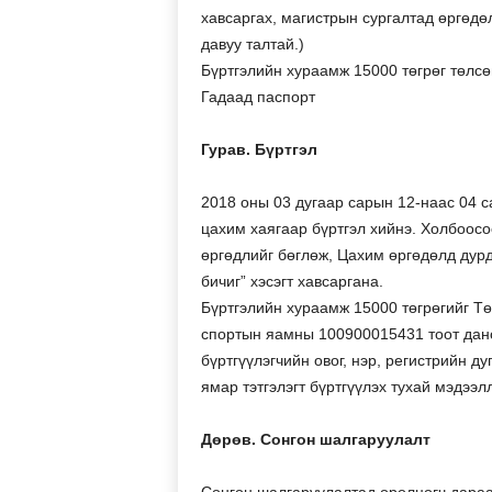
хавсаргах, магистрын сургалтад өргөдө
давуу талтай.)
Бүртгэлийн хураамж 15000 төгрөг төлсө
Гадаад паспорт
Гурав. Бүртгэл
2018 оны 03 дугаар сарын 12-наас 04 с
цахим хаягаар бүртгэл хийнэ. Холбоосоо
өргөдлийг бөглөж, Цахим өргөдөлд дурд
бичиг” хэсэгт хавсаргана.
Бүртгэлийн хураамж 15000 төгрөгийг Тө
спортын яамны 100900015431 тоот дан
бүртгүүлэгчийн овог, нэр, регистрийн ду
ямар тэтгэлэгт бүртгүүлэх тухай мэдээ
Дөрөв. Сонгон шалгаруулалт