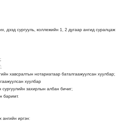
х, дээд сургууль, коллежийн 1, 2 дугаар ангид суралцаж
;
;
нгийн хавсралтын нотариатаар баталгаажуулсан хуулбар;
гаажуулсан хуулбар
 сургуулийн захирлын албан бичиг;
н баримт.
 ангийн иргэн: