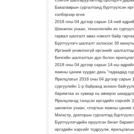
Сонгон шалгаруулалтад оролцогч дараа
Бакалаврын сургалтанд бүртгүүлсэн ирг
хэлбэрээр өгнө.
2018 оны 04 дүгээр сарын 14-ний өдрий
Шинжлэх ухаан, технологийн их сургуул
гарвал шалгалт авах нэмэлт байр гарга
Бүртгүүлэгч шалгалт эхлэхээс 30 минут
Иргэний үнэмлэхгүй иргэнийг шалгалтад
Бичгийн шалгалтын дүн болон ярилцлаг
2018 оны 04 дүгээр сарын 14-ны өдрийн
яамны цахим хуудас дахь “гадаадад сур
Ярилцлагыг 2018 оны 04 дүгээр сарын 1
сургуулийн 1-р байранд зохион байгуул
баримтаа эх хувиар нь авчирэх шаардла
Ярилцлагад тэнцсэн иргэдийн нэрсийг 2
шинжлэх ухаан, спортын яамны цахим х
Магистр, докторын сургалтад бүртгүүлсэ
Бүртгүүлэгчдийн ирүүлсэн бичиг баримт
иргэдийн нэрсийг тодруулж, ярилцлагын