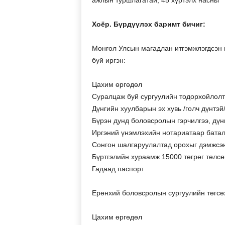
ажлын туршлагатай, 45 хүртэлх насны
Хоёр. Бүрдүүлэх баримт бичиг:
Монгол Улсын магадлан итгэмжлэгдсэн и
буй иргэн:
Цахим өргөдөл
Суралцаж буй сургуулийн тодорхойлолт
Дүнгийн хуулбарын эх хувь /голч дүнтэй/
Бүрэн дунд боловсролын гэрчилгээ, дү
Иргэний үнэмлэхийн нотариатаар батал
Сонгон шалгаруулалтад орохыг дэмжсэн
Бүртгэлийн хураамж 15000 төгрөг төлсө
Гадаад паспорт
Ерөнхий боловсролын сургуулийн төгсөх
Цахим өргөдөл