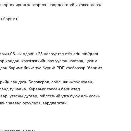
л гаргах иргэд хавсаргах шаардлагагүй ч хавсаргавал
н баримт;
арын 08-ны өдрийн 23 цаг хүртэл esis.edu.mn/grant
р хандан, хэрэглэгчийн эрх үүсгэн нэвтэрч, цахим
сан баримт бичиг тус бүрийг PDF хэлбэрээр “баримт
рийн сан дахь Боловсрол, соёл, шинжлэх ухаан,
санд тушаана. Хураамж төлсөн баримтад
гаар, утасны дугаар, гүйлгээний утга буюу аль улсын
ллийг заавал оруулах шаардлагатай.