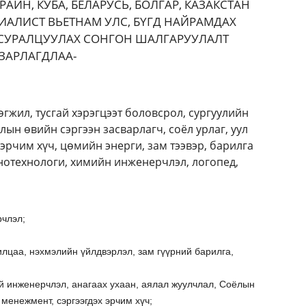
АЙН, КУБА, БЕЛАРУСЬ, БОЛГАР, КАЗАКСТАН
ИАЛИСТ ВЬЕТНАМ УЛС, БҮГД НАЙРАМДАХ
 СУРАЛЦУУЛАХ СОНГОН ШАЛГАРУУЛАЛТ
ЗАРЛАГДЛАА-
гжил, тусгай хэрэгцээт боловсрол, сургуулийн
ын өвийн сэргээн засварлагч, соёл урлаг, уул
х эрчим хүч, цөмийн энерги, зам тээвэр, барилга
анотехнологи, химийн инженерчлэл, логопед,
рчлэл;
илцаа, нэхмэлийн үйлдвэрлэл, зам гүүрний барилга,
й инженерчлэл, анагаах ухаан, аялал жуулчлал, Соёлын
менежмент, сэргээгдэх эрчим хүч;