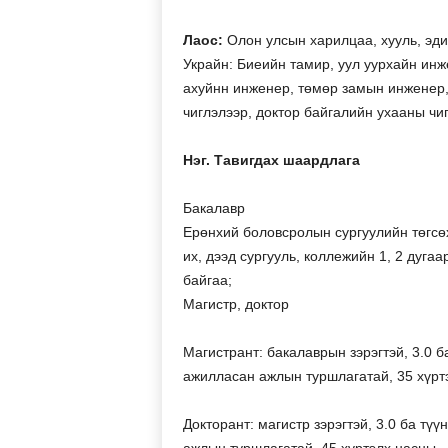
Лаос:
Олон улсын харилцаа, хууль, эди
Украйн: Биеийн тамир, уул уурхайн инж
ахуйнн инженер, төмөр замын инженер,
чиглэлээр, доктор байгалийн ухааны чи
Нэг. Тавигдах шаардлага
Бакалавр
Ерөнхий боловсролын сургуулийн төгсө
их, дээд сургууль, коллежийн 1, 2 дугаа
байгаа;
Магистр, доктор
Магистрант: бакалаврын зэрэгтэй, 3.0 б
ажилласан ажлын туршлагатай, 35 хүрт
Докторант: магистр зэрэгтэй, 3.0 ба тү