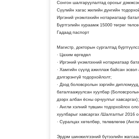
Сонгон шалгаруулалтад орохыг дэмжсэн
Сүүлийн хагас жилийн дүнгийн тодорхо
Иргэний үнэмлэхийн нотариатаар батал
Бүртгэлийн хураамж 15000 төгрөг төлсө
Гадаад паспорт
Магистр, докторын сургалтад бүртгүүлсэ
· Цахим өргөдөл
· Иргэний үнэмлэхний нотариатаар бат
· Хамгийн сүүлд ажиллаж байсан эсвэл
дэлгэрэнгүй тодорхойлолт;
· Дээд боловсролын зэргийн дипломууд
баталгаажуулсан хуулбар (Боловсролын
дээрх албан ёсны орчуулгыг хавсаргах);
· Англи хэлний түвшин тодорхойлох оло
хуулбарыг хавсаргах /Шалгалтыг 2016 о
· Суралцах хөтөлбөр, төлөвлөгөө (Англи
Эрдэм шинжилгээний бүтээлийн жагсаалт