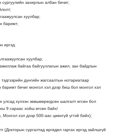
 сургуулийн захирлын албан бичиг;
йлолт;
гаажуулсан хуулбар;
н баримт;
н иргэд:
алгаажуулсан хуулбар;
 ажиллаж байгаа байгууллагын ажил, зан байдлын
, тэдгээрийн дүнгийн жагсаалтын нотариатаар
 баримт бичиг монгол хэл дээр биш бол монгол хэл
н улсад хүлээн зөвшөөрөгдсөн шалгалт өгсөн бол
ны 9 сараас хойш өгсөн байх/
, Монгол хэл дээр 500-аас цөөнгүй үгтэй байх);
 (Докторын сургалтад өргөдөл гаргах иргэд зайлшгүй