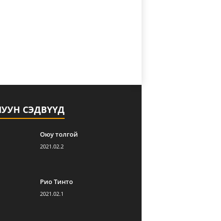
ЛУУН СЭДВҮҮД
Оюу толгой
2021.02.2
Рио Тинто
2021.02.1