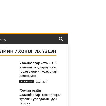
усад
ҮЛИЙН 7 ХОНОГ ИХ ҮЗСЭН
Улаанбаатар хотын 382
жилийн ойд зориулсан
гэрэл зургийн үзэсгэлэн
дэлгэгдлээ
Боловсрол
2021.10.7
“Орчин үеийн
Улаанбаатар” сэдэвт гэрэл
зургийн уралдааны дүн
гарлаа