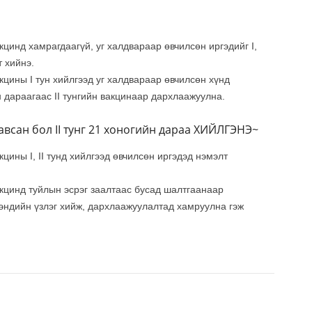
цинд хамрагдаагүй, уг халдвараар өвчилсөн иргэдийг I,
 хийнэ.
цины I тун хийлгээд уг халдвараар өвчилсөн хүнд
 дараагаас II тунгийн вакцинаар дархлаажуулна.
 авсан бол II тунг 21 хоногийн дараа ХИЙЛГЭНЭ~
цины I, II тунд хийлгээд өвчилсөн иргэдэд нэмэлт
кцинд туйлын эсрэг заалтаас бусад шалтгаанаар
эндийн үзлэг хийж, дархлаажуулалтад хамруулна гэж