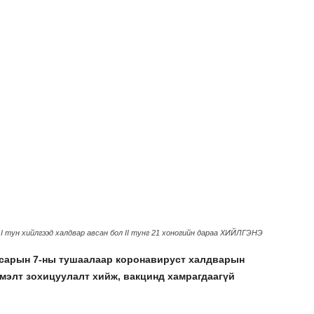
I тун хийлгээд халдвар авсан бол II тунг 21 хоногийн дараа ХИЙЛГЭНЭ
сарын 7-ны тушаалаар коронавируст халдварын
мэлт зохицуулалт хийж, вакцинд хамрагдаагүй