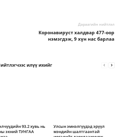
Дараагийн нийтлэл
Коронавируст халдвар 477-оор
нэмэгдэж, 9 хүн нас барлаа
ийтлэгчээс илүү ихийг
лчүүдийн 93.2 хувь нь
Улсын эмнэлгүүдэд эрүүл
ны эхний ТУНГАА
мэндийн шалтгаантай
эжээ
иргэдийг дархлаажуулж