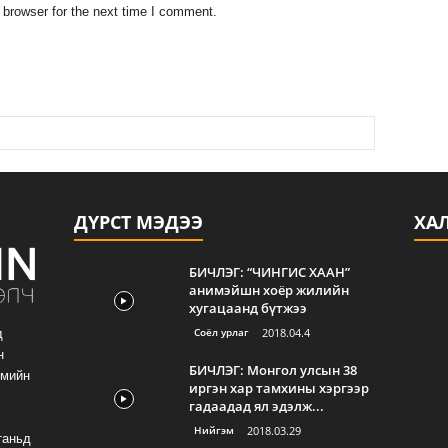
 browser for the next time I comment.
ДҮРСТ МЭДЭЭ
ХА
БИЧЛЭГ: “ЧИНГИС ХААН”
анимэйшн хоёр жилийн
хугацаанд бүтжээ
Соёл урлаг
2018.04.4
д
н
БИЧЛЭГ: Монгол улсын 38
гмийн
иргэн хар тамхины хэргээр
гадаадад ял эдэлж...
Нийгэм
2018.03.29
таньд