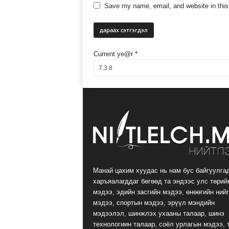
Save my name, email, and website in this
Current ye@r
*
Манай цахим хуудас нь нам бус байгуулга
харъяалагддаг бөгөөд та эндээс улс төрий
мэдээ, эдийн засгийн мэдээ, өнөөгийн ний
мэдээ, спортын мэдээ, эрүүл мэндийн
мэдээлэл, шинжлэх ухааны талаар, шинэ
технологиин талаар, соёл урлагын мэдээ, 