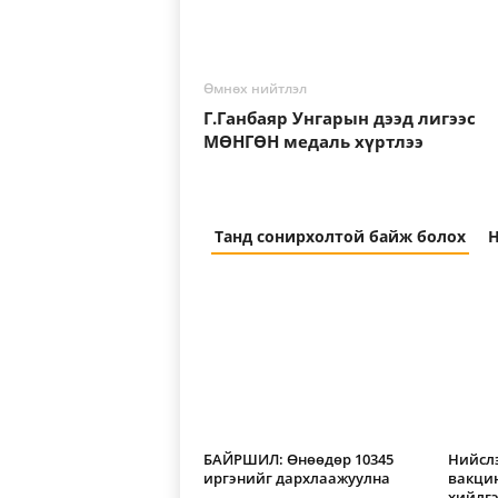
Өмнөх нийтлэл
Г.Ганбаяр Унгарын дээд лигээс
МӨНГӨН медаль хүртлээ
Танд сонирхолтой байж болох
Н
БАЙРШИЛ: Өнөөдөр 10345
Нийслэ
иргэнийг дархлаажуулна
вакци
хийлг