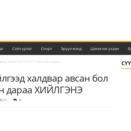
аг
Соёл урлаг
Спорт
Эрүүл мэнд
Шинжлэх ухаан
Б
двар авсан бол II тунг 21 хоногийн дараа...
СҮ
йлгээд халдвар авсан бол
ийн дараа ХИЙЛГЭНЭ
05.11
0