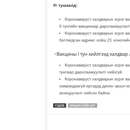
Уг тушаалд:
Коронавируст халдварын эсрэг вак
II тунгийн вакцинаар дархлаажуулалт
Коронавируст халдварын эсрэг вак
батлагдсан өдрөөс хойш 21 хоногийн
~Вакцины I тун хийлгээд халдвар
Коронавируст халдварын эсрэг вак
тунгаар дархлаажуулалт хийхгүй.
Коронавируст халдварын эсрэг ва
хамрагдаагүй иргэдэд дахин эрүүл м
зохицуулалт хийсэн байна.
СЭДЭВ
ВАКЦИН ХИЙХ ЦЭГ