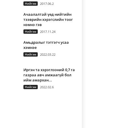
Нийгэм
2017.06.2
Ачаалалтай үед нийтийн
тээврийн хэрэгслийн тоог
нэмнэ гэв
Нийгэм
2017.11.24
Амьдралыг тэтгэгч усаа
хэмнэе
Нийгэм
2022.03.22
Иргэн та хэрэглээний 0,7 га
газраа авч амжаагүй бол
ийм амархан...
Нийгэм
2022.02.6