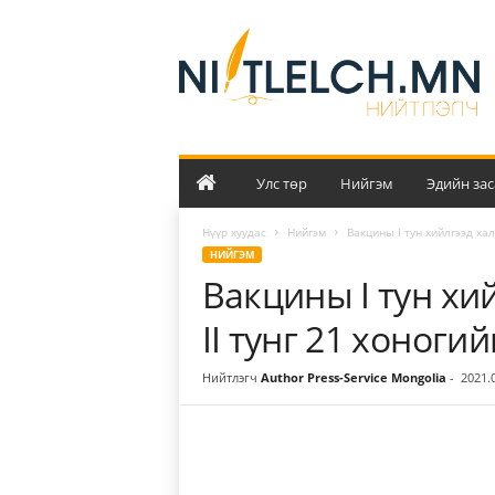
Н
и
й
т
л
э
л
ч
Улс төр
Нийгэм
Эдийн зас
Нүүр хуудас
Нийгэм
Вакцины I тун хийлгээд хал
НИЙГЭМ
Вакцины I тун хи
II тунг 21 хоног
Нийтлэгч
Author Press-Service Mongolia
-
2021.