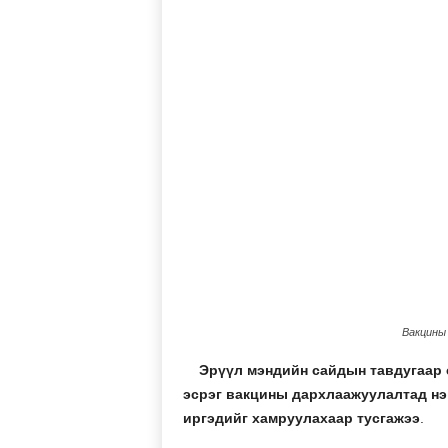
Вакцины 
Эрүүл мэндийн сайдын тавдугаар 
эсрэг вакцины дархлаажуулалтад нэ
иргэдийг хамруулахаар тусгажээ
.