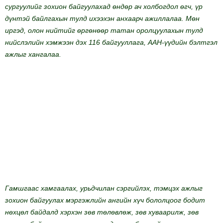
сургуулийг зохион байгуулахад өндөр ач холбогдол өгч, үр
дүнтэй байлгахын тулд ихээхэн анхаарч ажиллалаа. Мөн
иргэд, олон нийтийг өргөнөөр татан оролцуулахын тулд
нийслэлийн хэмжээн дэх 116 байгууллага, ААН-үүдийн бэлтгэл
ажлыг хангалаа.
Гамшгаас хамгаалах, урьдчилан сэргийлэх, тэмцэх ажлыг
зохион байгуулах мэргэжлийн ангийн хүч бололцоог бодит
нөхцөл байдалд хэрхэн зөв төлөвлөж, зөв хуваарилж, зөв