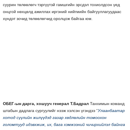
суурин төлөөлөгч тэргүүтэй гамшгийн эрсдэл тохиолдсон үед
онцгой нөхцөлд ажиллах иргэний нийгмийн байгууллагуудаас
хүндэт зочид төлөөлөгчид оролцож байгаа юм.
ОБЕГ-ын дарга, хошууч генерал Т.Бадрал
Танхимын команд
штабын дадлага сургуулийг нээж хэлсэн үгэндээ “
Улаанбаатар
хотод сүүлийн жилүүдэд газар хөдлөлийн томоохон
голомтууд идэвхжиж, их, бага хэмжээний чичирхийлэл байнга