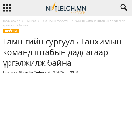
Нүүр хуудас
Нийгэм
Гамшгийн сургууль Танхимын команд штабын дадлагаар
үргэлжилж байна
НИЙГЭМ
Гамшгийн сургууль Танхимын
команд штабын дадлагаар
үргэлжилж байна
Нийтлэгч
Mongolia Today
-
2019.04.24
0