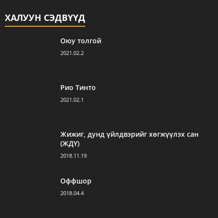
ХАЛУУН СЭДВҮҮД
Оюу толгой
2021.02.2
Рио Тинто
2021.02.1
Жижиг, дунд үйлдвэрийг хөгжүүлэх сан
(ЖДҮ)
2018.11.19
Оффшор
2018.04.4