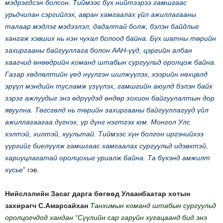
мэдрэгдсэн болсон. Тиймээс бүх нийтээрээ гамшгаас
урьдчилан сэргийлэх, авран хамгаалах үйл ажиллагааны
талаар мэдлэг мэдээлэл, дадалтай болж, бэлэн байдлыг
хангаж хэвших нь нэн чухал болоод байна. Бүх шатны төрийн
захиргааны байгууллага болон ААН-үүд, цэргийн албан
хаагчид өнөөдрийн команд штабын сургуульд оролцож байна.
Газар хөдлөлтийн үед нүүлгэн шилжүүлэх, хээрийн нөхцөлд
эрүүл мэндийн тусламж үзүүлэх, гамшгийн аюулд бэлэн байх
зэрэг ажлуудыг энэ өдрүүдэд өндөр зохион байгуулалтын дор
явуулна. Төгсгөлд нь төрийн захиргааны байгууллагууд үйл
ажиллагаагаа дүгнэх, үр дүнг нэгтгэх юм. Монгол Улс
хэлтэй, хилтэй, хуультай. Тиймээс хүн болгон иргэнийхээ
үүргийг биелүүлж гамшгаас хамгаалах сургуульд идэвхтэй,
хариуцлагатай оролцохыг уриалж байна. Та бүхэнд амжилт
хүсье
” гэв.
Нийслэлийн Засаг дарга бөгөөд Улаанбаатар хотын
захирагч С.Амарсайхан
Танхимын команд штабын сургуульд
оролцогчдод хандан “Сүүлийн сар гаруйн хугацаанд бид энэ