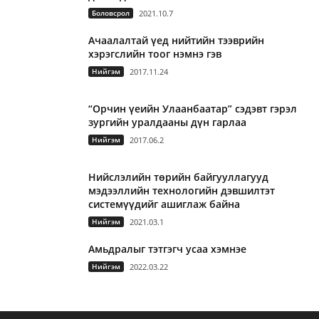
Боловсрол
2021.10.7
Ачаалалтай үед нийтийн тээврийн
хэрэгслийн тоог нэмнэ гэв
Нийгэм
2017.11.24
“Орчин үеийн Улаанбаатар” сэдэвт гэрэл
зургийн уралдааны дүн гарлаа
Нийгэм
2017.06.2
Нийслэлийн төрийн байгууллагууд
мэдээллийн технологийн дэвшилтэт
системүүдийг ашиглаж байна
Нийгэм
2021.03.1
Амьдралыг тэтгэгч усаа хэмнэе
Нийгэм
2022.03.22