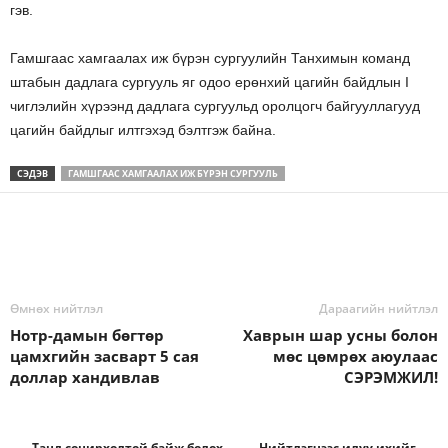
гэв.
Гамшгаас хамгаалах иж бүрэн сургуулийн Танхимын команд
штабын дадлага сургууль яг одоо ерөнхий цагийн байдлын I
чиглэлийн хүрээнд дадлага сургуульд оролцогч байгууллагууд
цагийн байдлыг илтгэхэд бэлтгэж байна.
СЭДЭВ
ГАМШГААС ХАМГААЛАХ ИЖ БҮРЭН СУРГУУЛЬ
Өмнөх нийтлэл
Дараагийн нийтлэл
Нотр-дамын бөгтөр
Хаврын шар усны болон
цамхгийн засварт 5 сая
мөс цөмрөх аюулаас
доллар хандивлав
СЭРЭМЖИЛ!
Танд сонирхолтой байж болох
Нийтлэгчээс илүү ихийг