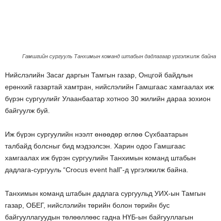
Гамшгийн сургууль Танхимын команд штабын дадлагаар үргэлжилж байна
Нийслэлийн Засаг даргын Тамгын газар, Онцгой байдлын
ерөнхий газартай хамтран, нийслэлийн Гамшгаас хамгаалах иж
бүрэн сургуулийг Улаанбаатар хотноо 30 жилийн дараа зохион
байгуулж буй.
Иж бүрэн сургуулийн нээлт өнөөдөр өглөө Сүхбаатарын
талбайд болсныг бид мэдээлсэн. Харин одоо Гамшгаас
хамгаалах иж бүрэн сургуулийн Танхимын команд штабын
дадлага-сургууль “Crocus event hall”-д үргэлжилж байна.
Танхимын команд штабын дадлага сургуульд УИХ-ын Тамгын
газар, ОБЕГ, нийслэлийн төрийн болон төрийн бус
байгууллагуудын төлөөллөөс гадна НҮБ-ын байгууллагын