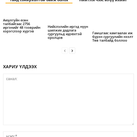
Аюулгүйн есөн
талбайгаас 2756
Нийслэлийн иргэд нүүн
иргэнийг 48 тээврийн
шилжих дадлага
хэрэгслээр хүргэв
Гамшгаас хамгаалах иж
сургуульд идэвхтэй
бүрэн сургуулийн нээлт
оролцов
Төв талбайд боллоо
ХАРИУ ҮЛДЭЭХ