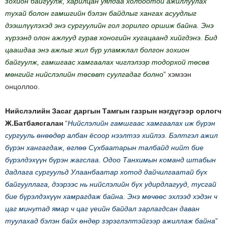
зохион байгуулж, харилцан уялдаа холбоотой ажиллуулах
тухай болон гамшгийн бэлэн байдлыг хангах асуудлыг
дээшлүүлэхэд энэ сургуулийн гол зорилго оршиж байна. Энэ
хүрээнд олон ажлууд гурав хоногийн хугацаанд хийгдэнэ. Бид
цаашдаа энэ ажлыг жил бүр уламжлал болгон зохион
байгуулж, гамшгаас хамгаалах чиглэлээр тодорхой төсөв
мөнгийг нийслэлийн төсөвт суулгадаг болно
” хэмээн
онцоллоо.
Нийслэлийн Засаг даргын Тамгын газрын нэгдүгээр орлогч
Ж.Батбаясгалан
“
Нийслэлийн гамшгаас хамгаалах иж бүрэн
сургууль өнөөдөр албан ёсоор нээлтээ хийлээ. Бэлтгэл ажил
бүрэн хангагдаж, өглөө Сүхбаатарын талбайд нийт бие
бүрэлдэхүүн бүрэн жагслаа. Одоо Танхимын команд штабын
дадлага сургуульд Улаанбаатар хотод дайчилгаатай бүх
байгууллага, дээрээс нь нийслэлийн бүх удирдлагууд, тусгай
бие бүрэлдэхүүн хамрагдаж байна. Энэ мөчөөс эхлээд хэдэн ч
цаг минутад ямар ч цаг үеийн байдал зарлагдсан даван
туулахад бэлэн байх өндөр зэрэглэлтэйгээр ажиллаж байна
”