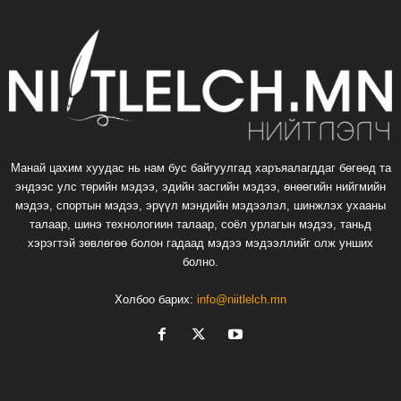
Манай цахим хуудас нь нам бус байгуулгад харъяалагддаг бөгөөд та
эндээс улс төрийн мэдээ, эдийн засгийн мэдээ, өнөөгийн нийгмийн
мэдээ, спортын мэдээ, эрүүл мэндийн мэдээлэл, шинжлэх ухааны
талаар, шинэ технологиин талаар, соёл урлагын мэдээ, таньд
хэрэгтэй зөвлөгөө болон гадаад мэдээ мэдээллийг олж унших
болно.
Холбоо барих:
info@niitlelch.mn