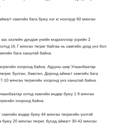
.
аймагт хамгийн бага буюу нэг кг ноолуур 60 мянган
 зах зээлийн дундаж үнийн мэдээллээр үхрийн 2
отод 16.7 мянган төгрөг байгаа нь хамгийн дээд үнэ бол
хамгийн бага ханштай байна.
төгрөгийн хооронд байна. Адууны шир Улаанбаатар
өгрөг, Булган, Хөвсгөл, Дорнод аймагт хамгийн бага
 7-10 мянган төгрөгийн хооронд үнэ ханштай байна.
лаанбаатар хотод хамгийн өндөр буюу 1.9 мянган
өгрөгийн хооронд байна.
 хамгийн өндөр буюу 44 мянган төгрөгийн үнэтэй
 буюу 20 мянган төгрөг, бусад аймагт 30-42 мянган