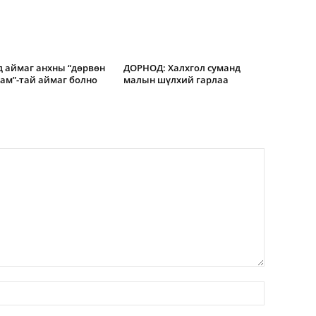
 аймаг анхны “дөрвөн
ДОРНОД: Халхгол суманд
зам”-тай аймаг болно
малын шүлхий гарлаа