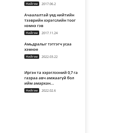
Нийгэм
2017.06.2
Ачаалалтай үед нийтийн
тээврийн хэрэгслийн тоог
нэмнэ гэв
Нийгэм
2017.11.24
Амьдралыг тэтгэгч усаа
хэмнэе
Нийгэм
2022.03.22
Иргэн та хэрэглээний 0,7 га
газраа авч амжаагүй бол
ийм амархан...
Нийгэм
2022.02.6