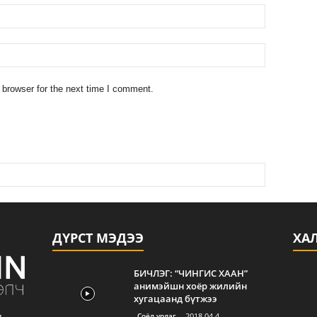
 browser for the next time I comment.
ДҮРСТ МЭДЭЭ
ХА
БИЧЛЭГ: “ЧИНГИС ХААН”
анимэйшн хоёр жилийн
хугацаанд бүтжээ
Соёл урлаг
2018.04.4
д