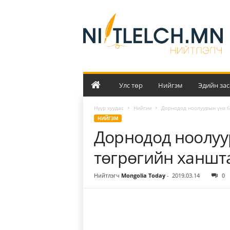
Н
и
й
т
л
э
л
ч
Улс төр
Нийгэм
Эдийн зас
Нүүр хуудас
Нийгэм
Дорнодод ноолуурын үнэ 6
НИЙГЭМ
Дорнодод ноолуу
төгрөгийн ханшт
Нийтлэгч
Mongolia Today
-
2019.03.14
0