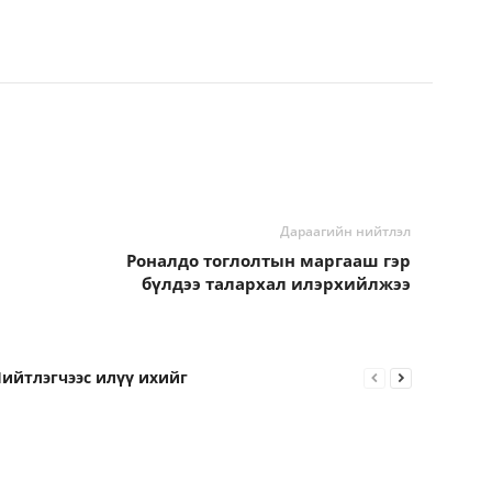
Дараагийн нийтлэл
Роналдо тоглолтын маргааш гэр
бүлдээ талархал илэрхийлжээ
ийтлэгчээс илүү ихийг