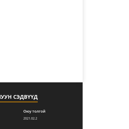
ЛУУН СЭДВҮҮД
Оюу толгой
2021.02.2