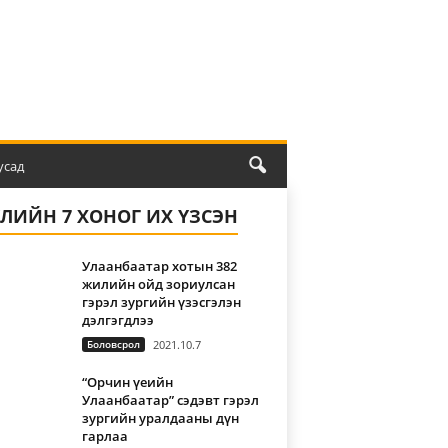
усад
ҮЛИЙН 7 ХОНОГ ИХ ҮЗСЭН
Улаанбаатар хотын 382
жилийн ойд зориулсан
гэрэл зургийн үзэсгэлэн
дэлгэгдлээ
Боловсрол
2021.10.7
“Орчин үеийн
Улаанбаатар” сэдэвт гэрэл
зургийн уралдааны дүн
гарлаа