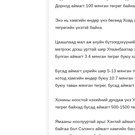
Дорнод аймагт 100 мянган төгрөг байна
Энэ нь хамгийн өндөр үнэ бөгөөд Ховд 
төгрөгийн үнэтэй байна.
Цаашлаад мал аж ахуйн бүтээгдэхүүний
метрээс дээш урттай шир Улаанбаатар х
Булган аймагт 3.4 мянган төгрөг буюу 
Бусад аймагт үхрийн шир 5-13 мянган 
хотод хамгийн өндөр буюу 10.7 мянган т
буюу таван мянган төгрөг, бусад аймагт
Хонины ноостой нэхийний дундаж үнэ У
төгрөг байхад бусад аймагт 500-1500 т
Ямааны ноолууртай арьс Хэнтий аймагт
байгаа бол Сэлэнгэ аймагт хамгийн бага