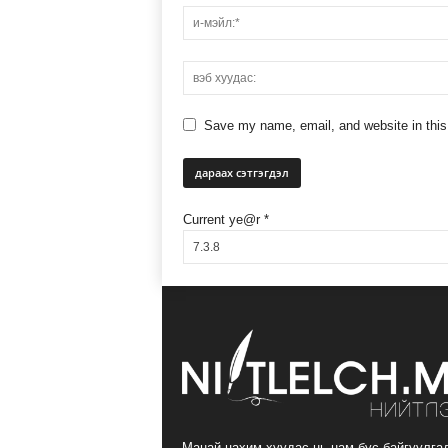
Save my name, email, and website in this
Current ye@r
*
Манай цахим хуудас нь нам бус байгуулга