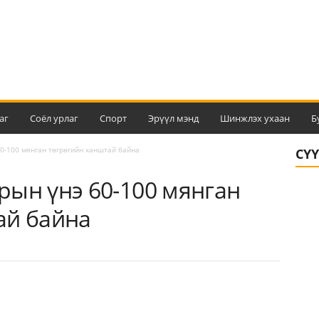
аг
Соёл урлаг
Спорт
Эрүүл мэнд
Шинжлэх ухаан
Б
0-100 мянган төгрөгийн ханштай байна
СҮ
рын үнэ 60-100 мянган
ай байна