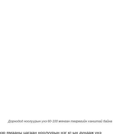
Дорнодод ноолуурын үнэ 60-100 мянган төгрөгийн ханштай байна
ээр ямааны цагаан ноолуурын нэг кг-ын дундаж үнэ