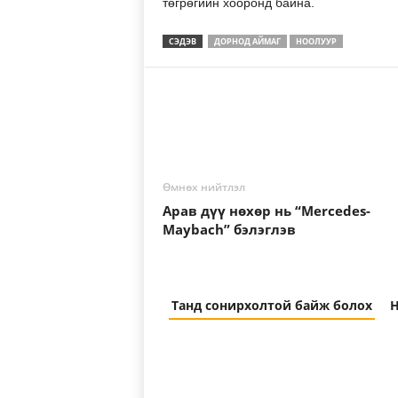
төгрөгийн хооронд байна.
СЭДЭВ
ДОРНОД АЙМАГ
НООЛУУР
Өмнөх нийтлэл
Арав дүү нөхөр нь “Mercedes-
Maybach” бэлэглэв
Танд сонирхолтой байж болох
Н