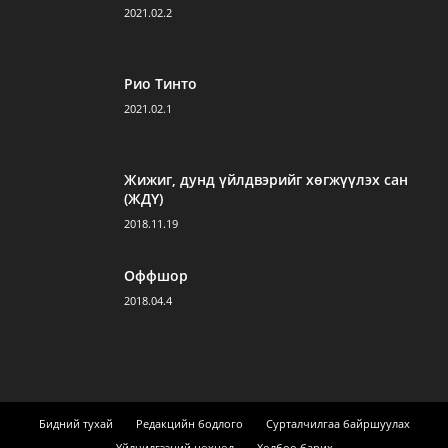
2021.02.2
Рио Тинто
2021.02.1
Жижиг, дунд үйлдвэрийг хөгжүүлэх сан
(ЖДҮ)
2018.11.19
Оффшор
2018.04.4
Бидний тухай
Редакцийн бодлого
Сурталчилгаа байршуулах
Үйлчилгээний нөхцөл
Холбоо барих