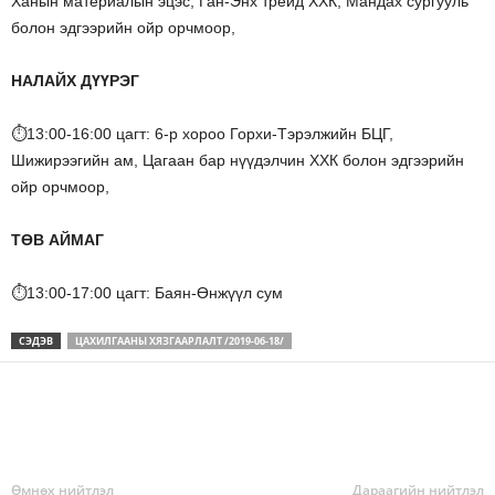
Ханын материалын эцэс, Ган-Энх трейд ХХК, Мандах сургууль
болон эдгээрийн ойр орчмоор,
НАЛАЙХ ДҮҮРЭГ
⏱13:00-16:00 цагт: 6-р хороо Горхи-Тэрэлжийн БЦГ,
Шижирээгийн ам, Цагаан бар нүүдэлчин ХХК болон эдгээрийн
ойр орчмоор,
ТӨВ АЙМАГ
⏱13:00-17:00 цагт: Баян-Өнжүүл сум
СЭДЭВ
ЦАХИЛГААНЫ ХЯЗГААРЛАЛТ /2019-06-18/
Өмнөх нийтлэл
Дараагийн нийтлэл