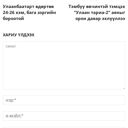
Улаанбаатарт өдөртөө
Тэмбүү өвчинтэй тэмцэх
24-26 хэм, бага зэргийн
“Улаан тариа-2” аяныг
бороотой
орон даяар эхлүүллээ
ХАРИУ ҮЛДЭЭХ