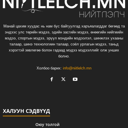
Манай цахим хуудас нь нам бус байгуулгад харъяалагддаг бөгөөд та
эндээс улс төрийн мэдээ, эдийн засгийн мэдээ, өнөөгийн нийгмийн
мэдээ, спортын мэдээ, эрүүл мэндийн мэдээлэл, шинжлэх ухааны
талаар, шинэ технологиин талаар, соёл урлагын мэдээ, таньд
хэрэгтэй зөвлөгөө болон гадаад мэдээ мэдээллийг олж унших
болно.
Холбоо барих:
info@niitlelch.mn
ХАЛУУН СЭДВҮҮД
Оюу толгой