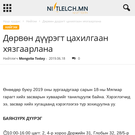
Нүүр хуудас
Нийгэм
Дөрвөн дүүрэгт цахилгаан хязгаарлана
НИЙГЭМ
Дөрвөн дүүрэгт цахилгаан
хязгаарлана
Нийтлэгч
Mongolia Today
-
2019.06.18
0
Өнөөдөр буюу 2019 оны зургаадугаар сарын 18-ны Мягмар
гарагт хийх засварын хуваарийг танилцуулж байна. Хэрэглэгчид
ээ, засвар хийх хугацаанд хэрэглээгээ түр зохицуулна уу.
БАЯНЗҮРХ ДҮҮРЭГ
⏱10:00-16:00 цагт: 2, 4-р хороо Доржийн 31, Глобын 32, 28/5-р