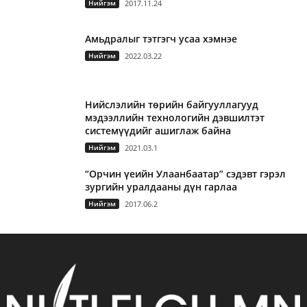
Нийгэм
2017.11.24
Амьдралыг тэтгэгч усаа хэмнэе
Нийгэм
2022.03.22
Нийслэлийн төрийн байгууллагууд
мэдээллийн технологийн дэвшилтэт
системүүдийг ашиглаж байна
Нийгэм
2021.03.1
“Орчин үеийн Улаанбаатар” сэдэвт гэрэл
зургийн уралдааны дүн гарлаа
Нийгэм
2017.06.2