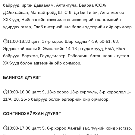
байрууд, иргэн Давааням, Алтантуяа, Баяраа /СӨХ/,
Д.Энхтайван, Магнайтрейд ШТС-8, Ди Би Ти Би, Алтанжолоо
ХХК-ууд, Нийслэлийн хэсэгчилсэн инженерийн хангамжийн
удирдах газар, Глоб интернэйшнл болон эдгээрийн ойр орчмоор
⏱11:00-18:30 цагт: 17-р хороо Шар хадны 4-39, 50-61, 63,
Эрдэнэхайрханы 8, Эмнэлгийн 14-18-р гудамжууд, 65/А, 65/Б
байрууд, Бархгол, Гоулдсилвер, Рэбоожин, Алтан нарны тусгал
ХХК-ууд болон эдгээрийн ойр орчмоор,
БАЯНГОЛ ДҮҮРЭГ
⏱10:00-16:00 цагт: 9, 13-р хороо 13-р сургууль, 3-р хороолол 1-
11/А, 20, 26-р байрууд болон эдгээрийн ойр орчмоор,
СОНГИНОХАЙРХАН ДҮҮРЭГ
⏱10:00-17:00 цагт: 5, 6-р хороо Хангай зах, түүний хойд хэсгээр,