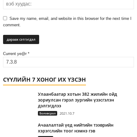
Save my name, email, and website in this browser for the next time I
comment.
Current ye@r
*
СҮҮЛИЙН 7 ХОНОГ ИХ ҮЗСЭН
Улаанбаатар хотын 382 жилийн ойд
зориулсан гэрэл зургийн үзэсгэлэн
дэлгэгдлээ
Боловсрол
2021.10.7
Ачаалалтай үед нийтийн тээврийн
хэрэгслийн тоог нэмнэ гэв