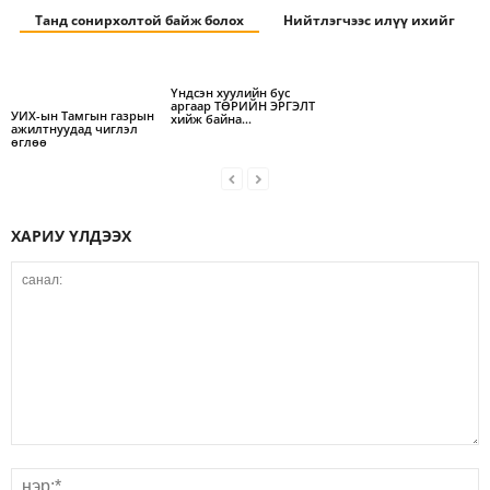
Танд сонирхолтой байж болох
Нийтлэгчээс илүү ихийг
Үндсэн хуулийн бус
аргаар ТӨРИЙН ЭРГЭЛТ
УИХ-ын Тамгын газрын
хийж байна…
ажилтнуудад чиглэл
өглөө
ХАРИУ ҮЛДЭЭХ