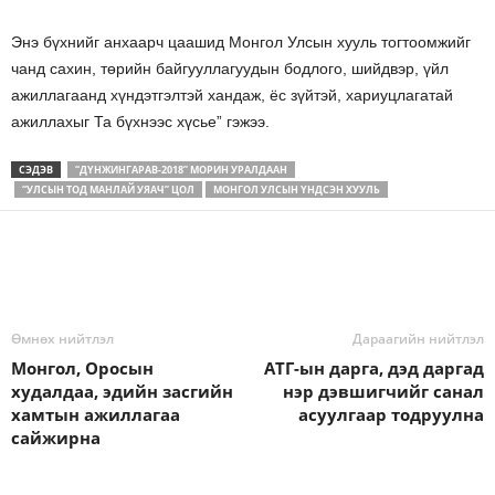
Энэ бүхнийг анхаарч цаашид Монгол Улсын хууль тогтоомжийг
чанд сахин, төрийн байгууллагуудын бодлого, шийдвэр, үйл
ажиллагаанд хүндэтгэлтэй хандаж, ёс зүйтэй, хариуцлагатай
ажиллахыг Та бүхнээс хүсье” гэжээ.
СЭДЭВ
“ДҮНЖИНГАРАВ-2018” МОРИН УРАЛДААН
“УЛСЫН ТОД МАНЛАЙ УЯАЧ” ЦОЛ
МОНГОЛ УЛСЫН ҮНДСЭН ХУУЛЬ
Өмнөх нийтлэл
Дараагийн нийтлэл
Монгол, Оросын
АТГ-ын дарга, дэд даргад
худалдаа, эдийн засгийн
нэр дэвшигчийг санал
хамтын ажиллагаа
асуулгаар тодруулна
сайжирна