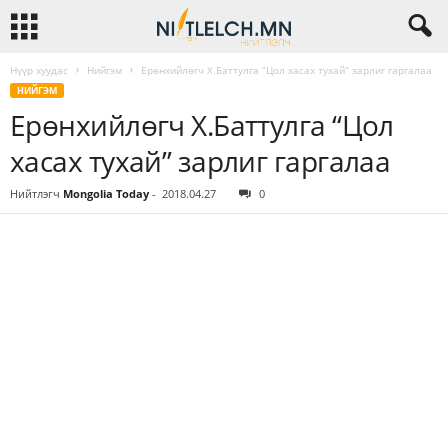
Нүүр хуудас
Нийгэм
Ерөнхийлөгч Х.Баттулга “Цол хасах тухай” зарлиг гаргалаа
НИЙГЭМ
Ерөнхийлөгч Х.Баттулга “Цол
хасах тухай” зарлиг гаргалаа
Нийтлэгч
Mongolia Today
-
2018.04.27
0