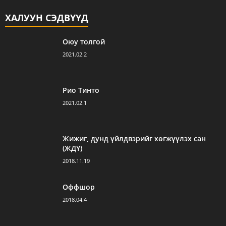
ХАЛУУН СЭДВҮҮД
Оюу толгой
2021.02.2
Рио Тинто
2021.02.1
Жижиг, дунд үйлдвэрийг хөгжүүлэх сан
(ЖДҮ)
2018.11.19
Оффшор
2018.04.4