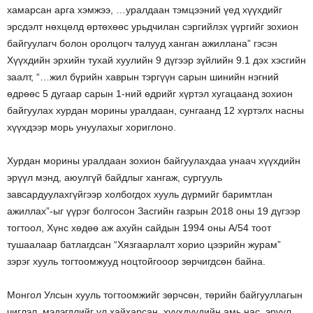
хамарсан арга хэмжээ, …уралдаан тэмцээний үед хүүхдийг
эрсдэлт нөхцөлд өртөхөөс урьдчилан сэргийлэх үүргийг зохион
байгуулагч болон оролцогч талууд ханган ажиллана” гэсэн
Хүүхдийн эрхийн тухай хуулийн 9 дүгээр зүйлийн 9.1 дэх хэсгийн
заалт, “…жил бүрийн хаврын тэргүүн сарын шинийн нэгний
өдрөөс 5 дугаар сарын 1-ний өдрийг хүртэл хугацаанд зохион
байгуулах хурдан морины уралдаан, сунгаанд 12 хүртэлх насны
хүүхдээр морь унуулахыг хориглоно.
Хурдан морины уралдаан зохион байгуулахдаа унаач хүүхдийн
эрүүл мэнд, аюулгүй байдлыг хангаж, сургууль
завсардуулахгүйгээр холбогдох хууль дүрмийг баримтлан
ажиллах”-ыг үүрэг болгосон Засгийн газрын 2018 оны 19 дүгээр
тогтоол, Хүнс хөдөө аж ахуйн сайдын 1994 оны А/54 тоот
тушаалаар батлагдсан “Хязгаарлалт хорио цээрийн журам”
зэрэг хууль тогтоомжууд ноцтойгооор зөрчигдсөн байна.
Монгол Улсын хууль тогтоомжийг зөрчсөн, төрийн байгууллагын
чиглэл, мэдэгдлийг үл хайхарсан, хүүхдүүдийн амь нас, эрүүл