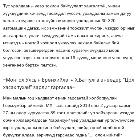
Тус уралдааны үеэр зохион байгуулалт хангалтгүй, унаач
хүүхдүүдийн хичээлд тасалдал үүссэн, уралдааны замын дагуу
хаалтын зурвас татаагүйгээс морин уралдааныг 30-320
автомашин дагаж, их хэмжээний тоосжилт үүсгэн, үзэгдэх орчныг
хязгаарлаж, унаач хүүхдүүдийн амь насыг хохироох, эрүүл
мэндэд нь ноцтой хохирол учруулах нөхцөл байдлыг бий
болгосон, зөвшөөрөгдсөн насанд хүрээгүй хүүхдээр морь
унуулсан зэрэг олон зөрчил гарч 16 хүүхэд мориноос унан хүнд,
хөнгөнөөр бэртэж гэмтсэн.
~Монгол Улсын Ерөнхийлөгч Х.Баттулга өнөөдөр “Цол
хасах тухай” зарлиг гаргалаа~
Мөн малын гоц халдварт өвчин гарсантай холбогдуулан
Говьсүмбэр аймгийн МХГ-аас танайд 2018 оны 2 дугаар сарын
27-ны өдөр хүргүүлсэн 89 тоот мэдэгдлийг үл хайхарсан, үзэгдэх
орчин хязгаарлагдсан /харанхуй/ үед уралдааныг үргэлжлүүлсэн
зэрэг уралдааны зохион байгуулалт, шийдвэртэй холбоотой
бүдүүлэг алдаа, зөрчлүүд гарснаас гадна “… олон нийтийг