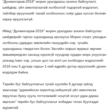
“Дүнжингарав-2018” морин уралдааны зохион байгуулалт,
шийдвэр, үйл ажиллагаатай холбоотой тодорхой мэдээлэл,
тайлбар ирүүлэхийг танай холбооноос хоёр удаа хүссэн боловч
хариу ирүүлсэнгүй.
Иймд “Дүнжингарав-2018” морин уралдаан зохион байгуулах
шийдвэрийг гаргах хуралдаанд оролцсон Морин спорт, уяачдын
холбооны удирдах зөвлөлийн гишүүдийн нэр, тухайн
хуралдааны тэмдэглэл болон Засгийн газрын журмыг зөрчиж
зөвшөөрөгдсөн насанд хүрээгүй хүүхдээр хурдан морь унуулсан
уяачид /овог нэр, улсын цол гэх мэт/-ын холбогдох мэдээллийг
2018 оны 5 дугаар сарын 1-ний өдрийн дотор ирүүлэхийг дахин
мэдэгдэж байна.
Төрийн бус байгууллагын тухай хуулийн 8 дугаар зүйлд
зааснаар “дүрмийнхээ зорилгод нийцээгүй үйл ажиллагаа
явуулсан буюу хууль тогтоомжийг ноцтой эсхүл удаа дараа
зөрчсөн” төрийн бус байгууллагыг албадан татан буулгадаг
журамтай.