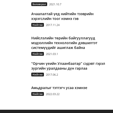
Боловсрол
2021.10.7
Ачаалалтай үед нийтийн тээврийн
хэрэгслийн тоог нэмнэ гэв
Нийгэм
2017.11.24
Нийслэлийн төрийн байгууллагууд
мэдээллийн технологийн дэвшилтэт
системүүдийг ашиглаж байна
Нийгэм
2021.03.1
“Орчин үеийн Улаанбаатар” сэдэвт гэрэл
зургийн уралдааны дүн гарлаа
Нийгэм
2017.06.2
Амьдралыг тэтгэгч усаа хэмнэе
Нийгэм
2022.03.22