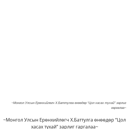
~Монгол Улсын Ерөнхийлөгч Х.Баттулга өнөөдөр “Цол хасах тухай” зарлиг
гаргалаа~
~Монгол Улсын Ерөнхийлөгч Х.Баттулга өнөөдөр “Цол
хасах тухай” зарлиг гаргалаа~