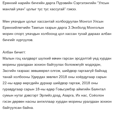
Ерөнхий нарийн бичгийн дарга Пүрэвийн Сэргэлэнгийн “Улсын
манлай уяач” цолыг тус тус хассугай” гэжээ.
Мөн уяачдын цолыг хассантай холбогдуулан Монгол Улсын
Ерөнхийлөгчийн Тамгын газрын дарга З.Энхболд Монголын
морин спорт, уяачдын холбоонд цол хассан тухай дараах албан
бичгийг хүргүүлэв.
Албан бичигт:
Малын гоц халдварт шүлхий өвчин гарсан эрсдэлтэй үед хурдан
морины уралдаан зохион байгуулах боломжгүйг мэдэгдэн,
Засгийн газраас зөвшөөрөл олгож, шийдвэр гаргаагүй байхад
танай холбооны Удирдах зөвлөл 2018 оны хоёрдугаар сарын
22-ны өдөр өөрсдийн дураар шийдвэр гаргаж, 2018 оны
гуравдугаар сарын 18-ны өдөр Говьсүмбэр аймгийн Баянтал
сумын нутаг дэвсгэрт Эрлийз дээд, Азарга, Их нас, Соёолон
гэсэн дөрвөн насны ангиллаар хурдан морины уралдаан зохион
байгуулсан байна.