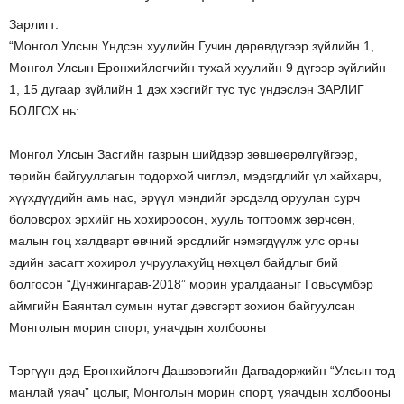
Зарлигт:
“Монгол Улсын Үндсэн хуулийн Гучин дөрөвдүгээр зүйлийн 1,
Монгол Улсын Ерөнхийлөгчийн тухай хуулийн 9 дүгээр зүйлийн
1, 15 дугаар зүйлийн 1 дэх хэсгийг тус тус үндэслэн ЗАРЛИГ
БОЛГОХ нь:
Монгол Улсын Засгийн газрын шийдвэр зөвшөөрөлгүйгээр,
төрийн байгууллагын тодорхой чиглэл, мэдэгдлийг үл хайхарч,
хүүхдүүдийн амь нас, эрүүл мэндийг эрсдэлд оруулан сурч
боловсрох эрхийг нь хохироосон, хууль тогтоомж зөрчсөн,
малын гоц халдварт өвчний эрсдлийг нэмэгдүүлж улс орны
эдийн засагт хохирол учруулахуйц нөхцөл байдлыг бий
болгосон “Дүнжингарав-2018” морин уралдааныг Говьсүмбэр
аймгийн Баянтал сумын нутаг дэвсгэрт зохион байгуулсан
Монголын морин спорт, уяачдын холбооны
Тэргүүн дэд Ерөнхийлөгч Дашзэвэгийн Дагвадоржийн “Улсын тод
манлай уяач” цолыг, Монголын морин спорт, уяачдын холбооны