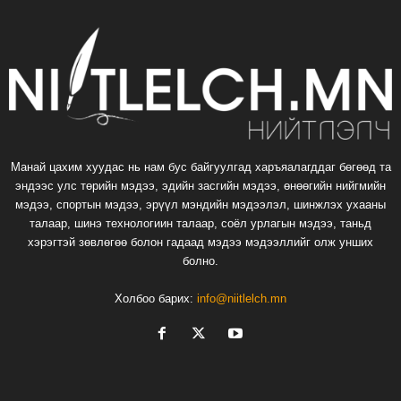
Манай цахим хуудас нь нам бус байгуулгад харъяалагддаг бөгөөд та
эндээс улс төрийн мэдээ, эдийн засгийн мэдээ, өнөөгийн нийгмийн
мэдээ, спортын мэдээ, эрүүл мэндийн мэдээлэл, шинжлэх ухааны
талаар, шинэ технологиин талаар, соёл урлагын мэдээ, таньд
хэрэгтэй зөвлөгөө болон гадаад мэдээ мэдээллийг олж унших
болно.
Холбоо барих:
info@niitlelch.mn