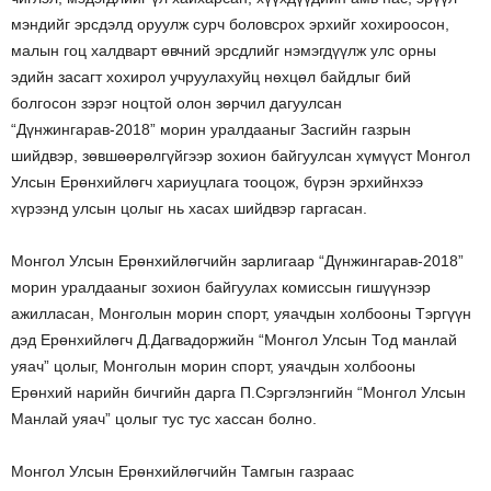
мэндийг эрсдэлд оруулж сурч боловсрох эрхийг хохироосон,
малын гоц халдварт өвчний эрсдлийг нэмэгдүүлж улс орны
эдийн засагт хохирол учруулахуйц нөхцөл байдлыг бий
болгосон зэрэг ноцтой олон зөрчил дагуулсан
“Дүнжингарав-2018” морин уралдааныг Засгийн газрын
шийдвэр, зөвшөөрөлгүйгээр зохион байгуулсан хүмүүст Монгол
Улсын Ерөнхийлөгч хариуцлага тооцож, бүрэн эрхийнхээ
хүрээнд улсын цолыг нь хасах шийдвэр гаргасан.
Монгол Улсын Ерөнхийлөгчийн зарлигаар “Дүнжингарав-2018”
морин уралдааныг зохион байгуулах комиссын гишүүнээр
ажилласан, Монголын морин спорт, уяачдын холбооны Тэргүүн
дэд Ерөнхийлөгч Д.Дагвадоржийн “Монгол Улсын Тод манлай
уяач” цолыг, Монголын морин спорт, уяачдын холбооны
Ерөнхий нарийн бичгийн дарга П.Сэргэлэнгийн “Монгол Улсын
Манлай уяач” цолыг тус тус хассан болно.
Монгол Улсын Ерөнхийлөгчийн Тамгын газраас