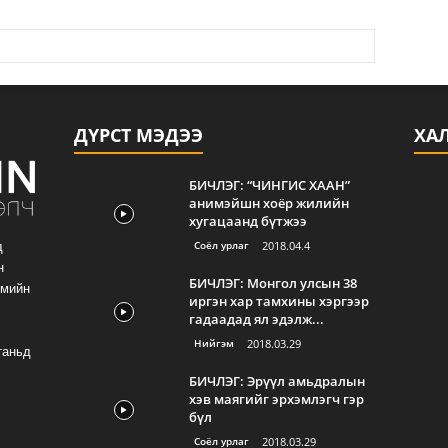
ДҮРСТ МЭДЭЭ
ХА
БИЧЛЭГ: “ЧИНГИС ХААН”
анимэйшн хоёр жилийн
хугацаанд бүтжээ
Соёл урлаг
2018.04.4
д
н
БИЧЛЭГ: Монгол улсын 38
гмийн
иргэн хар тамхины хэргээр
гадаадад ял эдэлж...
Нийгэм
2018.03.29
таньд
БИЧЛЭГ: Эрүүл амьдралын
хэв маягийг эрхэмлэгч гэр
бүл
Соёл урлаг
2018.03.29