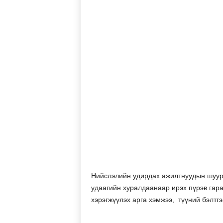
Нийслэлийн удирдах ажилтнуудын шуур
удаагийн хуралдаанаар ирэх пүрэв гара
хэрэгжүүлэх арга хэмжээ, түүний бэлтг