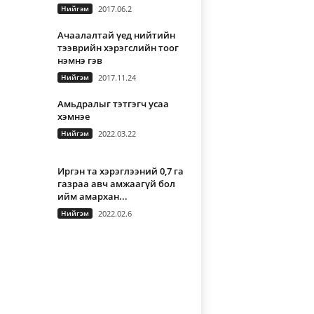
Нийгэм
2017.06.2
Ачаалалтай үед нийтийн
тээврийн хэрэгслийн тоог
нэмнэ гэв
Нийгэм
2017.11.24
Амьдралыг тэтгэгч усаа
хэмнэе
Нийгэм
2022.03.22
Иргэн та хэрэглээний 0,7 га
газраа авч амжаагүй бол
ийм амархан...
Нийгэм
2022.02.6