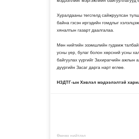
мэдээллийг мэргэжлийн байгууллагууд 
Хуралдааны төгсгөлд сайжруулсан түлшн
байна гэсэн иргэдийн гомдлыг хэлэлцэ
хяналтын газарт даалгалаа.
Мөн нийтийн эзэмшлийн гудамж талбайн
усны үер, булаг болон хөрсний усны ха
байгуулах үүргийг Захирагчийн ажлын а
дүүргийн Засаг дарга нарт өглөө.
НЗДТГ-ын Хэвлэл мэдээлэлтэй хари
Өмнөх нийтлэл