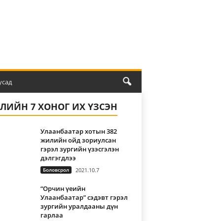
усад
ҮЛИЙН 7 ХОНОГ ИХ ҮЗСЭН
Улаанбаатар хотын 382
жилийн ойд зориулсан
гэрэл зургийн үзэсгэлэн
дэлгэгдлээ
Боловсрол
2021.10.7
“Орчин үеийн
Улаанбаатар” сэдэвт гэрэл
зургийн уралдааны дүн
гарлаа