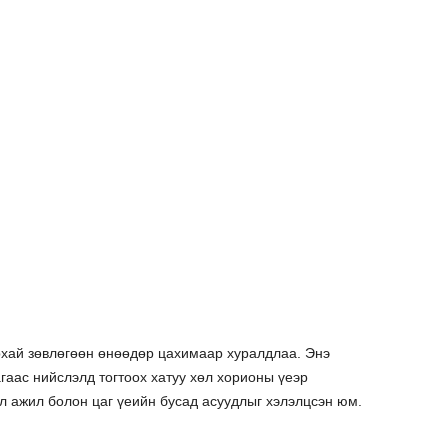
хай зөвлөгөөн өнөөдөр цахимаар хуралдлаа. Энэ
гаас нийслэлд тогтоох хатуу хөл хорионы үеэр
эл ажил болон цаг үеийн бусад асуудлыг хэлэлцсэн юм.