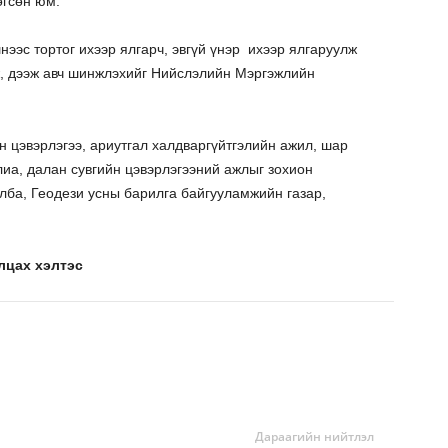
өгсөн юм.
ээс тортог ихээр ялгарч, эвгүй үнэр ихээр ялгаруулж
ж, дээж авч шинжлэхийг Нийслэлийн Мэргэжлийн
 цэвэрлэгээ, ариутгал халдваргүйтгэлийн ажил, шар
лиа, далан сувгийн цэвэрлэгээний ажлыг зохион
лба, Геодези усны барилга байгууламжийн газар,
лцах хэлтэс
Дараагийн нийтлэл