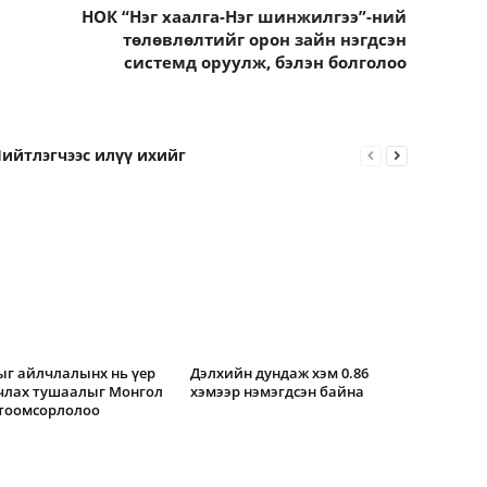
НОК “Нэг хаалга-Нэг шинжилгээ”-ний
төлөвлөлтийг орон зайн нэгдсэн
системд оруулж, бэлэн болголоо
ийтлэгчээс илүү ихийг
г айлчлалынх нь үер
Дэлхийн дундаж хэм 0.86
члах тушаалыг Монгол
хэмээр нэмэгдсэн байна
 тоомсорлолоо