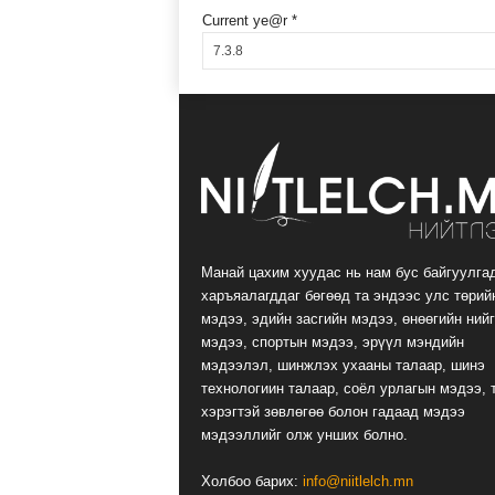
Current ye@r
*
Манай цахим хуудас нь нам бус байгуулга
харъяалагддаг бөгөөд та эндээс улс төрий
мэдээ, эдийн засгийн мэдээ, өнөөгийн ний
мэдээ, спортын мэдээ, эрүүл мэндийн
мэдээлэл, шинжлэх ухааны талаар, шинэ
технологиин талаар, соёл урлагын мэдээ, 
хэрэгтэй зөвлөгөө болон гадаад мэдээ
мэдээллийг олж унших болно.
Холбоо барих:
info@niitlelch.mn