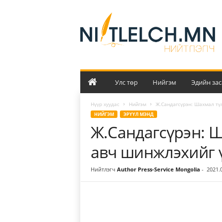
Н
и
й
т
л
э
л
ч
Улс төр
Нийгэм
Эдийн зас
Нүүр хуудас
Нийгэм
Ж.Сандагсүрэн: Шахмал тү
НИЙГЭМ
ЭРҮҮЛ МЭНД
Ж.Сандагсүрэн: 
авч шинжлэхийг 
Нийтлэгч
Author Press-Service Mongolia
-
2021.