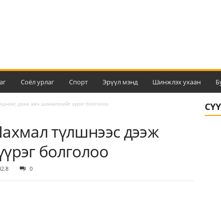
аг
Соёл урлаг
Спорт
Эрүүл мэнд
Шинжлэх ухаан
Б
лшнээс дээж авч шинжлэхийг үүрэг болголоо
СҮ
Шахмал түлшнээс дээж
үүрэг болголоо
02.8
0