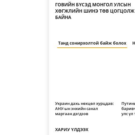
ГОВИЙН БҮСЭД МОНГОЛ УЛСЫН
ХӨГЖЛИЙН ШИНЭ ТӨВ ЦОГЦОЛЖ
БАЙНА
Танд сонирхолтой байж болох
Н
Украин дахь нөхцөл хурцдав:
Путины
АНУ-ын энхийн санал
барив
маргаан дэгдээв
улс үл
ХАРИУ ҮЛДЭЭХ