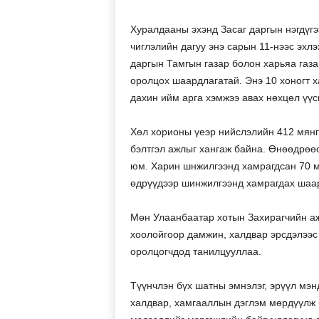
Хуралдааны эхэнд Засаг даргын нэгдүгэ
чиглэлийн дагуу энэ сарын 11-нээс эхл
даргын Тамгын газар болон харьяа газа
оролцох шаардлагатай. Энэ 10 хоногт х
дахин ийм арга хэмжээ авах нөхцөл үүсг
Хөл хорионы үеэр нийслэлийн 412 мянг
бэлтгэл ажлыг хангаж байна. Өнөөдрөө
юм. Харин шнжилгээнд хамрагдсан 70 м
өдрүүдээр шинжилгээнд хамрагдах шаа
Мөн Улаанбаатар хотын Захирагчийн а
хоолойгоор дамжин, халдвар эрсдэлээс
оролцогчдод танилцууллаа.
Түүнчлэн бүх шатны эмнэлэг, эрүүл мэн
халдвар, хамгааллын дэглэм мөрдүүлж 