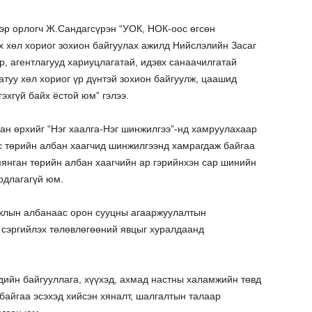
эр орлогч Ж.Сандагсүрэн “УОК, НОК-оос өгсөн
эх хөл хориог зохион байгуулах ажилд Нийслэлийн Засаг
р, агентлагууд хариуцлагатай, идэвх санаачилгатай
атуу хөл хориог үр дүнтэй зохион байгуулж, цаашид
эхгүй байх ёстой юм” гэлээ.
ан өрхийг “Нэг хаалга-Нэг шинжилгээ”-нд хамруулахаар
с төрийн албан хаагчид шинжилгээнд хамрагдаж байгаа
янган төрийн албан хаагчийн ар гэрийнхэн сар шинийн
рдлагагүй юм.
жлын албанаас орон сууцны агааржуулалтын
 сэргийлэх төлөвлөгөөний явцыг хуралдаанд
дийн байгууллага, хүүхэд, ахмад настны халамжийн төвд
байгаа эсэхэд хийсэн хяналт, шалгалтын талаар