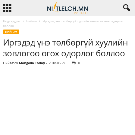
Нүүр хуудас
Нийгэм
Иргэдэд үнэ төлбөргүй хуулийн зөвлөгөө өгөх өдөрлөг
боллоо
НИЙГЭМ
Иргэдэд үнэ төлбөргүй хуулийн
зөвлөгөө өгөх өдөрлөг боллоо
Нийтлэгч
Mongolia Today
-
2018.05.29
0