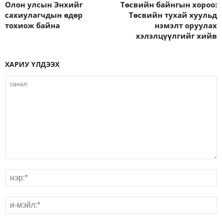
Олон улсын Энхийг
Төсвийн байнгын хороо:
сахиулагчдын өдөр
Төсвийн тухай хуульд
тохиож байна
нэмэлт оруулах
хэлэлцүүлгийг хийв
ХАРИУ ҮЛДЭЭХ