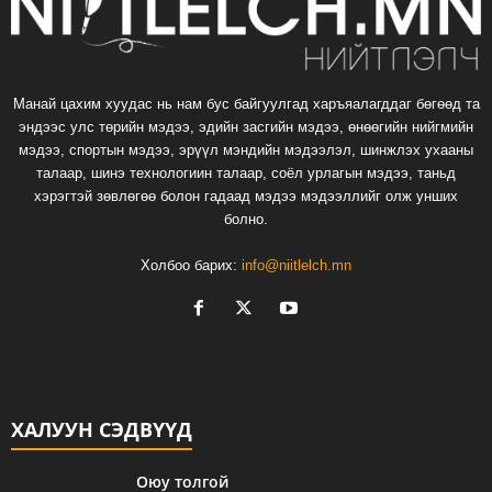
Манай цахим хуудас нь нам бус байгуулгад харъяалагддаг бөгөөд та
эндээс улс төрийн мэдээ, эдийн засгийн мэдээ, өнөөгийн нийгмийн
мэдээ, спортын мэдээ, эрүүл мэндийн мэдээлэл, шинжлэх ухааны
талаар, шинэ технологиин талаар, соёл урлагын мэдээ, таньд
хэрэгтэй зөвлөгөө болон гадаад мэдээ мэдээллийг олж унших
болно.
Холбоо барих:
info@niitlelch.mn
ХАЛУУН СЭДВҮҮД
Оюу толгой