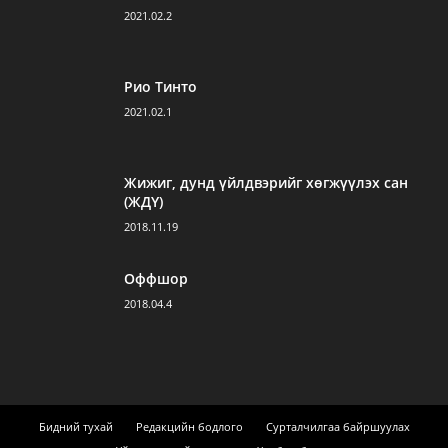
2021.02.2
Рио Тинто
2021.02.1
Жижиг, дунд үйлдвэрийг хөгжүүлэх сан
(ЖДҮ)
2018.11.19
Оффшор
2018.04.4
Бидний тухай
Редакцийн бодлого
Сурталчилгаа байршуулах