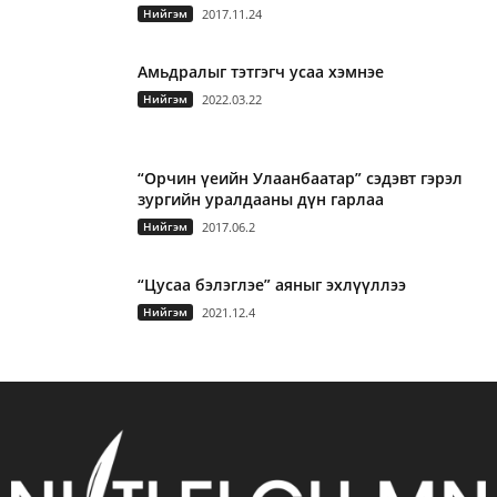
Нийгэм
2017.11.24
Амьдралыг тэтгэгч усаа хэмнэе
Нийгэм
2022.03.22
“Орчин үеийн Улаанбаатар” сэдэвт гэрэл
зургийн уралдааны дүн гарлаа
Нийгэм
2017.06.2
“Цусаа бэлэглэе” аяныг эхлүүллээ
Нийгэм
2021.12.4