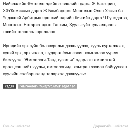
Нийслэлийн Өмгөөлөгчдийн зөвлөлийн дарга Ж.Батзоригт,
ХЭҮКомиссын дарга Ж.Бямбадорж, Монголын Олон Улсын ба
Үндэсний Арбитрын ерөнхий нарийн бичгийн дарга Ч.Гүнждагва,
Монголын Нотариатчдын Танхим, Хууль зүйн туслалцааны
төвийн төлөөлөл оролцлоо.
Иргэдийн эрх зүйн боловсролыг дээшлүүлэх, хууль сурталчлах,
хүний эрх, эрх чөлөө, шударга ёсыг сахин хамгаалах үүргээ
биелүүлж, “Өмгөөлөгч-Танд тусалъя” өдөрлөгт амжилттай
оролцсон нийт хуульч, өмгөөлөгчид, хамтран зохион байгуулсан
хуулийн салбарыханд талархал дэвшүүлье.
СЭДЭВ
“ӨМГӨӨЛӨГЧ-ТАНД ТУСАЛЪЯ” ӨДӨРЛӨГ
Өмнөх нийтлэл
Дараагийн нийтлэл