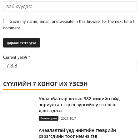
Save my name, email, and website in this browser for the next time I
comment.
Current ye@r
*
СҮҮЛИЙН 7 ХОНОГ ИХ ҮЗСЭН
Улаанбаатар хотын 382 жилийн ойд
зориулсан гэрэл зургийн үзэсгэлэн
дэлгэгдлээ
Боловсрол
2021.10.7
Ачаалалтай үед нийтийн тээврийн
хэрэгслийн тоог нэмнэ гэв