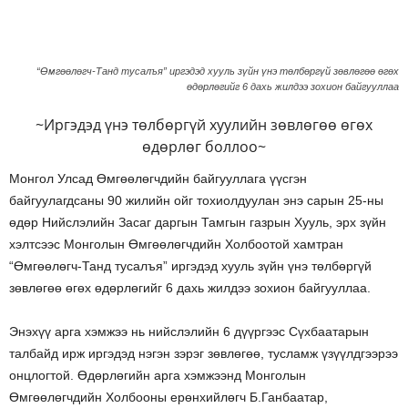
“Өмгөөлөгч-Танд тусалъя” иргэдэд хууль зүйн үнэ төлбөргүй зөвлөгөө өгөх
өдөрлөгийг 6 дахь жилдээ зохион байгууллаа
~Иргэдэд үнэ төлбөргүй хуулийн зөвлөгөө өгөх
өдөрлөг боллоо~
Монгол Улсад Өмгөөлөгчдийн байгууллага үүсгэн
байгуулагдсаны 90 жилийн ойг тохиолдуулан энэ сарын 25-ны
өдөр Нийслэлийн Засаг даргын Тамгын газрын Хууль, эрх зүйн
хэлтсээс Монголын Өмгөөлөгчдийн Холбоотой хамтран
“Өмгөөлөгч-Танд тусалъя” иргэдэд хууль зүйн үнэ төлбөргүй
зөвлөгөө өгөх өдөрлөгийг 6 дахь жилдээ зохион байгууллаа.
Энэхүү арга хэмжээ нь нийслэлийн 6 дүүргээс Сүхбаатарын
талбайд ирж иргэдэд нэгэн зэрэг зөвлөгөө, тусламж үзүүлдгээрээ
онцлогтой. Өдөрлөгийн арга хэмжээнд Монголын
Өмгөөлөгчдийн Холбооны ерөнхийлөгч Б.Ганбаатар,