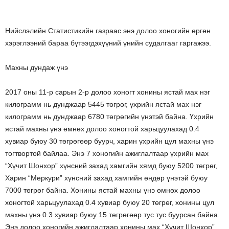
Нийслэлийн Статистикийн газраас энэ долоо хоногийн өргөн
хэрэглээний бараа бүтээгдэхүүний үнийн судалгааг гаргажээ.
Махны дундаж үнэ
2017 оны 11-р сарын 2-р долоо хоногт хонины ястай мах нэг
килограмм нь дунджаар 5445 төгрөг, үхрийн ястай мах нэг
килограмм нь дунджаар 6780 төгрөгийн үнэтэй байна. Үхрийн
ястай махны үнэ өмнөх долоо хоногтой харьцуулахад 0.4
хувиар буюу 30 төгрөгөөр буурч, харин үхрийн цул махны үнэ
тогтвортой байлаа. Энэ 7 хоногийн ажиглалтаар үхрийн мах
“Хүчит Шонхор” хүнсний захад хамгийн хямд буюу 5200 төгрөг,
Харин “Меркури” хүнсний захад хамгийн өндөр үнэтэй буюу
7000 төгрөг байна. Хонины ястай махны үнэ өмнөх долоо
хоногтой харьцуулахад 0.4 хувиар буюу 20 төгрөг, хонины цул
махны үнэ 0.3 хувиар буюу 15 төгрөгөөр тус тус буурсан байна.
Энэ долоо хоногийн ажиглалтаар хонины мах “Хүчит Шонхор”,