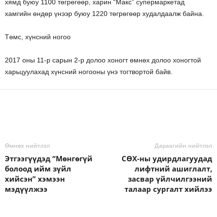
хямд буюу 1100 төгрөгөөр, харин “Макс” супермаркетад
хамгийн өндөр үнээр буюу 1220 төгрөгөөр худалдаалж байна.
Төмс, хүнсний ногоо
2017 оны 11-р сарын 2-р долоо хоногт өмнөх долоо хоногтой
харьцуулахад хүнсний ногооны үнэ тогтвортой байв.
Өмнөх нийтлэл
Дараагийн нийтлэл
Этгээгүүдэд “Мөнгөгүй
СӨХ-ны удирдлагуудад
болоод ийм зүйл
лифтний ашиглалт,
хийсэн” хэмээн
засвар үйлчилгээний
мэдүүлжээ
талаар сургалт хийлээ