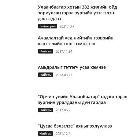
Улаанбаатар хотын 382 жилийн ойд
зориулсан гэрэл зургийн үзэсгэлэн
дэлгэгдлээ
Боловсрол
2021.10.7
Ачаалалтай үед нийтийн тээврийн
хэрэгслийн тоог нэмнэ гэв
Нийгэм
2017.11.24
Амьдралыг тэтгэгч усаа хэмнэе
Нийгэм
2022.03.22
“Орчин үеийн Улаанбаатар” сэдэвт гэрэл
зургийн уралдааны дүн гарлаа
Нийгэм
2017.06.2
“Цусаа бэлэглэе” аяныг эхлүүллээ
Нийгэм
2021.12.4