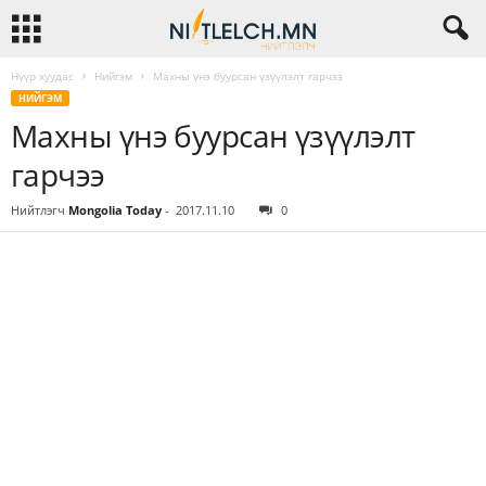
Нүүр хуудас
Нийгэм
Махны үнэ буурсан үзүүлэлт гарчээ
НИЙГЭМ
Махны үнэ буурсан үзүүлэлт
гарчээ
Нийтлэгч
Mongolia Today
-
2017.11.10
0