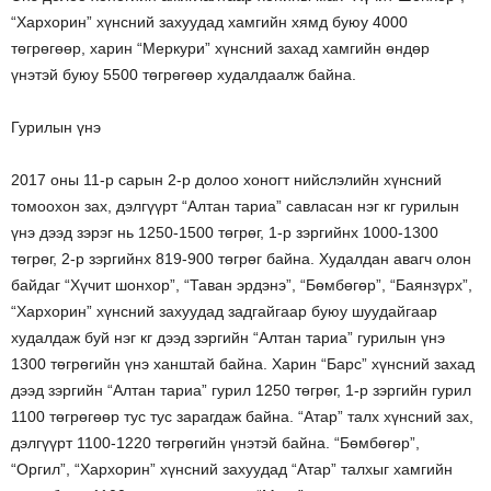
“Хархорин” хүнсний захуудад хамгийн хямд буюу 4000
төгрөгөөр, харин “Меркури” хүнсний захад хамгийн өндөр
үнэтэй буюу 5500 төгрөгөөр худалдаалж байна.
Гурилын үнэ
2017 оны 11-р сарын 2-р долоо хоногт нийслэлийн хүнсний
томоохон зах, дэлгүүрт “Алтан тариа” савласан нэг кг гурилын
үнэ дээд зэрэг нь 1250-1500 төгрөг, 1-р зэргийнх 1000-1300
төгрөг, 2-р зэргийнх 819-900 төгрөг байна. Худалдан авагч олон
байдаг “Хүчит шонхор”, “Таван эрдэнэ”, “Бөмбөгөр”, “Баянзүрх”,
“Хархорин” хүнсний захуудад задгайгаар буюу шуудайгаар
худалдаж буй нэг кг дээд зэргийн “Алтан тариа” гурилын үнэ
1300 төгрөгийн үнэ ханштай байна. Харин “Барс” хүнсний захад
дээд зэргийн “Алтан тариа” гурил 1250 төгрөг, 1-р зэргийн гурил
1100 төгрөгөөр тус тус зарагдаж байна. “Атар” талх хүнсний зах,
дэлгүүрт 1100-1220 төгрөгийн үнэтэй байна. “Бөмбөгөр”,
“Оргил”, “Хархорин” хүнсний захуудад “Атар” талхыг хамгийн