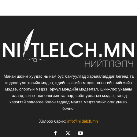
Манай цахим хуудас нь нам бус байгуулгад харъяалагддаг бөгөөд та
эндээс улс төрийн мэдээ, эдийн засгийн мэдээ, өнөөгийн нийгмийн
мэдээ, спортын мэдээ, эрүүл мэндийн мэдээлэл, шинжлэх ухааны
талаар, шинэ технологиин талаар, соёл урлагын мэдээ, таньд
хэрэгтэй зөвлөгөө болон гадаад мэдээ мэдээллийг олж унших
болно.
Холбоо барих:
info@niitlelch.mn