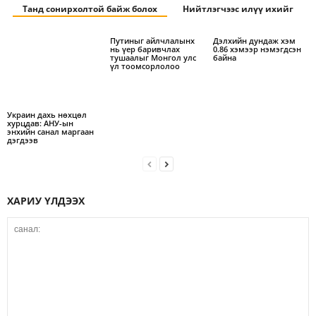
Танд сонирхолтой байж болох
Нийтлэгчээс илүү ихийг
Путиныг айлчлалынх
Дэлхийн дундаж хэм
нь үер баривчлах
0.86 хэмээр нэмэгдсэн
тушаалыг Монгол улс
байна
үл тоомсорлолоо
Украин дахь нөхцөл
хурцдав: АНУ-ын
энхийн санал маргаан
дэгдээв
ХАРИУ ҮЛДЭЭХ