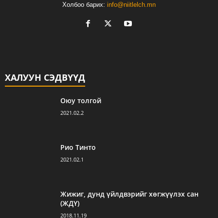
Холбоо барих:
info@niitlelch.mn
ХАЛУУН СЭДВҮҮД
Оюу толгой
2021.02.2
Рио Тинто
2021.02.1
Жижиг, дунд үйлдвэрийг хөгжүүлэх сан
(ЖДҮ)
2018.11.19