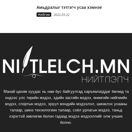
Амьдралыг тэтгэгч усаа хэмнэе
Нийгэм
2022.03.22
Манай цахим хуудас нь нам бус байгуулгад харъяалагддаг бөгөөд та
эндээс улс төрийн мэдээ, эдийн засгийн мэдээ, өнөөгийн нийгмийн
мэдээ, спортын мэдээ, эрүүл мэндийн мэдээлэл, шинжлэх ухааны
талаар, шинэ технологиин талаар, соёл урлагын мэдээ, таньд
хэрэгтэй зөвлөгөө болон гадаад мэдээ мэдээллийг олж унших
болно.