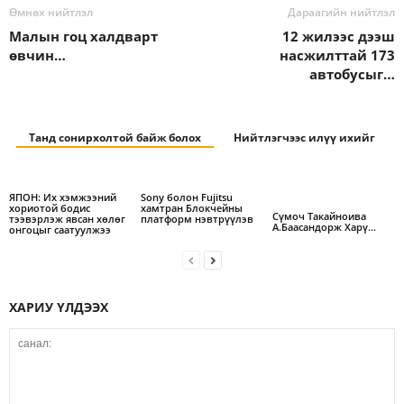
Өмнөх нийтлэл
Дараагийн нийтлэл
Малын гоц халдварт
12 жилээс дээш
өвчин…
насжилттай 173
автобусыг…
Танд сонирхолтой байж болох
Нийтлэгчээс илүү ихийг
ЯПОН: Их хэмжээний
Sony болон Fujitsu
хориотой бодис
хамтран Блокчейны
Сүмоч Такайноива
тээвэрлэж явсан хөлөг
платформ нэвтрүүлэв
А.Баасандорж Харү…
онгоцыг саатуулжээ
ХАРИУ ҮЛДЭЭХ