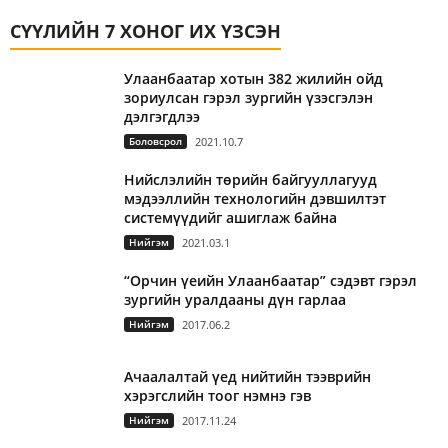
СҮҮЛИЙН 7 ХОНОГ ИХ ҮЗСЭН
Улаанбаатар хотын 382 жилийн ойд
зориулсан гэрэл зургийн үзэсгэлэн
дэлгэгдлээ
Боловсрол
2021.10.7
Нийслэлийн төрийн байгууллагууд
мэдээллийн технологийн дэвшилтэт
системүүдийг ашиглаж байна
Нийгэм
2021.03.1
“Орчин үеийн Улаанбаатар” сэдэвт гэрэл
зургийн уралдааны дүн гарлаа
Нийгэм
2017.06.2
Ачаалалтай үед нийтийн тээврийн
хэрэгслийн тоог нэмнэ гэв
Нийгэм
2017.11.24