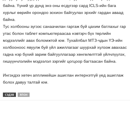
байна. Үүний үр дүнд энэ оны есдүгээр сард ICLS-ийн бага
хурлыг өөрийн орондоо зохион байгуулах эрхийг гардан аваад
байна.
Тус холбооны зүгээс санаачилан гаргаж буй цахим батлахыг гар
утас болон таблет компьютераасаа нэвтэрч бүх төрлийн
мэдээллийг авах боломжтой юм. Тухайлбал МТЗ-чдын ҮЭ-ийн
холбооноос явуулж буй үйл ажиллагааг шуурхай хүлээж авахаас
гадна нэр бүхий зарим байгууллагаар хөнгөлөлттэй үйлчлүүлэх,
гишүүнчлэлийн мэдээлэл зэргийг цогцоор багтаасан байна.
Ингэхдээ хөтөч аппликейшн ашиглан интернэтгүй үед ашиглаж
болох давуу талтай юм.
СЭДЭВ
ЯПОН