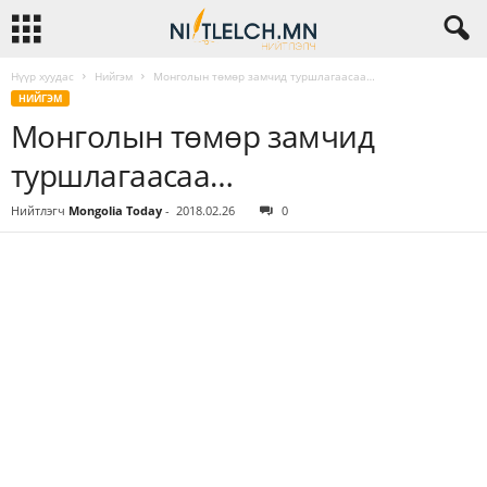
Нүүр хуудас
Нийгэм
Монголын төмөр замчид туршлагаасаа…
НИЙГЭМ
Монголын төмөр замчид
туршлагаасаа…
Нийтлэгч
Mongolia Today
-
2018.02.26
0