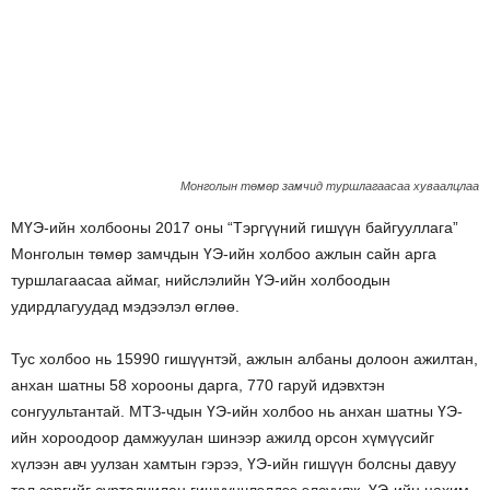
Монголын төмөр замчид туршлагаасаа хуваалцлаа
МҮЭ-ийн холбооны 2017 оны “Тэргүүний гишүүн байгууллага”
Монголын төмөр замчдын ҮЭ-ийн холбоо ажлын сайн арга
туршлагаасаа аймаг, нийслэлийн ҮЭ-ийн холбоодын
удирдлагуудад мэдээлэл өглөө.
Тус холбоо нь 15990 гишүүнтэй, ажлын албаны долоон ажилтан,
анхан шатны 58 хорооны дарга, 770 гаруй идэвхтэн
сонгуультантай. МТЗ-чдын ҮЭ-ийн холбоо нь анхан шатны ҮЭ-
ийн хороодоор дамжуулан шинээр ажилд орсон хүмүүсийг
хүлээн авч уулзан хамтын гэрээ, ҮЭ-ийн гишүүн болсны давуу