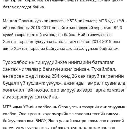
тал зэргийг сурталчилан гишүүнчлэлдээ элсүүлж, ҮЭ-ийн цахим
батлах олгодог байна.
Монгол-Оросын хувь нийлүүлсэн УБТЗ нийгэмлэг, МТЗ-чдын ҮЭ-
ийн холбооны 2016-2017 оны Хамтын гэрээний хэрэгжилт 99.3
хувийн хэрэгжилттэй дүгнэгдсэн байна. Нийт гишүүдээсээ
Хамтын гэрээнд тусгуулах саналыг авч нэгтгэн 2018-2019 оны
шинэ Хамтын гэрээгээ байгуулах ажлаа эхлүүлээд байгаа аж.
Тус холбоо нь гишүүдийнхээ нийгмийн баталгааг
хангах чиглэлээр багагүй ажил хийсэн. Тухайлбал,
өнгөрсөн онд л гэхэд 254 хүнд 26 сая гаруй төгрөгийн
буцалтгүй тусламж үзүүлж, ажилчдыг амралт сувилалд
хөнгөлөлттэй нөхцөлөөр амруулах зэрэг арга хэмжээг
авч хэрэгжүүлсэн байна.
МТЗ-чдын ҮЭ-ийн холбоо нь Олон улсын тээврийн ажилтнуудын
холбоо, Олон улсын хөдөлмөрийн эв санааны төвийн гишүүн
байгууллага юм. БНСУ, Япон улстай хамтран ажиллах гэрээний
дагуу тус улсуудад ажлын айлчлал, сургалтанд хамрагдсан